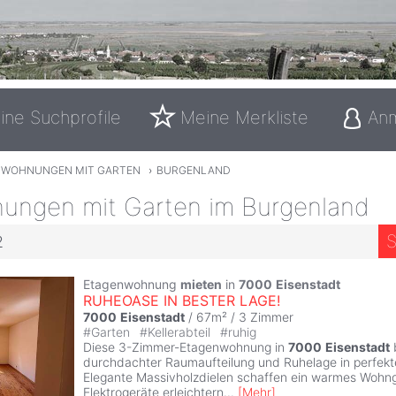
ine Suchprofile
Meine Merkliste
An
TWOHNUNGEN MIT GARTEN
›
BURGENLAND
ungen mit Garten im Burgenland
S
2
Etagenwohnung
mieten
in
7000
Eisenstadt
RUHEOASE IN BESTER LAGE!
7000
Eisenstadt
/ 67m² /
3 Zimmer
#
Garten
#
Kellerabteil
#
ruhig
Diese 3-Zimmer-Etagenwohnung in
7000
Eisenstadt
b
durchdachter Raumaufteilung und Ruhelage in perfek
Elegante Massivholzdielen schaffen ein warmes Wohng
Elektrogeräte erleichtern
...
[
Mehr
]