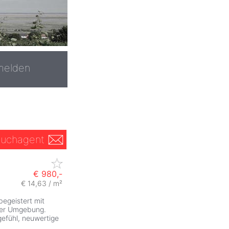
melden
uchagent
€ 980,-
€ 14,63 / m²
egeistert mit
ter Umgebung.
efühl, neuwertige