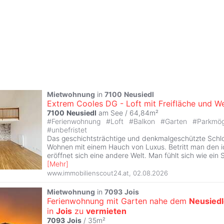
Mietwohnung
in
7100
Neusiedl
Extrem Cooles DG - Loft mit Freifläche und We
7100
Neusiedl
am See / 64,84m²
#
Ferienwohnung
#
Loft
#
Balkon
#
Garten
#
Parkmög
#
unbefristet
Das geschichtsträchtige und denkmalgeschützte Sch
Wohnen mit einem Hauch von Luxus. Betritt man den id
eröffnet sich eine andere Welt. Man fühlt sich wie ein 
[
Mehr
]
www.immobilienscout24.at
,
02.08.2026
Mietwohnung
in
7093
Jois
Ferienwohnung mit Garten nahe dem
Neusiedl
in
Jois
zu
vermieten
7093
Jois
/ 35m²