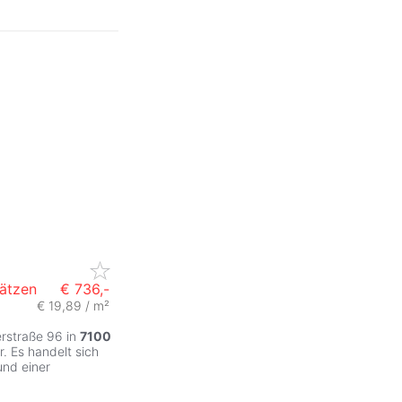
ätzen
€ 736,-
€ 19,89 / m²
rstraße 96 in
7100
. Es handelt sich
nd einer