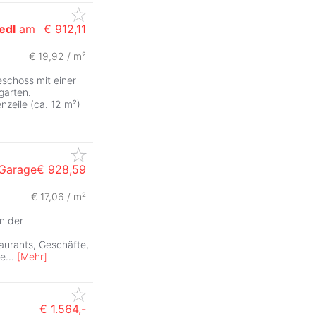
edl
am
€ 912,11
€ 19,92 / m²
eschoss mit einer
garten.
nzeile (ca. 12 m²)
 Garage
€ 928,59
€ 17,06 / m²
n der
aurants, Geschäfte,
ne
...
[
Mehr
]
€ 1.564,-