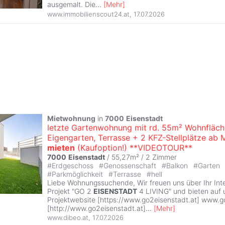
ausgemalt. Die
...
[
Mehr
]
www.immobilienscout24.at
,
17.07.2026
Mietwohnung
in
7000
Eisenstadt
letzte Gartenwohnung mit rd. 55m² Wohnfläch
Eigengarten, Terrasse + 2 KFZ-Stellplätze ab 
mieten
(Kaufoption!) **VIDEOTOUR**
7000
Eisenstadt
/ 55,27m² /
2 Zimmer
#
Erdgeschoss
#
Genossenschaft
#
Balkon
#
Garten
#
Parkmöglichkeit
#
Terrasse
#
hell
Liebe Wohnungssuchende, Wir freuen uns über Ihr In
Projekt "GO 2
EISENSTADT
4 LIVING" und bieten auf 
Projektwebsite [https://www.go2eisenstadt.at] www.g
[http://www.go2eisenstadt.at]
...
[
Mehr
]
www.dibeo.at
,
17.07.2026