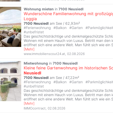
Wohnung
mieten
in
7100
Neusiedl
Wunderschöne Familienwohnung mit großzügi
Loggia
7100
Neusiedl
am See / 62,93m²
#
Ferienwohnung
#
Balkon
#
Garten
#
Parkmöglichkei
#
unbefristet
Das geschichtsträchtige und denkmalgeschützte Sch
Wohnen mit einem Hauch von Luxus. Betritt man den id
eröffnet sich eine andere Welt. Man fühlt sich wie ein 
[
Mehr
]
www.immobilienscout24.at
,
02.08.2026
Mietwohnung
in
7100
Neusiedl
Kleine feine Gartenwohnung im historischen S
Neusiedl
7100
Neusiedl
am See / 47,22m²
#
Ferienwohnung
#
Balkon
#
Garten
#
Parkmöglichkei
#
unbefristet
Das geschichtsträchtige und denkmalgeschützte Sch
Wohnen mit einem Hauch von Luxus. Betritt man den id
eröffnet sich eine andere Welt. Man fühlt sich wie ein 
[
Mehr
]
IMMOcontract
,
02.08.2026