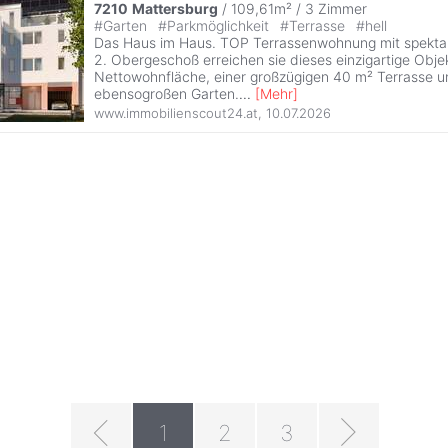
7210
Mattersburg
/ 109,61m² /
3 Zimmer
#
Garten
#
Parkmöglichkeit
#
Terrasse
#
hell
Das Haus im Haus. TOP Terrassenwohnung mit spektak
2. Obergeschoß erreichen sie dieses einzigartige Obje
Nettowohnfläche, einer großzügigen 40 m² Terrasse 
ebensogroßen Garten.
...
[
Mehr
]
www.immobilienscout24.at
,
10.07.2026
1
2
3