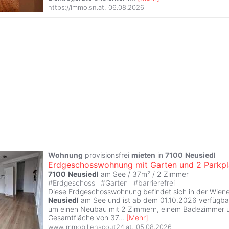
https://immo.sn.at
,
06.08.2026
Wohnung
provisionsfrei
mieten
in
7100
Neusiedl
Erdgeschosswohnung mit Garten und 2 Parkpl
7100
Neusiedl
am See / 37m² /
2 Zimmer
#
Erdgeschoss
#
Garten
#
barrierefrei
Diese Erdgeschosswohnung befindet sich in der Wiene
Neusiedl
am See und ist ab dem 01.10.2026 verfügbar
um einen Neubau mit 2 Zimmern, einem Badezimmer u
Gesamtfläche von 37
...
[
Mehr
]
www.immobilienscout24.at
,
05.08.2026