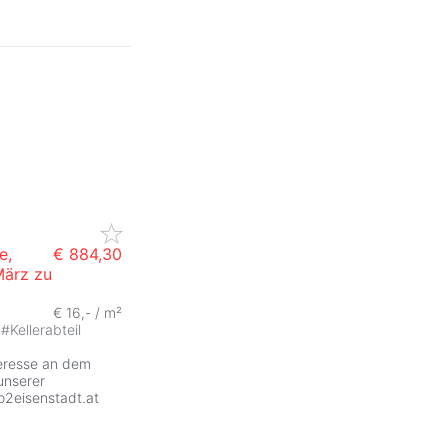
e,
€ 884,30
März zu
€ 16,- / m²
#
Kellerabteil
teresse an dem
unserer
o2eisenstadt.at