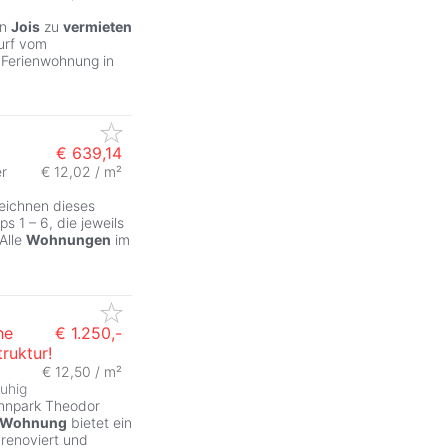
in
Jois
zu
vermieten
urf vom
e Ferienwohnung in
€ 639,14
r
€ 12,02 / m²
zeichnen dieses
 1 – 6, die jeweils
Alle
Wohnungen
im
he
€ 1.250,-
ruktur!
€ 12,50 / m²
ruhig
hnpark Theodor
Wohnung
bietet ein
renoviert und