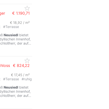
ger
€ 1.190,71
€ 18,92 / m²
t
#
Terrasse
loß
Neusiedl
bietet
yllischen Innenhof,
Schloßherr, der auf
...
chloss
€ 824,22
€ 17,45 / m²
t
#
Terrasse
#
ruhig
loß
Neusiedl
bietet
yllischen Innenhof,
Schloßherr, der auf
...