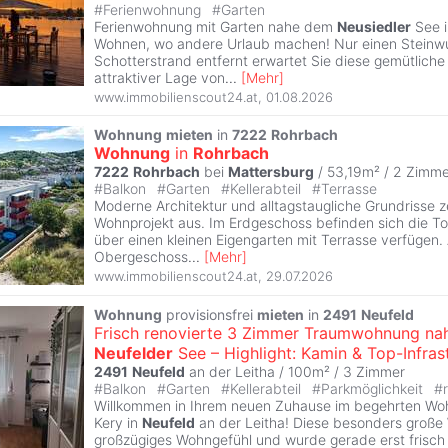
#
Ferienwohnung
#
Garten
Ferienwohnung mit Garten nahe dem
Neusiedler
See 
Wohnen, wo andere Urlaub machen! Nur einen Steinw
Schotterstrand entfernt erwartet Sie diese gemütlich
attraktiver Lage von
...
[
Mehr
]
www.immobilienscout24.at
,
01.08.2026
Wohnung
mieten
in
7222
Rohrbach
Wohnung
in
Rohrbach
7222
Rohrbach
bei
Mattersburg
/ 53,19m² /
2 Zimme
#
Balkon
#
Garten
#
Kellerabteil
#
Terrasse
Moderne Architektur und alltagstaugliche Grundrisse 
Wohnprojekt aus. Im Erdgeschoss befinden sich die Tops
über einen kleinen Eigengarten mit Terrasse verfügen. 
Obergeschoss
...
[
Mehr
]
www.immobilienscout24.at
,
29.07.2026
Wohnung
provisionsfrei
mieten
in
2491
Neufeld
Frisch renovierte 3 Zimmer Traumwohnung na
Neufelder
See – Highlight: Kamin & Top-Infrast
2491
Neufeld
an der Leitha / 100m² /
3 Zimmer
#
Balkon
#
Garten
#
Kellerabteil
#
Parkmöglichkeit
#
Willkommen in Ihrem neuen Zuhause im begehrten Wo
Kery in
Neufeld
an der Leitha! Diese besonders große
großzügiges Wohngefühl und wurde gerade erst frisch 