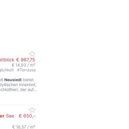
itblick
€ 967,75
€ 14,93 / m²
lichkeit
#
Terrasse
loß
Neusiedl
bietet
yllischen Innenhof,
Schloßherr, der auf
...
er
See
€ 650,-
€ 18,57 / m²