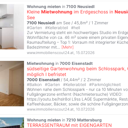
Wohnung
mieten
in
7100
Neusiedl
Kleine
Mietwohnung
im Erdgeschoss in
Neusi
See
7100
Neusiedl
am See / 45,8m² /
1 Zimmer
#
Garten
#
Kellerabteil
#
hell
Zur Vermietung steht ein hochwertiges Studio im Erdg
Wohnfläche von ca. 46 m² sowie einem privaten Eigen
Raumaufteilung – Top 1: Vorraum mit integrierter Küche
Badezimmer mit
...
[
Mehr
]
www.immobilienscout24.at
,
15.07.2026
Mietwohnung
in
7000
Eisenstadt
südseitige Gartenwohnung beim Schlosspark,
möglich I befristet
7000
Eisenstadt
/ 54,44m² /
2 Zimmer
#
Balkon
#
Garten
#
Kellerabteil
#
Parkmöglichkeit
Wohnen nahe dem Schlosspark - nur ca 10 Minuten vo
Fußgängerzone entfernt (Nachmietersuche) VIDEO:
https://youtu.be/hslr8ol L9ss LAGE Supermärkte, Rest
Kaffeehäuser, Bäcker, sowie die schöne Fußgängerzo
www.immobilienscout24.at
,
10.07.2026
Wohnung
mieten
in
7210
Mattersburg
TERRASSENTRAUM mit EIGENGARTEN