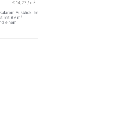
€ 14,27 / m²
ulärem Ausblick. Im
kt mit 99 m²
und einem