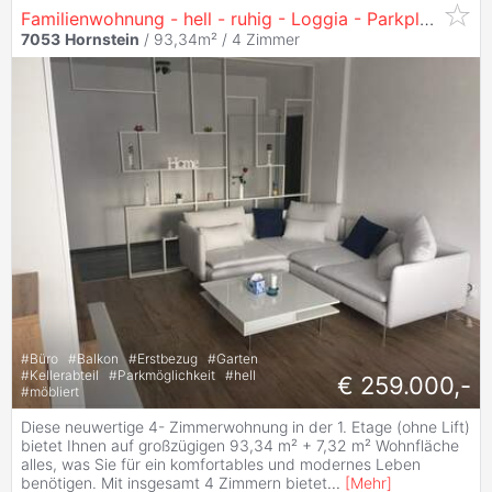
Familienwohnung - hell - ruhig - Loggia - Parkplatz - 4 Zimmer - großer Keller - Gemeinschaftsgarten - neu renoviert - Erstbezugszustand
7053
Hornstein
/ 93,34m² /
4 Zimmer
#
Büro
#
Balkon
#
Erstbezug
#
Garten
#
Kellerabteil
#
Parkmöglichkeit
#
hell
€ 259.000,-
#
möbliert
Diese neuwertige 4- Zimmerwohnung in der 1. Etage (ohne Lift)
bietet Ihnen auf großzügigen 93,34 m² + 7,32 m² Wohnfläche
alles, was Sie für ein komfortables und modernes Leben
benötigen. Mit insgesamt 4 Zimmern bietet
...
[
Mehr
]