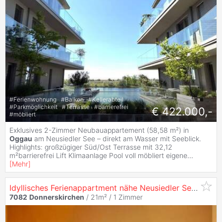
#
Ferienwohnung
#
Balkon
#
Kellerabteil
#
Parkmöglichkeit
#
Terrasse
#
barrierefrei
€ 422.000,-
#
möbliert
Exklusives 2-Zimmer Neubauappartement (58,58 m²) in
Oggau
am Neusiedler See – direkt am Wasser mit Seeblick.
Highlights: großzügiger Süd/Ost Terrasse mit 32,12
m²barrierefrei Lift Klimaanlage Pool voll möbliert eigene
...
[
Mehr
]
Idyllisches Ferienappartment nähe Neusiedler See und Eisenstadt - 40.000,00
7082
Donnerskirchen
/ 21m² /
1 Zimmer