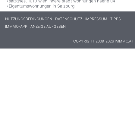
salzgries, 1010 wien innere stadt wohnungen naehe u4
Eigentumswohnungen in Salzburg
NUTZUNGSBEDINGUNGEN
DATENSCHUTZ
IMPRESSUM
TIPPS
IMMMO-APP
ANZEIGE AUFGEBEN
COPYRIGHT 2009-2026 IMMMO.AT