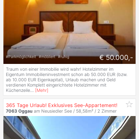
€ 50.000,-
#
Parkmöglichkeit
#
möbliert
#
ruhig
Traum von einer Immobilie wird wahr! Hotelzimmer im
Eigentum Immobilieninvestment schon ab 50.000 EUR (bzw.
ab 10.000 EUR Eigenkapital), Urlaub machen und Geld
verdienen Komplett eingerichtete Hotelzimmer mit
Küchenzeile
...
[
Mehr
]
365 Tage Urlaub! Exklusives See-Appartement!
7063
Oggau
am Neusiedler See / 58,58m² /
2 Zimmer