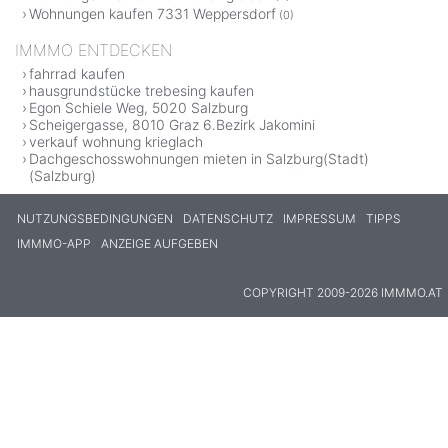
Wohnungen kaufen 7331 Weppersdorf
(0)
IMMMO ENTDECKEN
fahrrad kaufen
hausgrundstücke trebesing kaufen
Egon Schiele Weg, 5020 Salzburg
Scheigergasse, 8010 Graz 6.Bezirk Jakomini
verkauf wohnung krieglach
Dachgeschosswohnungen mieten in Salzburg(Stadt)
(Salzburg)
NUTZUNGSBEDINGUNGEN
DATENSCHUTZ
IMPRESSUM
TIPPS
IMMMO-APP
ANZEIGE AUFGEBEN
COPYRIGHT 2009-2026 IMMMO.AT