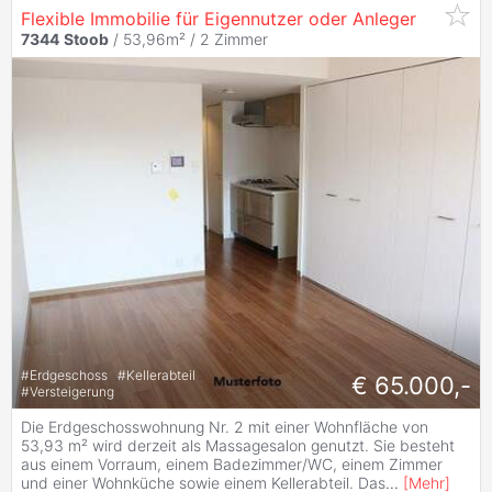
Flexible Immobilie für Eigennutzer oder Anleger
7344
Stoob
/ 53,96m² /
2 Zimmer
#
Erdgeschoss
#
Kellerabteil
€ 65.000,-
#
Versteigerung
Die Erdgeschosswohnung Nr. 2 mit einer Wohnfläche von
53,93 m² wird derzeit als Massagesalon genutzt. Sie besteht
aus einem Vorraum, einem Badezimmer/WC, einem Zimmer
und einer Wohnküche sowie einem Kellerabteil. Das
...
[
Mehr
]