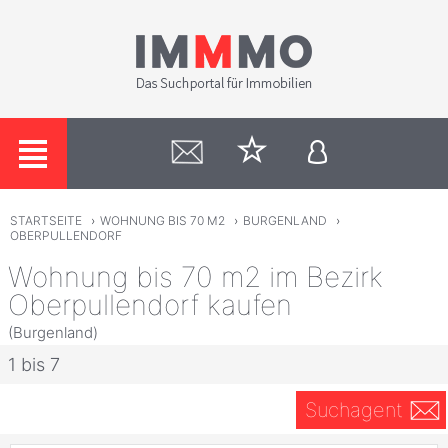
STARTSEITE
›
WOHNUNG BIS 70 M2
›
BURGENLAND
›
OBERPULLENDORF
Wohnung bis 70 m2 im Bezirk
Oberpullendorf kaufen
(Burgenland)
1 bis 7
Suchagent