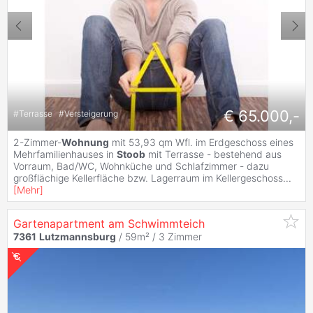
€ 65.000,-
#
Terrasse
#
Versteigerung
2-Zimmer-
Wohnung
mit 53,93 qm Wfl. im Erdgeschoss eines
Mehrfamilienhauses in
Stoob
mit Terrasse - bestehend aus
Vorraum, Bad/WC, Wohnküche und Schlafzimmer - dazu
großflächige Kellerfläche bzw. Lagerraum im Kellergeschoss
...
[
Mehr
]
Gartenapartment am Schwimmteich
7361
Lutzmannsburg
/ 59m² /
3 Zimmer