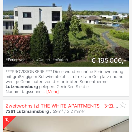
€ 195.000,-
#
Ferienwohnung
#
Garten
#
möbliert
***PROVISIONSFREI*** Diese wunderschöne Ferienwohnung
mit großzügigem Schwimmteich ist direkt am Golfplatz und nur
wenige Gehminuten von der beliebten Sonnentherme
Lutzmannsburg
gelegen. Genießen Sie die
Nachmittagssonne
...
[
Mehr
]
Zweitwohnsitz! THE WHITE APARTMENTS | 3-Zi.
Wohnu
7361
Lutzmannsburg
/ 59m² /
3 Zimmer