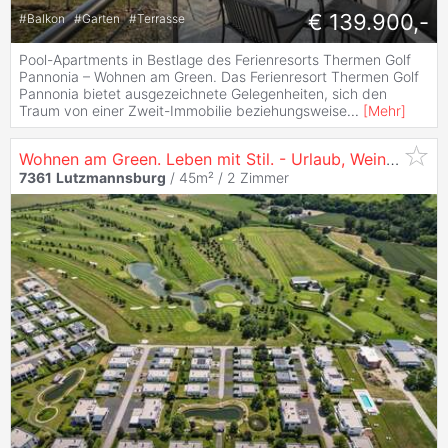
€ 139.900,-
#
Balkon
#
Garten
#
Terrasse
Pool-Apartments in Bestlage des Ferienresorts Thermen Golf
Pannonia – Wohnen am Green. Das Ferienresort Thermen Golf
Pannonia bietet ausgezeichnete Gelegenheiten, sich den
Traum von einer Zweit-Immobilie beziehungsweise
...
[
Mehr
]
Wohnen am Green. Leben mit Stil. - Urlaub, Wein & Golf – Ihr Rückzugsort direkt am GC Sonnengolf
7361
Lutzmannsburg
/ 45m² /
2 Zimmer