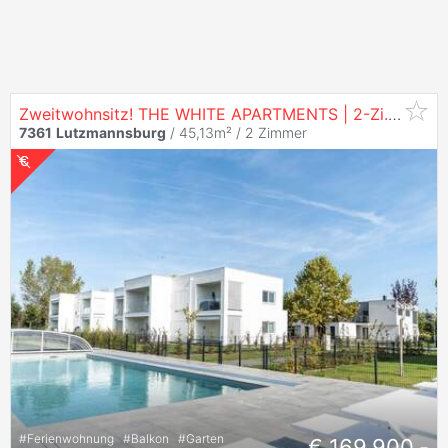
Zweitwohnsitz! THE WHITE APARTMENTS | 2-Zi.
Wohnu
7361
Lutzmannsburg
/ 45,13m² /
2 Zimmer
#
Ferienwohnung
#
Balkon
#
Garten
€ 169.900,-