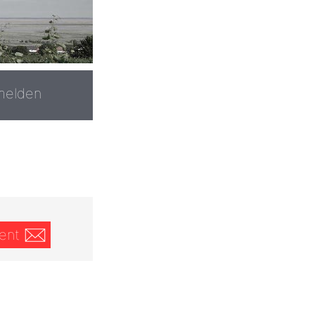
melden
ent