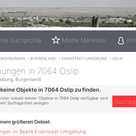
ine Suchprofile
Meine Merkliste
An
TWOHNUNGEN
›
BURGENLAND
›
EISENSTADT-UMGEBUNG
›
OSLIP
ungen in 7064 Oslip
ebung, Burgenland)
 keine Objekte in 7064 Oslip zu finden.
erster sobald wieder Objekte in 7064 Oslip verfügbar sind
Suchag
inen Suchagenten anlegen
einem größeren Gebiet:
ngen im Bezirk Eisenstadt-Umgebung