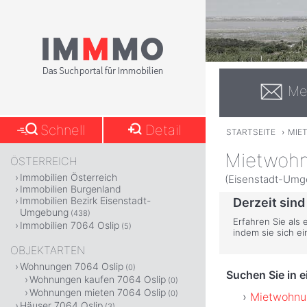
Me
Schnell
Detail
STARTSEITE
›
MIE
Mietwohn
ÖSTERREICH
Immobilien Österreich
(Eisenstadt-Umg
Immobilien Burgenland
Immobilien Bezirk Eisenstadt-
Derzeit sind
Umgebung
(438)
Erfahren Sie als 
Immobilien 7064 Oslip
(5)
indem sie sich e
OBJEKTARTEN
Wohnungen 7064 Oslip
(0)
Suchen Sie in 
Wohnungen kaufen 7064 Oslip
(0)
Wohnungen mieten 7064 Oslip
(0)
Mietwohnu
Häuser 7064 Oslip
(3)