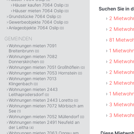
Häuser kaufen 7064 Oslip
(3)
Suchen Sie in 
Häuser mieten 7064 Oslip
(0)
Grundstücke 7064 Oslip
(2)
2 Mietwoh
Gewerbeobjekte 7064 Oslip
(0)
Anlageobjekte 7064 Oslip
2 Mietwohn
(0)
GEMEINDEN
81 Mietwoh
Wohnungen mieten 7091
1 Mietwohn
Breitenbrunn
(0)
Wohnungen mieten 7082
2 Mietwohn
Donnerskirchen
(0)
Wohnungen mieten 7051 Großhöflein
(0)
2 Mietwoh
Wohnungen mieten 7053 Hornstein
(0)
Wohnungen mieten 7013
2 Mietwohn
Klingenbach
(0)
Wohnungen mieten 2443
1 Mietwoh
Leithaprodersdorf
(0)
Wohnungen mieten 2443 Loretto
(0)
3 Mietwohn
Wohnungen mieten 7072 Mörbisch am
See
(1)
3 Mietwohn
Wohnungen mieten 7052 Müllendorf
(0)
Wohnungen mieten 2491 Neufeld an
der Leitha
(4)
Diese Mietwoh
Wohnungen mieten 7063 Oggau am