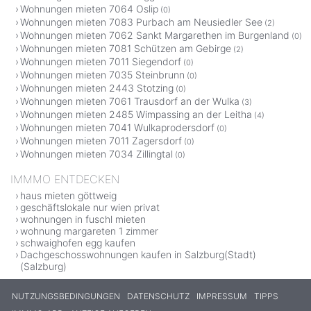
Wohnungen mieten 7064 Oslip
(0)
Wohnungen mieten 7083 Purbach am Neusiedler See
(2)
Wohnungen mieten 7062 Sankt Margarethen im Burgenland
(0)
Wohnungen mieten 7081 Schützen am Gebirge
(2)
Wohnungen mieten 7011 Siegendorf
(0)
Wohnungen mieten 7035 Steinbrunn
(0)
Wohnungen mieten 2443 Stotzing
(0)
Wohnungen mieten 7061 Trausdorf an der Wulka
(3)
Wohnungen mieten 2485 Wimpassing an der Leitha
(4)
Wohnungen mieten 7041 Wulkaprodersdorf
(0)
Wohnungen mieten 7011 Zagersdorf
(0)
Wohnungen mieten 7034 Zillingtal
(0)
IMMMO ENTDECKEN
haus mieten göttweig
geschäftslokale nur wien privat
wohnungen in fuschl mieten
wohnung margareten 1 zimmer
schwaighofen egg kaufen
Dachgeschosswohnungen kaufen in Salzburg(Stadt)
(Salzburg)
NUTZUNGSBEDINGUNGEN
DATENSCHUTZ
IMPRESSUM
TIPPS