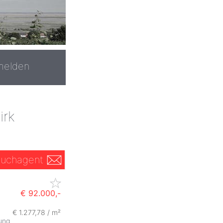
melden
irk
uchagent
€ 92.000,-
€ 1.277,78 / m²
ung