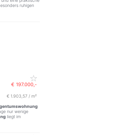
 und eine praktische
 besonders ruhigen
€ 197.000,-
€ 1.903,57 / m²
igentumswohnung
Lage nur wenige
ng
liegt im