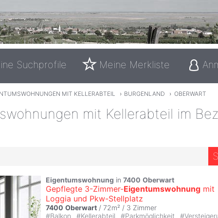
ine Suchprofile
Meine Merkliste
An
ENTUMSWOHNUNGEN MIT KELLERABTEIL
›
BURGENLAND
›
OBERWART
wohnungen mit Kellerabteil im Bez
S
Eigentumswohnung
in
7400
Oberwart
Gepflegte 3-Zimmer-
Eigentumswohnung
mit
Loggia und Pkw-Stellplatz
7400
Oberwart
/ 72m² /
3 Zimmer
#
Balkon
#
Kellerabteil
#
Parkmöglichkeit
#
Versteiger