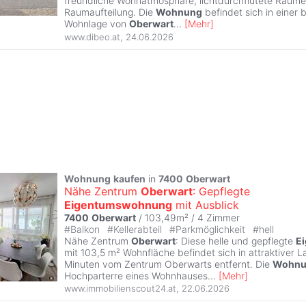
freundliche Wohnatmosphäre, lichtdurchflutete Räume
Raumaufteilung. Die
Wohnung
befindet sich in einer
Wohnlage von
Oberwart
...
[
Mehr
]
www.dibeo.at
,
24.06.2026
Wohnung
kaufen
in
7400
Oberwart
Nähe Zentrum
Oberwart
: Gepflegte
Eigentumswohnung
mit Ausblick
7400
Oberwart
/ 103,49m² /
4 Zimmer
#
Balkon
#
Kellerabteil
#
Parkmöglichkeit
#
hell
Nähe Zentrum
Oberwart
: Diese helle und gepflegte
E
mit 103,5 m² Wohnfläche befindet sich in attraktiver 
Minuten vom Zentrum Oberwarts entfernt. Die
Wohnu
Hochparterre eines Wohnhauses
...
[
Mehr
]
www.immobilienscout24.at
,
22.06.2026