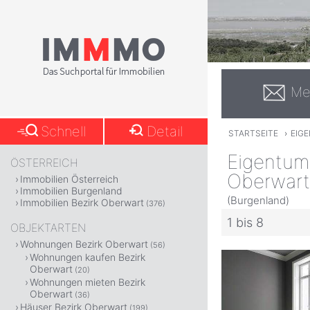
Me
Schnell
Detail
STARTSEITE
›
EIG
Eigentums
ÖSTERREICH
Oberwart
Immobilien Österreich
Immobilien Burgenland
(Burgenland)
Immobilien Bezirk Oberwart
(376)
1 bis 8
OBJEKTARTEN
Wohnungen Bezirk Oberwart
(56)
Wohnungen kaufen Bezirk
Oberwart
(20)
Wohnungen mieten Bezirk
Oberwart
(36)
Häuser Bezirk Oberwart
(199)