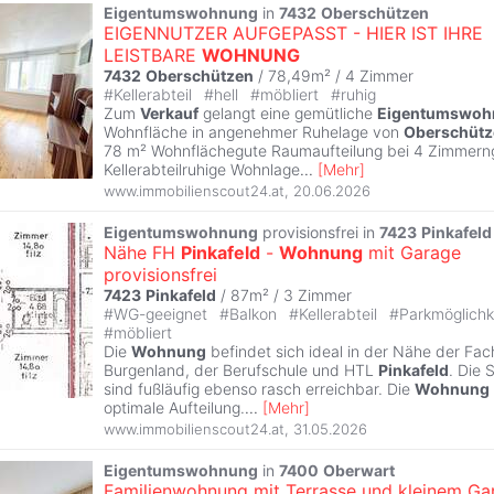
Eigentumswohnung
in
7432
Oberschützen
EIGENNUTZER AUFGEPASST - HIER IST IHRE
LEISTBARE
WOHNUNG
7432
Oberschützen
/ 78,49m² /
4 Zimmer
#
Kellerabteil
#
hell
#
möbliert
#
ruhig
Zum
Verkauf
gelangt eine gemütliche
Eigentumswoh
Wohnfläche in angenehmer Ruhelage von
Oberschütz
78 m² Wohnflächegute Raumaufteilung bei 4 Zimmern
Kellerabteilruhige Wohnlage
...
[
Mehr
]
www.immobilienscout24.at
,
20.06.2026
Eigentumswohnung
provisionsfrei in
7423
Pinkafeld
Nähe FH
Pinkafeld
-
Wohnung
mit Garage
provisionsfrei
7423
Pinkafeld
/ 87m² /
3 Zimmer
#
WG-geeignet
#
Balkon
#
Kellerabteil
#
Parkmöglichk
#
möbliert
Die
Wohnung
befindet sich ideal in der Nähe der Fa
Burgenland, der Berufschule und HTL
Pinkafeld
. Die
sind fußläufig ebenso rasch erreichbar. Die
Wohnung
optimale Aufteilung.
...
[
Mehr
]
www.immobilienscout24.at
,
31.05.2026
Eigentumswohnung
in
7400
Oberwart
Familienwohnung mit Terrasse und kleinem Ga