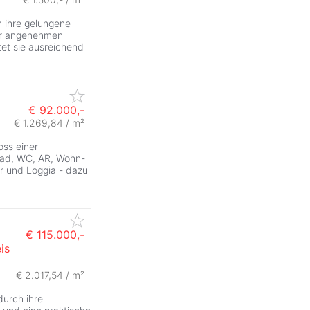
 ihre gelungene
ner angenehmen
et sie ausreichend
€ 92.000,-
€ 1.269,84 / m²
ZurÃ
ss einer
Bad, WC, AR, Wohn-
r und Loggia - dazu
€ 115.000,-
is
€ 2.017,54 / m²
urch ihre