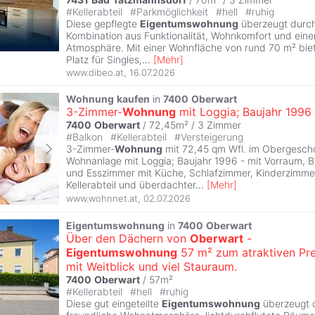
#
Kellerabteil
#
Parkmöglichkeit
#
hell
#
ruhig
Diese gepflegte
Eigentumswohnung
überzeugt durch
Kombination aus Funktionalität, Wohnkomfort und ei
Atmosphäre. Mit einer Wohnfläche von rund 70 m² biet
Platz für Singles,
...
[
Mehr
]
www.dibeo.at
,
16.07.2026
Wohnung
kaufen
in
7400
Oberwart
3-Zimmer-
Wohnung
mit Loggia; Baujahr 1996
7400
Oberwart
/ 72,45m² /
3 Zimmer
#
Balkon
#
Kellerabteil
#
Versteigerung
3-Zimmer-
Wohnung
mit 72,45 qm Wfl. im Obergescho
Wohnanlage mit Loggia; Baujahr 1996 - mit Vorraum, 
und Esszimmer mit Küche, Schlafzimmer, Kinderzimme
Kellerabteil und überdachter
...
[
Mehr
]
www.wohnnet.at
,
02.07.2026
Eigentumswohnung
in
7400
Oberwart
Über den Dächern von
Oberwart
-
Eigentumswohnung
57 m² zum atraktiven Pre
mit Weitblick und viel Stauraum.
7400
Oberwart
/ 57m²
#
Kellerabteil
#
hell
#
ruhig
Diese gut eingeteilte
Eigentumswohnung
überzeugt d