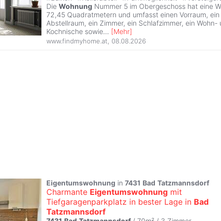
Die
Wohnung
Nummer 5 im Obergeschoss hat eine W
72,45 Quadratmetern und umfasst einen Vorraum, ein 
Abstellraum, ein Zimmer, ein Schlafzimmer, ein Wohn-
Kochnische sowie
...
[
Mehr
]
www.findmyhome.at
,
08.08.2026
Eigentumswohnung
in
7431
Bad
Tatzmannsdorf
Charmante
Eigentumswohnung
mit
Tiefgaragenparkplatz in bester Lage in
Bad
Tatzmannsdorf
7431
Bad
Tatzmannsdorf
/ 70m² /
3 Zimmer