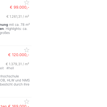
€ 99.000,-
€ 1.261,31 / m²
nung
mit ca. 78 m²
en
. Highlights: ca.
großes
€ 120.000,-
€ 1.379,31 / m²
eit
#
hell
chhochschule
 SOB, HLW und NMS
besticht durch ihre
rten
€ 169.000,-