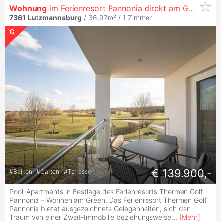
Wohnung
im Ferienresort Pannonia direkt am Golfplatz und neben der Therme
7361
Lutzmannsburg
/ 36,97m² /
1 Zimmer
€ 139.900,-
#
Balkon
#
Garten
#
Terrasse
Pool-Apartments in Bestlage des Ferienresorts Thermen Golf
Pannonia – Wohnen am Green. Das Ferienresort Thermen Golf
Pannonia bietet ausgezeichnete Gelegenheiten, sich den
Traum von einer Zweit-Immobilie beziehungsweise
...
[
Mehr
]