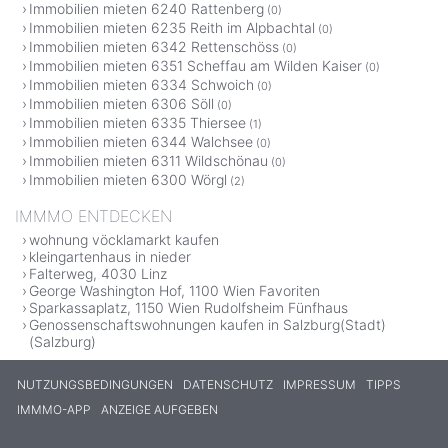
Immobilien mieten 6240 Rattenberg
(0)
Immobilien mieten 6235 Reith im Alpbachtal
(0)
Immobilien mieten 6342 Rettenschöss
(0)
Immobilien mieten 6351 Scheffau am Wilden Kaiser
(0)
Immobilien mieten 6334 Schwoich
(0)
Immobilien mieten 6306 Söll
(0)
Immobilien mieten 6335 Thiersee
(1)
Immobilien mieten 6344 Walchsee
(0)
Immobilien mieten 6311 Wildschönau
(0)
Immobilien mieten 6300 Wörgl
(2)
IMMMO ENTDECKEN
wohnung vöcklamarkt kaufen
kleingartenhaus in nieder
Falterweg, 4030 Linz
George Washington Hof, 1100 Wien Favoriten
Sparkassaplatz, 1150 Wien Rudolfsheim Fünfhaus
Genossenschaftswohnungen kaufen in Salzburg(Stadt)
(Salzburg)
NUTZUNGSBEDINGUNGEN
DATENSCHUTZ
IMPRESSUM
TIPPS
IMMMO-APP
ANZEIGE AUFGEBEN