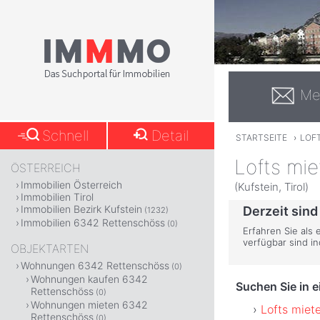
Me
Schnell
Detail
STARTSEITE
›
LOF
Lofts mi
ÖSTERREICH
Immobilien Österreich
(Kufstein, Tirol)
Immobilien Tirol
Immobilien Bezirk Kufstein
Derzeit sind
(1232)
Immobilien 6342 Rettenschöss
(0)
Erfahren Sie als
verfügbar sind i
OBJEKTARTEN
Wohnungen 6342 Rettenschöss
(0)
Wohnungen kaufen 6342
Suchen Sie in 
Rettenschöss
(0)
Wohnungen mieten 6342
Lofts miete
Rettenschöss
(0)