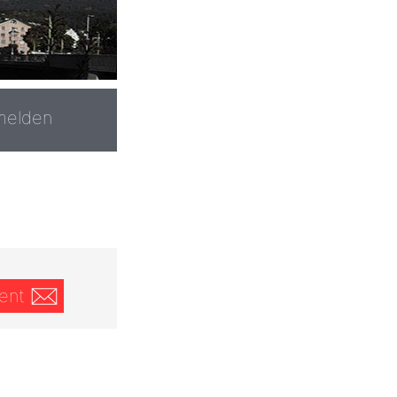
melden
ent