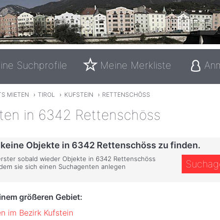
ine Suchprofile
Meine Merkliste
An
TS MIETEN
›
TIROL
›
KUFSTEIN
›
RETTENSCHÖSS
eten in 6342 Rettenschöss
 keine Objekte in 6342 Rettenschöss zu finden.
 erster sobald wieder Objekte in 6342 Rettenschöss
Suchag
ndem sie sich einen Suchagenten anlegen
einem größeren Gebiet:
n im Bezirk Kufstein