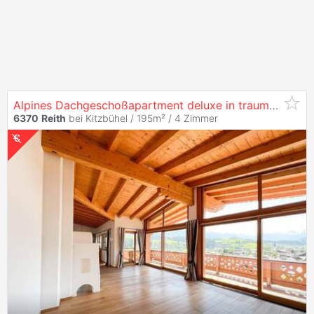
Alpines Dachgeschoßapartment deluxe in traumhafter Sonnenlage von
6370
Reith
bei Kitzbühel / 195m² /
4 Zimmer