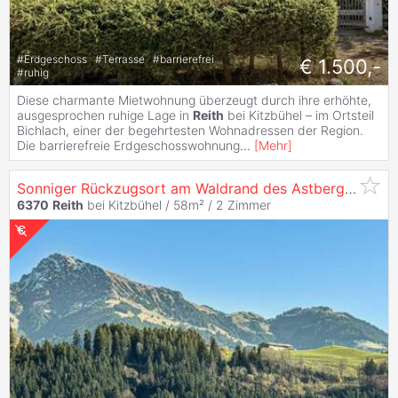
#
Erdgeschoss
#
Terrasse
#
barrierefrei
€ 1.500,-
#
ruhig
Diese charmante Mietwohnung überzeugt durch ihre erhöhte,
ausgesprochen ruhige Lage in
Reith
bei Kitzbühel – im Ortsteil
Bichlach, einer der begehrtesten Wohnadressen der Region.
Die barrierefreie Erdgeschosswohnung
...
[
Mehr
]
Sonniger Rückzugsort am Waldrand des Astberges (06555)
6370
Reith
bei Kitzbühel / 58m² /
2 Zimmer