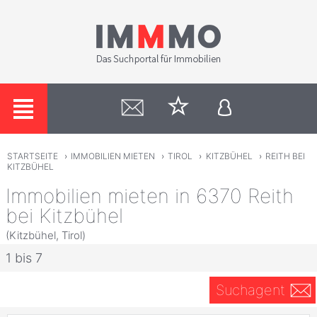
STARTSEITE
›
IMMOBILIEN MIETEN
›
TIROL
›
KITZBÜHEL
›
REITH BEI
KITZBÜHEL
Immobilien mieten in 6370 Reith
bei Kitzbühel
(Kitzbühel, Tirol)
1 bis 7
Suchagent