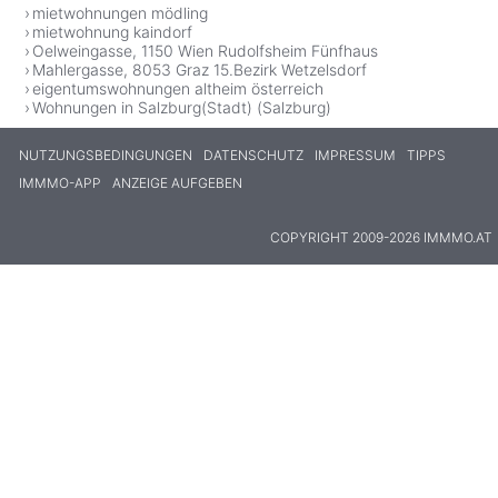
mietwohnungen mödling
mietwohnung kaindorf
Oelweingasse, 1150 Wien Rudolfsheim Fünfhaus
Mahlergasse, 8053 Graz 15.Bezirk Wetzelsdorf
eigentumswohnungen altheim österreich
Wohnungen in Salzburg(Stadt) (Salzburg)
NUTZUNGSBEDINGUNGEN
DATENSCHUTZ
IMPRESSUM
TIPPS
IMMMO-APP
ANZEIGE AUFGEBEN
COPYRIGHT 2009-2026 IMMMO.AT