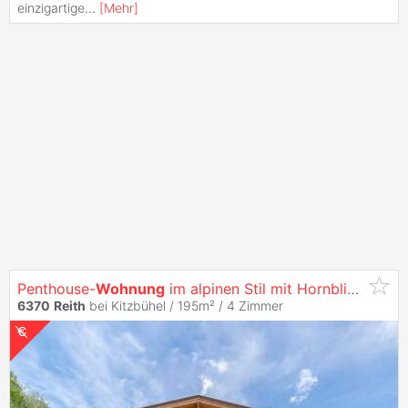
einzigartige
...
[
Mehr
]
Penthouse-
Wohnung
im alpinen Stil mit Hornblick ( 01960 )
6370
Reith
bei Kitzbühel / 195m² /
4 Zimmer