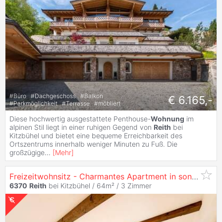
#
Büro
#
Dachgeschoss
#
Balkon
€ 6.165,-
#
Parkmöglichkeit
#
Terrasse
#
möbliert
Diese hochwertig ausgestattete Penthouse-
Wohnung
im
alpinen Stil liegt in einer ruhigen Gegend von
Reith
bei
Kitzbühel und bietet eine bequeme Erreichbarkeit des
Ortszentrums innerhalb weniger Minuten zu Fuß. Die
großzügige
...
[
Mehr
]
Freizeitwohnsitz - Charmantes Apartment in sonniger und ruhiger Lage von
6370
Reith
bei Kitzbühel / 64m² /
3 Zimmer