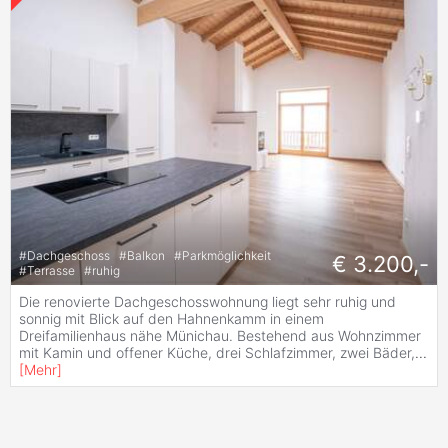
#
Dachgeschoss
#
Balkon
#
Parkmöglichkeit
€ 3.200,-
#
Terrasse
#
ruhig
Die renovierte Dachgeschosswohnung liegt sehr ruhig und
sonnig mit Blick auf den Hahnenkamm in einem
Dreifamilienhaus nähe Münichau. Bestehend aus Wohnzimmer
mit Kamin und offener Küche, drei Schlafzimmer, zwei Bäder,
...
[
Mehr
]