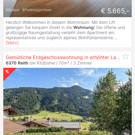
€ 5.665,-
#
Balkon
#
Parkmöglichkeit
Herzlich Willkommen in diesem Wohntraum. Mit dem Lift
gelangen Sie bequem direkt in die
Wohnung
! Die offene und
großzügige Raumgestaltung verleiht dem Apartment ein
repräsentatives und zugleich alpines Wohlfühlambiente.
...
[
Mehr
]
Gemütliche Erdgeschosswohnung in erhöhter Lage (06579)
6370
Reith
bei Kitzbühel / 70m² /
3 Zimmer