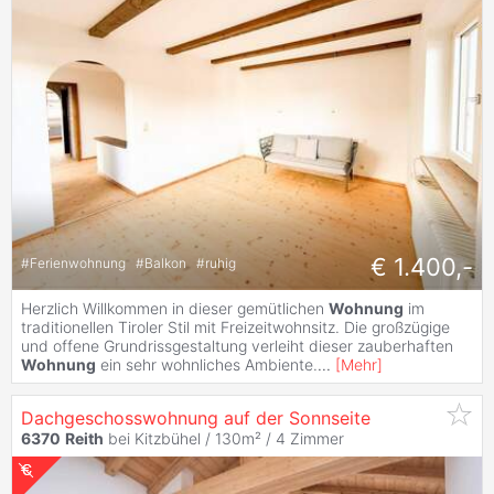
€ 1.400,-
#
Ferienwohnung
#
Balkon
#
ruhig
Herzlich Willkommen in dieser gemütlichen
Wohnung
im
traditionellen Tiroler Stil mit Freizeitwohnsitz. Die großzügige
und offene Grundrissgestaltung verleiht dieser zauberhaften
Wohnung
ein sehr wohnliches Ambiente.
...
[
Mehr
]
Dachgeschosswohnung auf der Sonnseite
6370
Reith
bei Kitzbühel / 130m² /
4 Zimmer