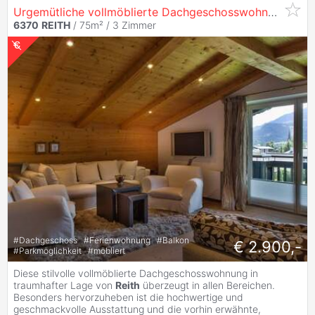
Urgemütliche vollmöblierte Dachgeschosswohnung mit Freitzeitwohnsitz in
6370
REITH
/ 75m² /
3 Zimmer
#
Dachgeschoss
#
Ferienwohnung
#
Balkon
€ 2.900,-
#
Parkmöglichkeit
#
möbliert
Diese stilvolle vollmöblierte Dachgeschosswohnung in
traumhafter Lage von
Reith
überzeugt in allen Bereichen.
Besonders hervorzuheben ist die hochwertige und
geschmackvolle Ausstattung und die vorhin erwähnte,