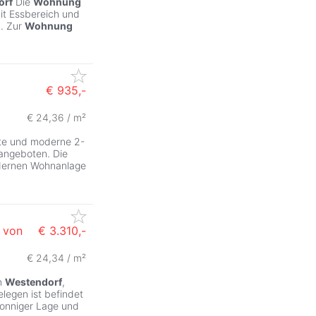
orf
Die
Wohnung
it Essbereich und
m. Zur
Wohnung
€ 935,-
€ 24,36 / m²
te und moderne 2-
angeboten. Die
odernen Wohnanlage
 von
€ 3.310,-
€ 24,34 / m²
n
Westendorf
,
legen ist befindet
sonniger Lage und