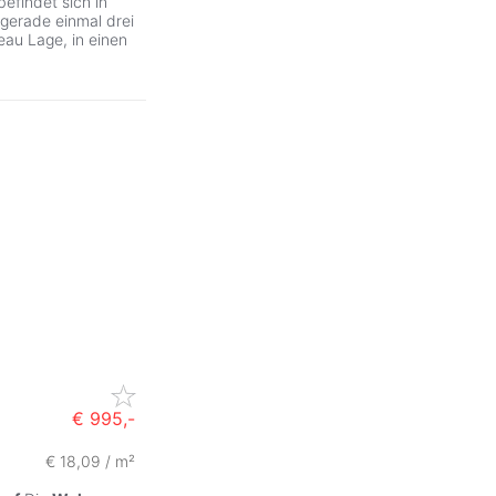
efindet sich in
 gerade einmal drei
eau Lage, in einen
€ 995,-
€ 18,09 / m²