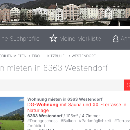
ine Suchprofile
Meine Merkliste
An
BILIEN MIETEN
›
TIROL
›
KITZBÜHEL
›
WESTENDORF
en mieten in 6363 Westendorf
S
Wohnung
mieten
in
6363
Westendorf
DG-
Wohnung
mit Sauna und XXL-Terrasse in
Naturlage
6363
Westendorf
/ 105m² /
4 Zimmer
#
Dachgeschoss
#
Balkon
#
Parkmöglichkeit
#
Terras
#
möbliert