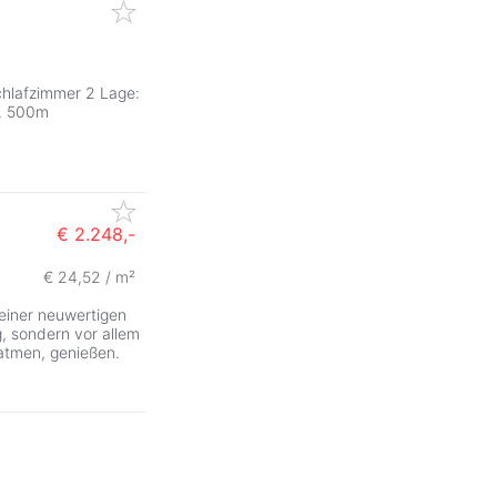
chlafzimmer 2 Lage:
a. 500m
€ 2.248,-
€ 24,52 / m²
einer neuwertigen
, sondern vor allem
atmen, genießen.