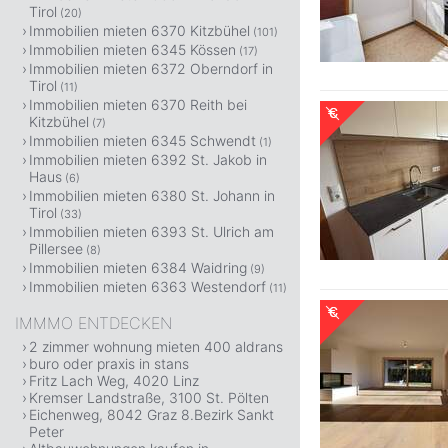
Tirol
(20)
Immobilien mieten 6370 Kitzbühel
(101)
Immobilien mieten 6345 Kössen
(17)
Immobilien mieten 6372 Oberndorf in
Tirol
(11)
Immobilien mieten 6370 Reith bei
Kitzbühel
(7)
Immobilien mieten 6345 Schwendt
(1)
Immobilien mieten 6392 St. Jakob in
Haus
(6)
Immobilien mieten 6380 St. Johann in
Tirol
(33)
Immobilien mieten 6393 St. Ulrich am
Pillersee
(8)
Immobilien mieten 6384 Waidring
(9)
Immobilien mieten 6363 Westendorf
(11)
IMMMO ENTDECKEN
2 zimmer wohnung mieten 400 aldrans
buro oder praxis in stans
Fritz Lach Weg, 4020 Linz
Kremser Landstraße, 3100 St. Pölten
Eichenweg, 8042 Graz 8.Bezirk Sankt
Peter