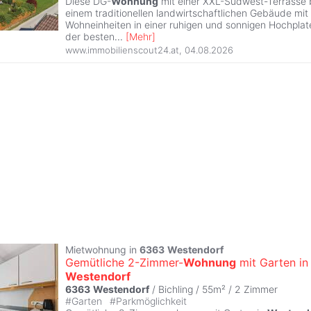
Diese DG-
Wohnung
mit einer XXL-Südwest-Terrasse b
einem traditionellen landwirtschaftlichen Gebäude mit
Wohneinheiten in einer ruhigen und sonnigen Hochplat
der besten
...
[
Mehr
]
www.immobilienscout24.at
,
04.08.2026
Mietwohnung in
6363
Westendorf
Gemütliche 2-Zimmer-
Wohnung
mit Garten in
Westendorf
6363
Westendorf
/ Bichling / 55m² /
2 Zimmer
#
Garten
#
Parkmöglichkeit