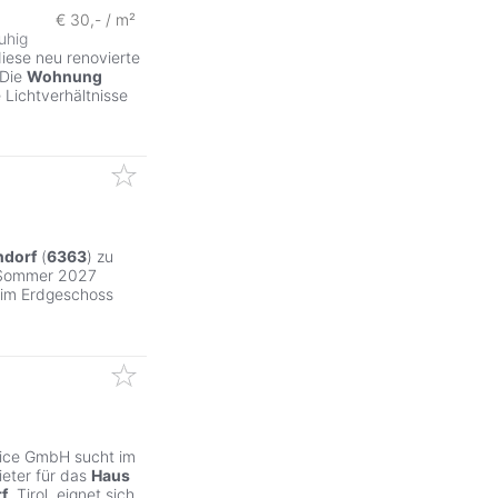
€ 30,- / m²
uhig
iese neu renovierte
 Die
Wohnung
Lichtverhältnisse
ndorf
(
6363
) zu
. Sommer 2027
im Erdgeschoss
ice GmbH sucht im
ieter für das
Haus
f
, Tirol, eignet sich