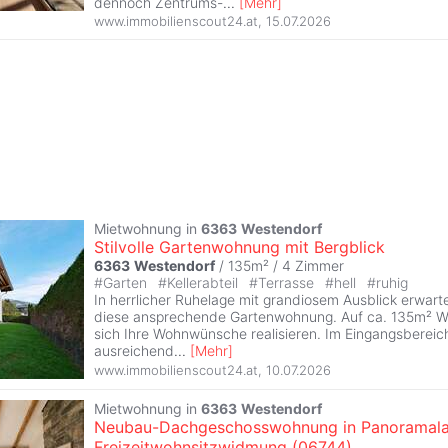
dennoch Zentrums-
...
[
Mehr
]
www.immobilienscout24.at
,
15.07.2026
Mietwohnung in
6363
Westendorf
Stilvolle Gartenwohnung mit Bergblick
6363
Westendorf
/ 135m² /
4 Zimmer
#
Garten
#
Kellerabteil
#
Terrasse
#
hell
#
ruhig
In herrlicher Ruhelage mit grandiosem Ausblick erwar
diese ansprechende Gartenwohnung. Auf ca. 135m² W
sich Ihre Wohnwünsche realisieren. Im Eingangsbereich
ausreichend
...
[
Mehr
]
www.immobilienscout24.at
,
10.07.2026
Mietwohnung in
6363
Westendorf
Neubau-Dachgeschosswohnung in Panoramala
Freizeitwohnsitzwidmung (06744)