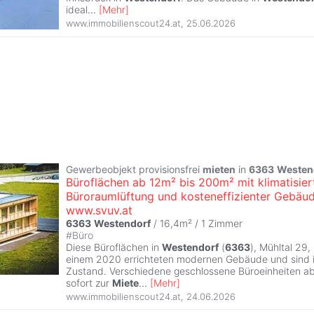
ideal
...
[
Mehr
]
www.immobilienscout24.at
,
25.06.2026
Gewerbeobjekt provisionsfrei
mieten
in
6363
Westen
Büroflächen ab 12m² bis 200m² mit klimatisier
Büroraumlüftung und kosteneffizienter Gebäud
www.svuv.at
6363
Westendorf
/ 16,4m² /
1 Zimmer
#
Büro
Diese Büroflächen in
Westendorf
(
6363
), Mühltal 29,
einem 2020 errichteten modernen Gebäude und sind 
Zustand. Verschiedene geschlossene Büroeinheiten a
sofort zur
Miete
...
[
Mehr
]
www.immobilienscout24.at
,
24.06.2026