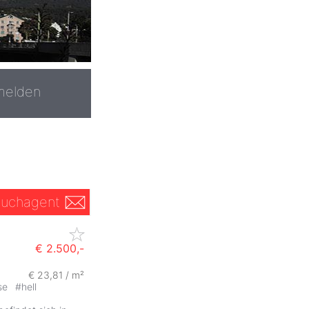
melden
uchagent
€ 2.500,-
€ 23,81 / m²
se
#
hell