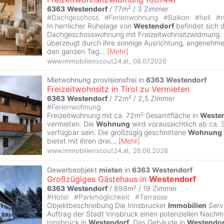
6363
Westendorf
/ 77m² /
3 Zimmer
#
Dachgeschoss
#
Ferienwohnung
#
Balkon
#
hell
#
r
In herrlicher Ruhelage von
Westendorf
befindet sich d
Dachgeschosswohnung mit Freizeitwohnsitzwidmung.
überzeugt durch ihre sonnige Ausrichtung, angenehme 
den ganzen Tag
...
[
Mehr
]
www.immobilienscout24.at
,
08.07.2026
Mietwohnung provisionsfrei in
6363
Westendorf
Freizeitwohnsitz in Tirol zu Vermieten
6363
Westendorf
/ 72m² /
2,5 Zimmer
#
Ferienwohnung
Freizeitwohnung mit ca. 72m² Gesamtfläche in
Weste
vermieten. Die
Wohnung
wird voraussichtlich ab ca
verfügbar sein. Die großzügig geschnittene
Wohnung
bietet mit ihren drei
...
[
Mehr
]
www.immobilienscout24.at
,
26.06.2026
Gewerbeobjekt
mieten
in
6363
Westendorf
Großzügiges Gästehaus in
Westendorf
6363
Westendorf
/ 898m² /
19 Zimmer
#
Hotel
#
Parkmöglichkeit
#
Terrasse
Objektbeschreibung Die Innsbrucker
Immobilien
Serv
Auftrag der Stadt Innsbruck einen potenziellen Nachm
Innsbruck in
Westendorf
. Das Gebäude in
Westendor