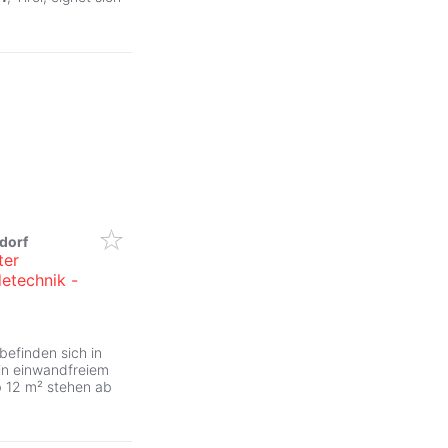
dorf
ter
etechnik -
 befinden sich in
in einwandfreiem
b 12 m² stehen ab