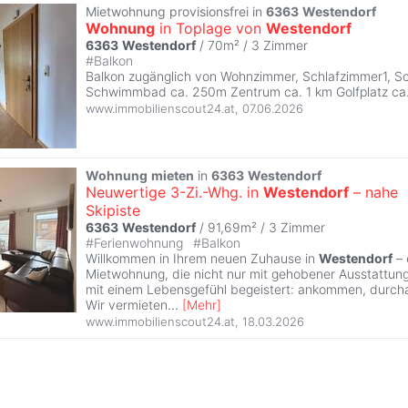
Mietwohnung provisionsfrei in
6363
Westendorf
Wohnung
in Toplage von
Westendorf
6363
Westendorf
/ 70m² /
3 Zimmer
#
Balkon
Balkon zugänglich von Wohnzimmer, Schlafzimmer1, S
Schwimmbad ca. 250m Zentrum ca. 1 km Golfplatz c
www.immobilienscout24.at
,
07.06.2026
Wohnung
mieten
in
6363
Westendorf
Neuwertige 3-Zi.-Whg. in
Westendorf
– nahe
Skipiste
6363
Westendorf
/ 91,69m² /
3 Zimmer
#
Ferienwohnung
#
Balkon
Willkommen in Ihrem neuen Zuhause in
Westendorf
– 
Mietwohnung, die nicht nur mit gehobener Ausstattung
mit einem Lebensgefühl begeistert: ankommen, durch
Wir vermieten
...
[
Mehr
]
www.immobilienscout24.at
,
18.03.2026