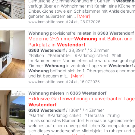
Gemütliche 2-Zimmerwohnung mit Garten in
Westend
verfügt über ein Wohnzimmer mit Kamin, eine Küche m
Einbauküche sowie ein Schlafzimmer mit Ankleiderau
gehören außerdem ein
...
[
Mehr
]
www.immobilienscout24.at
,
28.07.2026
Wohnung
provisionsfrei
mieten
in
6363
Westendorf
Moderne 2-Zimmer-
Wohnung
mit Balkon und
Parkplatz in
Westendorf
6363
Westendorf
/ 38,39m² /
2 Zimmer
#
Balkon
#
Kellerabteil
#
Parkmöglichkeit
#
hell
Im Rahmen einer Nachmietersuche wird diese gepfleg
Zimmer-
Wohnung
in zentraler Lage von
Westendorf
Wohnung
befindet sich im 1. Obergeschoss einer m
und ist bequem mit
...
[
Mehr
]
www.immobilienscout24.at
,
16.07.2026
Wohnung
mieten
in
6363
Westendorf
Exklusive Gartenwohnung in unverbauter Lage
Westendorf
6363
Westendorf
/ 136m² /
4 Zimmer
#
Garten
#
Parkmöglichkeit
#
Terrasse
#
ruhig
Im als schönstes Blumendorf Europas ausgezeichnete
welches auf einem unvergleichlichen Sonnenplateau ge
sich dieses wunderschöne Mietobjekt. In ruhiger und 