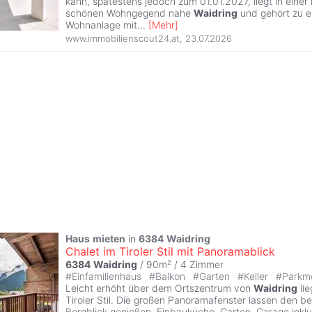
kann, spätestens jedoch zum 01.01.2027, liegt in einer
schönen Wohngegend nahe
Waidring
und gehört zu ei
Wohnanlage mit
...
[
Mehr
]
www.immobilienscout24.at
,
23.07.2026
Haus
mieten
in
6384
Waidring
Chalet im Tiroler Stil mit Panoramablick
6384
Waidring
/ 90m² /
4 Zimmer
#
Einfamilienhaus
#
Balkon
#
Garten
#
Keller
#
Parkmö
Leicht erhöht über dem Ortszentrum von
Waidring
lie
Tiroler Stil. Die großen Panoramafenster lassen den 
Bergblick genießen. Einbauküche, Garten, Garage inklu