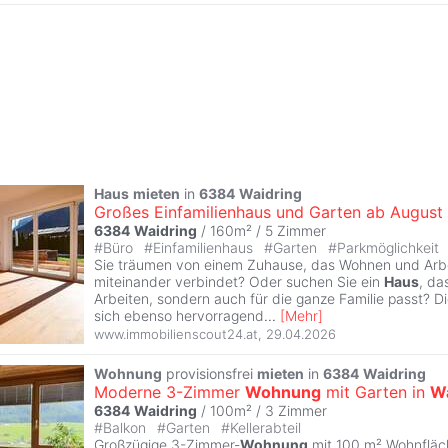
Haus
mieten
in
6384
Waidring
Großes Einfamilienhaus und Garten ab August
6384
Waidring
/ 160m² /
5 Zimmer
#
Büro
#
Einfamilienhaus
#
Garten
#
Parkmöglichkeit
Sie träumen von einem Zuhause, das Wohnen und Arbe
miteinander verbindet? Oder suchen Sie ein
Haus
, da
Arbeiten, sondern auch für die ganze Familie passt? D
sich ebenso hervorragend
...
[
Mehr
]
www.immobilienscout24.at
,
29.04.2026
Wohnung
provisionsfrei
mieten
in
6384
Waidring
Moderne 3-Zimmer
Wohnung
mit Garten in
Wa
6384
Waidring
/ 100m² /
3 Zimmer
#
Balkon
#
Garten
#
Kellerabteil
Großzügige 3-Zimmer-
Wohnung
mit 100 m² Wohnfläc