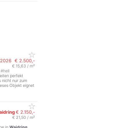
 2026
€ 2.500,-
€ 15,63 / m²
#
hell
iten perfekt
s nicht nur zum
ieses Objekt eignet
idring
€ 2.150,-
€ 21,50 / m²
he in
Waidring
,