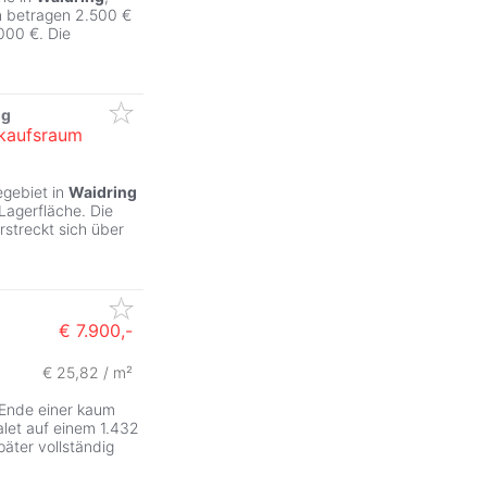
en betragen 2.500 €
.000 €. Die
ng
rkaufsraum
egebiet in
Waidring
Lagerfläche. Die
rstreckt sich über
€ 7.900,-
€ 25,82 / m²
 Ende einer kaum
alet auf einem 1.432
päter vollständig