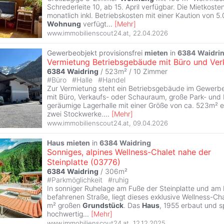
Schrederleite 10, ab 15. April verfügbar. Die Mietkost
monatlich inkl. Betriebskosten mit einer Kaution von 5
Wohnung
verfügt
...
[
Mehr
]
www.immobilienscout24.at
,
22.04.2026
Gewerbeobjekt provisionsfrei
mieten
in
6384
Waidri
Vermietung Betriebsgebäude mit Büro und Ve
6384
Waidring
/ 523m² /
10 Zimmer
#
Büro
#
Halle
#
Handel
Zur Vermietung steht ein Betriebsgebäude im Gewerb
mit Büro, Verkaufs- oder Schauraum, große Park- und 
geräumige Lagerhalle mit einer Größe von ca. 523m² e
zwei Stockwerke.
...
[
Mehr
]
www.immobilienscout24.at
,
09.04.2026
Haus
mieten
in
6384
Waidring
Sonniges, alpines Wellness-Chalet nahe der
Steinplatte (03776)
6384
Waidring
/ 306m²
#
Parkmöglichkeit
#
ruhig
In sonniger Ruhelage am Fuße der Steinplatte und am
befahrenen Straße, liegt dieses exklusive Wellness-Ch
m² großen
Grundstück
. Das
Haus
, 1955 erbaut und s
hochwertig
...
[
Mehr
]
www.immobilienscout24.at
,
12.12.2025