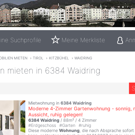
ine Suchprofile
Meine Merkliste
An
BILIEN MIETEN
›
TIROL
›
KITZBÜHEL
›
WAIDRING
n mieten in 6384 Waidring
S
Mietwohnung in
6384
Waidring
Moderne 4-Zimmer Gartenwohnung - sonnig, 
Aussicht, ruhig gelegen!
6384
Waidring
/ 88m² /
4 Zimmer
#
Erdgeschoss
#
Garten
#
ruhig
Diese moderne
Wohnung
, die nach Absprache sofor