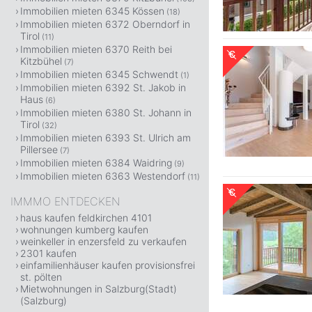
Immobilien mieten 6345 Kössen
(18)
Immobilien mieten 6372 Oberndorf in
Tirol
(11)
Immobilien mieten 6370 Reith bei
Kitzbühel
(7)
Immobilien mieten 6345 Schwendt
(1)
Immobilien mieten 6392 St. Jakob in
Haus
(6)
Immobilien mieten 6380 St. Johann in
Tirol
(32)
Immobilien mieten 6393 St. Ulrich am
Pillersee
(7)
Immobilien mieten 6384 Waidring
(9)
Immobilien mieten 6363 Westendorf
(11)
IMMMO ENTDECKEN
haus kaufen feldkirchen 4101
wohnungen kumberg kaufen
weinkeller in enzersfeld zu verkaufen
2301 kaufen
einfamilienhäuser kaufen provisionsfrei
st. pölten
Mietwohnungen in Salzburg(Stadt)
(Salzburg)