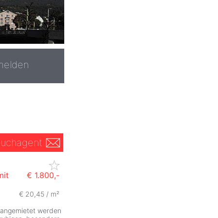
melden
uchagent
mit
€ 1.800,-
€ 20,45 / m²
t angemietet werden