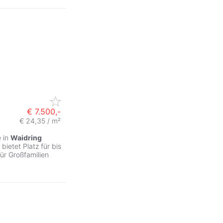
€ 7.500,-
€ 24,35 / m²
e in
Waidring
bietet Platz für bis
für Großfamilien