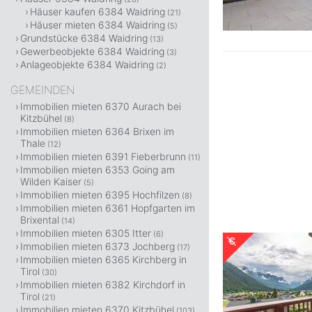
Häuser kaufen 6384 Waidring
(21)
Häuser mieten 6384 Waidring
(5)
Grundstücke 6384 Waidring
(13)
Gewerbeobjekte 6384 Waidring
(3)
Anlageobjekte 6384 Waidring
(2)
GEMEINDEN
Immobilien mieten 6370 Aurach bei
Kitzbühel
(8)
Immobilien mieten 6364 Brixen im
Thale
(12)
Immobilien mieten 6391 Fieberbrunn
(11)
Immobilien mieten 6353 Going am
Wilden Kaiser
(5)
Immobilien mieten 6395 Hochfilzen
(8)
Immobilien mieten 6361 Hopfgarten im
Brixental
(14)
Immobilien mieten 6305 Itter
(6)
Immobilien mieten 6373 Jochberg
(17)
Immobilien mieten 6365 Kirchberg in
Tirol
(30)
Immobilien mieten 6382 Kirchdorf in
Tirol
(21)
Immobilien mieten 6370 Kitzbühel
(103)