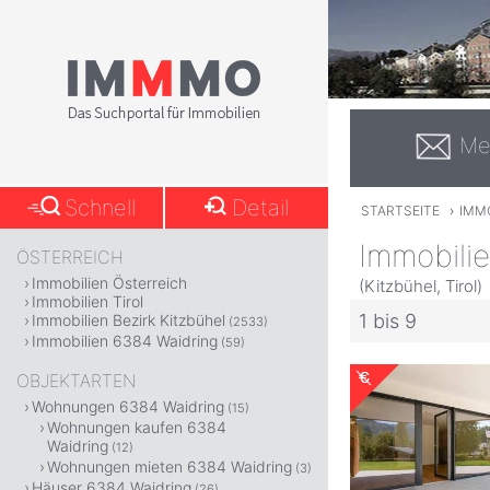
Me
Schnell
Detail
STARTSEITE
›
IMMO
Immobilie
ÖSTERREICH
Immobilien Österreich
(Kitzbühel, Tirol)
Immobilien Tirol
1 bis 9
Immobilien Bezirk Kitzbühel
(2533)
Immobilien 6384 Waidring
(59)
OBJEKTARTEN
Wohnungen 6384 Waidring
(15)
Wohnungen kaufen 6384
Waidring
(12)
Wohnungen mieten 6384 Waidring
(3)
Häuser 6384 Waidring
(26)