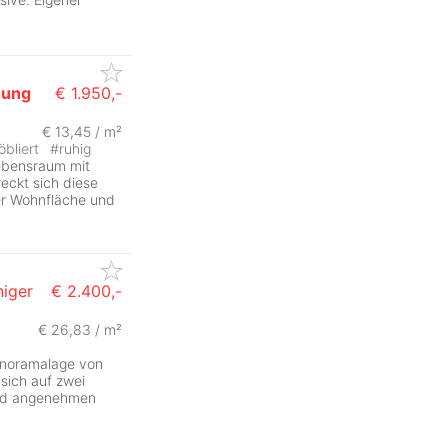
ung
€ 1.950,-
€ 13,45 / m²
öbliert
#
ruhig
ebensraum mit
eckt sich diese
er Wohnfläche und
niger
€ 2.400,-
€ 26,83 / m²
anoramalage von
sich auf zwei
und angenehmen