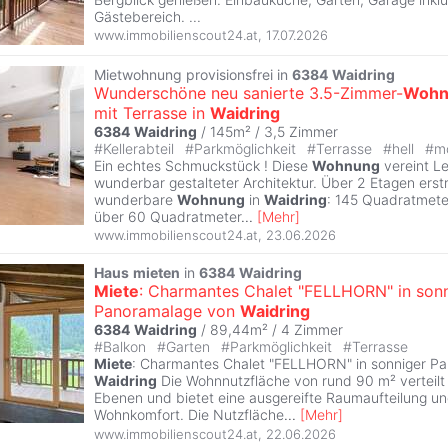
Gästebereich. ...
www.immobilienscout24.at
,
17.07.2026
Mietwohnung provisionsfrei in
6384
Waidring
Wunderschöne neu sanierte 3.5-Zimmer-
Wohn
mit Terrasse in
Waidring
6384
Waidring
/ 145m² /
3,5 Zimmer
#
Kellerabteil
#
Parkmöglichkeit
#
Terrasse
#
hell
#
m
Ein echtes Schmuckstück ! Diese
Wohnung
vereint L
wunderbar gestalteter Architektur. Über 2 Etagen erstr
wunderbare
Wohnung
in
Waidring
: 145 Quadratmet
über 60 Quadratmeter
...
[
Mehr
]
www.immobilienscout24.at
,
23.06.2026
Haus
mieten
in
6384
Waidring
Miete
: Charmantes Chalet "FELLHORN" in son
Panoramalage von
Waidring
6384
Waidring
/ 89,44m² /
4 Zimmer
#
Balkon
#
Garten
#
Parkmöglichkeit
#
Terrasse
Miete
: Charmantes Chalet "FELLHORN" in sonniger P
Waidring
Die Wohnnutzfläche von rund 90 m² verteilt 
Ebenen und bietet eine ausgereifte Raumaufteilung 
Wohnkomfort. Die Nutzfläche
...
[
Mehr
]
www.immobilienscout24.at
,
22.06.2026