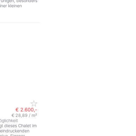
 ruhigen, besonders
ner kleinen
€ 2.600,-
€ 28,89 / m²
glichkeit
gt dieses Chalet im
beeindruckenden
sive. Eigener