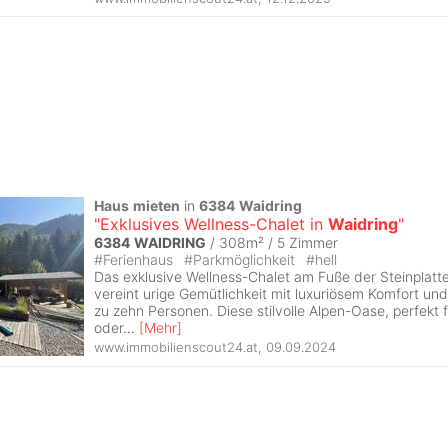
Haus
mieten
in
6384
Waidring
"Exklusives Wellness-Chalet in
Waidring
"
6384
WAIDRING
/ 308m² /
5 Zimmer
#
Ferienhaus
#
Parkmöglichkeit
#
hell
Das exklusive Wellness-Chalet am Fuße der Steinplatt
vereint urige Gemütlichkeit mit luxuriösem Komfort und 
zu zehn Personen. Diese stilvolle Alpen-Oase, perfekt 
oder
...
[
Mehr
]
www.immobilienscout24.at
,
09.09.2024