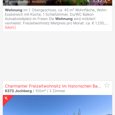
€ 1.375,-
#
Parkmöglichkeit
#
möbliert
Wohnung
Im 1. Obergeschoss, ca. 45 m² Wohnfläche, Wohn-
Essbereich mit Küche, 1 Schlafzimmer, Du/WC Balkon
Autoabstellplatz im Freien Die
Wohnung
wird möbliert
vermietet. Freizeitwohnsitz Mietpreis pro Monat: ca. € 1.250,
...
[
Mehr
]
Charmanter Freizeitwohnsitz im historischen Bauernhof (06189)
6373
Jochberg
/ 100m² /
3 Zimmer