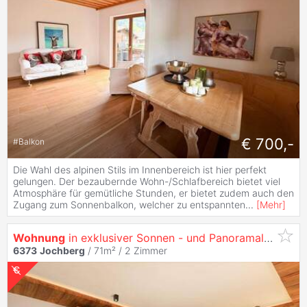
€ 700,-
#
Balkon
Die Wahl des alpinen Stils im Innenbereich ist hier perfekt
gelungen. Der bezaubernde Wohn-/Schlafbereich bietet viel
Atmosphäre für gemütliche Stunden, er bietet zudem auch den
Zugang zum Sonnenbalkon, welcher zu entspannten
...
[
Mehr
]
Wohnung
in exklusiver Sonnen - und Panoramalage
6373
Jochberg
/ 71m² /
2 Zimmer