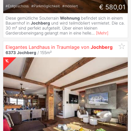
€ 580,01
#
Erdgeschoss
#
Parkmöglichkeit
#
möbliert
Diese gemütliche Souterrain
Wohnung
befindet sich in einem
Bauernhof in
Jochberg
und wird teilmöbliert vermietet. Die ca.
30 m² sind perfekt aufgeteilt. Über einen kleinen
Garderobeneingang gelangt man in eine helle
...
[
Mehr
]
Elegantes Landhaus in Traumlage von
Jochberg
6373
Jochberg
/ 155m²