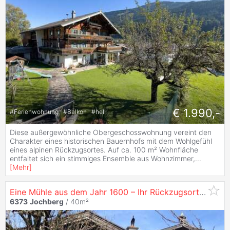
€ 1.990,-
#
Ferienwohnung
#
Balkon
#
hell
Diese außergewöhnliche Obergeschosswohnung vereint den
Charakter eines historischen Bauernhofs mit dem Wohlgefühl
eines alpinen Rückzugsortes. Auf ca. 100 m² Wohnfläche
entfaltet sich ein stimmiges Ensemble aus Wohnzimmer,
...
[
Mehr
]
Eine Mühle aus dem Jahr 1600 – Ihr Rückzugsort in den Alpen
6373
Jochberg
/ 40m²