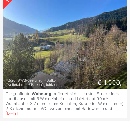
#
Büro
#
WG-geeignet
#
Balkon
€ 1.990,-
#
Kellerabteil
#
Parkmöglichkeit
Die gepflegte
Wohnung
befindet sich im ersten Stock eines
Landhauses mit 5 Wohneinheiten und bietet auf 90 m²
Wohnfläche: 3 Zimmer (zum Schlafen, Büro oder Wohnzimmer)
2 Badezimmer mit WC, wovon eines mit Badewanne und
...
[
Mehr
]