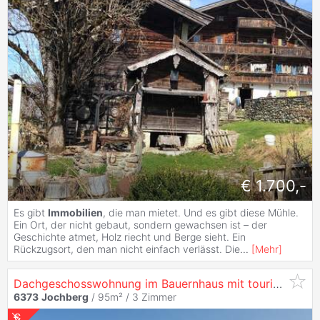
€ 1.700,-
Es gibt
Immobilien
, die man mietet. Und es gibt diese Mühle.
Ein Ort, der nicht gebaut, sondern gewachsen ist – der
Geschichte atmet, Holz riecht und Berge sieht. Ein
Rückzugsort, den man nicht einfach verlässt. Die
...
[
Mehr
]
Dachgeschosswohnung im Bauernhaus mit touristischer Widmung
6373
Jochberg
/ 95m² /
3 Zimmer