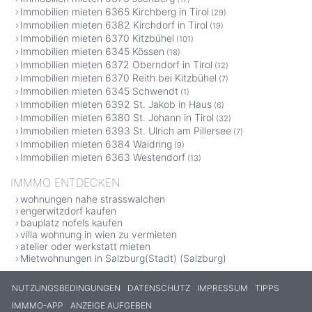
Immobilien mieten 6365 Kirchberg in Tirol
(29)
Immobilien mieten 6382 Kirchdorf in Tirol
(19)
Immobilien mieten 6370 Kitzbühel
(101)
Immobilien mieten 6345 Kössen
(18)
Immobilien mieten 6372 Oberndorf in Tirol
(12)
Immobilien mieten 6370 Reith bei Kitzbühel
(7)
Immobilien mieten 6345 Schwendt
(1)
Immobilien mieten 6392 St. Jakob in Haus
(6)
Immobilien mieten 6380 St. Johann in Tirol
(32)
Immobilien mieten 6393 St. Ulrich am Pillersee
(7)
Immobilien mieten 6384 Waidring
(9)
Immobilien mieten 6363 Westendorf
(13)
IMMMO ENTDECKEN
wohnungen nahe strasswalchen
engerwitzdorf kaufen
bauplatz nofels kaufen
villa wohnung in wien zu vermieten
atelier oder werkstatt mieten
Mietwohnungen in Salzburg(Stadt) (Salzburg)
NUTZUNGSBEDINGUNGEN
DATENSCHUTZ
IMPRESSUM
TIPPS
IMMMO-APP
ANZEIGE AUFGEBEN