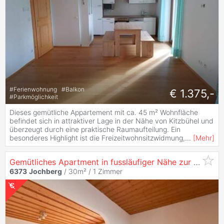
#
Ferienwohnung
#
Balkon
€ 1.375,-
#
Parkmöglichkeit
Dieses gemütliche Appartement mit ca. 45 m² Wohnfläche
befindet sich in attraktiver Lage in der Nähe von Kitzbühel und
überzeugt durch eine praktische Raumaufteilung. Ein
besonderes Highlight ist die Freizeitwohnsitzwidmung,
...
[
Mehr
]
Gemütliches Apartment in fussläufiger Nähe zur Wagstättbahn
6373
Jochberg
/ 30m² /
1 Zimmer