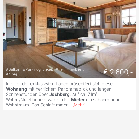
#
Balkon
#
Parkmöglichkeit
#
hell
#
möbliert
€ 2.600,-
#
ruhig
In einer der exklusivsten Lagen präsentiert sich diese
Wohnung
mit herrlichem Panoramablick und langen
Sonnenstunden über
Jochberg
. Auf ca. 71m²
Wohn-/Nutzfläche erwartet den
Mieter
ein schöner neuer
Wohntraum. Das Schlafzimmer
...
[
Mehr
]