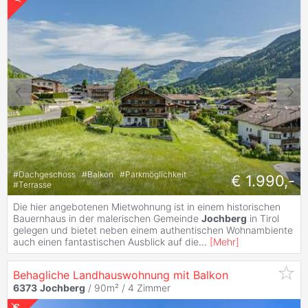
#
Dachgeschoss
#
Balkon
#
Parkmöglichkeit
€ 1.990,-
#
Terrasse
Die hier angebotenen Mietwohnung ist in einem historischen
Bauernhaus in der malerischen Gemeinde
Jochberg
in Tirol
gelegen und bietet neben einem authentischen Wohnambiente
auch einen fantastischen Ausblick auf die
...
[
Mehr
]
Behagliche Landhauswohnung mit Balkon
6373
Jochberg
/ 90m² /
4 Zimmer