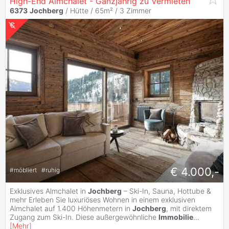
High-End Almchalet - Ganzjährig zu Vermieten
6373
Jochberg
/ Hütte / 65m² /
3 Zimmer
€ 4.000,-
#
möbliert
#
ruhig
Exklusives Almchalet in
Jochberg
– Ski-In, Sauna, Hottube &
mehr Erleben Sie luxuriöses Wohnen in einem exklusiven
Almchalet auf 1.400 Höhenmetern in
Jochberg
, mit direktem
Zugang zum Ski-In. Diese außergewöhnliche
Immobilie
...
[
Mehr
]