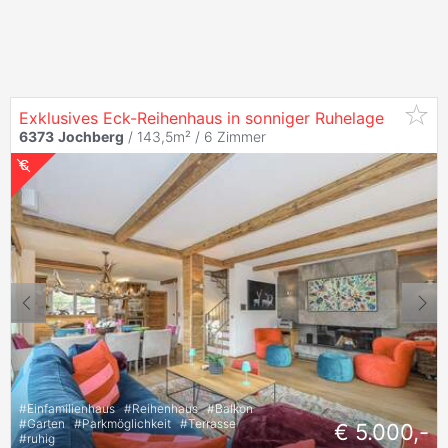
Exklusives Eck-Reihenhaus in sonniger Ruhelage
6373
Jochberg
/ 143,5m² /
6 Zimmer
#
Einfamilienhaus
#
Reihenhaus
#
Balkon
#
Garten
#
Parkmöglichkeit
#
Terrasse
€ 5.000,-
#
ruhig