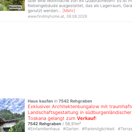
über eine Wohnfläche von 94 Quadratmetern. Es ist m
Nebengebäude ausgestattet, das als Lagerraum, Gara
genutzt werden
...
[
Mehr
]
www.findmyhome.at
,
08.08.2026
Haus
kaufen
in
7542
Rehgraben
Exklusiver Architektenbungalow mit traumhaft
Landschaftsgestaltung in südburgenländischer
Toskana gelangt zum
Verkauf
!
7542
Rehgraben
/ 58,91m²
#
Einfamilienhaus
#
Garten
#
Parkmöglichkeit
#
Terra