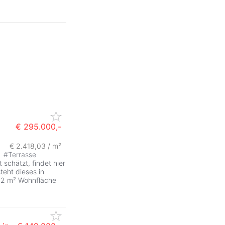
€ 295.000,-
€ 2.418,03 / m²
#
Terrasse
chätzt, findet hier
teht dieses in
122 m² Wohnfläche