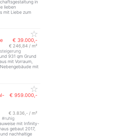
chaftsgestaltung in
ie lieben
s mit Liebe zum
de
€ 39.000,-
€ 246,84 / m²
steigerung
ZurÃ
 und 931 qm Grund
haus mit Vorraum,
- Nebengebäude mit
l-
€ 959.000,-
€ 3.836,- / m²
#
ruhig
uweise mit Infinity-
nhaus gebaut 2017,
 und nachhaltige