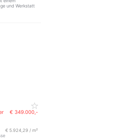
it einem
ge und Werkstatt
er
€ 349.000,-
€ 5.924,29 / m²
sse