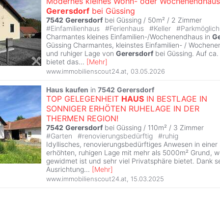
Modernes kleines Wohn- oder Wochenendhaus
Gerersdorf
bei Güssing
7542
Gerersdorf
bei Güssing / 50m² /
2 Zimmer
#
Einfamilienhaus
#
Ferienhaus
#
Keller
#
Parkmöglich
Charmantes kleines Einfamilien-/Wochenendhaus in
Ge
Güssing Charmantes, kleinstes Einfamilien- / Wochene
und ruhiger Lage von
Gerersdorf
bei Güssing. Auf ca
bietet das
...
[
Mehr
]
www.immobilienscout24.at
,
03.05.2026
Haus
kaufen
in
7542
Gerersdorf
TOP GELEGENHEIT
HAUS
IN BESTLAGE IN
SONNIGER ERHÖTEN RUHELAGE IN DER
THERMEN REGION!
7542
Gerersdorf
bei Güssing / 110m² /
3 Zimmer
#
Garten
#
renovierungsbedürftig
#
ruhig
Idyllisches, renovierungsbedürftiges Anwesen in einer
erhöhten, ruhigen Lage mit mehr als 5000m² Grund, w
gewidmet ist und sehr viel Privatsphäre bietet. Dank 
Ausrichtung
...
[
Mehr
]
www.immobilienscout24.at
,
15.03.2025