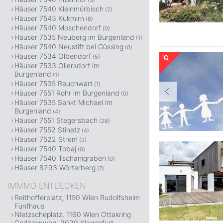
(3)
Häuser 7540 Kleinmürbisch
(2)
Häuser 7543 Kukmirn
(8)
Häuser 7540 Moschendorf
(0)
Häuser 7535 Neuberg im Burgenland
(1)
Häuser 7540 Neustift bei Güssing
(0)
Häuser 7534 Olbendorf
(5)
Häuser 7533 Ollersdorf im
Burgenland
(1)
Häuser 7535 Rauchwart
(1)
Häuser 7551 Rohr im Burgenland
(0)
Häuser 7535 Sankt Michael im
Burgenland
(4)
Häuser 7551 Stegersbach
(28)
Häuser 7552 Stinatz
(4)
Häuser 7522 Strem
(9)
Häuser 7540 Tobaj
(0)
Häuser 7540 Tschanigraben
(0)
Häuser 8293 Wörterberg
(7)
IMMMO ENTDECKEN
Reithofferplatz, 1150 Wien Rudolfsheim
Fünfhaus
Nietzscheplatz, 1160 Wien Ottakring
Gerlitzenweg, 9020 Klagenfurt