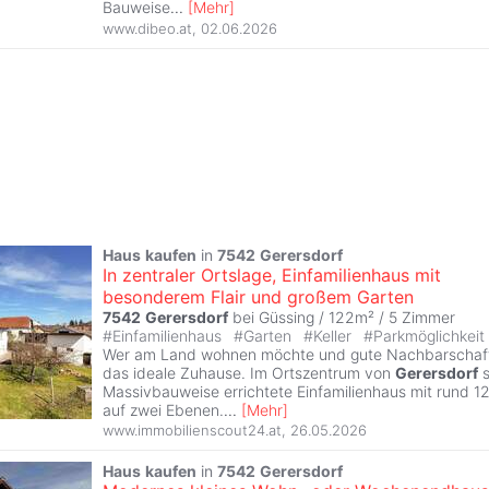
Bauweise
...
[
Mehr
]
www.dibeo.at
,
02.06.2026
Haus
kaufen
in
7542
Gerersdorf
In zentraler Ortslage, Einfamilienhaus mit
besonderem Flair und großem Garten
7542
Gerersdorf
bei Güssing / 122m² /
5 Zimmer
#
Einfamilienhaus
#
Garten
#
Keller
#
Parkmöglichkeit
Wer am Land wohnen möchte und gute Nachbarschaft s
das ideale Zuhause. Im Ortszentrum von
Gerersdorf
s
Massivbauweise errichtete Einfamilienhaus mit rund 
auf zwei Ebenen.
...
[
Mehr
]
www.immobilienscout24.at
,
26.05.2026
Haus
kaufen
in
7542
Gerersdorf