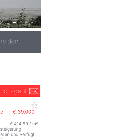
melden
uchagent
de
€ 39.000,-
€ 414,89 / m²
steigerung
eller, und verfügt