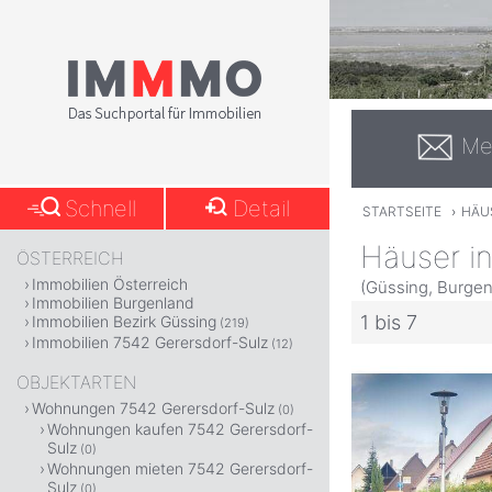
Me
Schnell
Detail
STARTSEITE
›
HÄU
Häuser i
ÖSTERREICH
Immobilien Österreich
(Güssing, Burgen
Immobilien Burgenland
1 bis 7
Immobilien Bezirk Güssing
(219)
Immobilien 7542 Gerersdorf-Sulz
(12)
OBJEKTARTEN
Wohnungen 7542 Gerersdorf-Sulz
(0)
Wohnungen kaufen 7542 Gerersdorf-
Sulz
(0)
Wohnungen mieten 7542 Gerersdorf-
Sulz
(0)