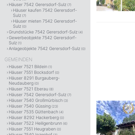
Häuser 7542 Gerersdorf-Sulz
(7)
Häuser kaufen 7542 Gerersdorf-
Sulz
(7)
Häuser mieten 7542 Gerersdorf-
Sulz
(0)
Grundstücke 7542 Gerersdorf-Sulz
(4)
Gewerbeobjekte 7542 Gerersdorf-
Sulz
(1)
Anlageobjekte 7542 Gerersdorf-Sulz
(0)
GEMEINDEN
Häuser 7521 Bildein
(1)
Häuser 7551 Bocksdorf
(0)
Häuser 8291 Burgauberg-
Neudauberg
(0)
Häuser 7521 Eberau
(8)
Häuser 7542 Gerersdorf-Sulz
(7)
Häuser 7540 Großmürbisch
(3)
Häuser 7540 Güssing
(23)
Häuser 7535 Güttenbach
(4)
Häuser 8292 Hackerberg
(0)
Häuser 7522 Heiligenbrunn
(6)
Häuser 7551 Heugraben
(0)
Häuser 7540 Inzenhof