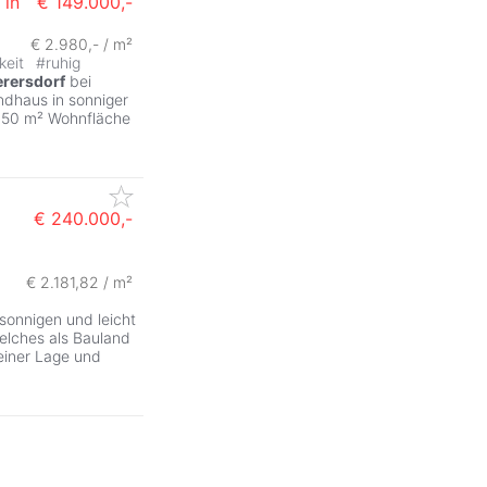
 in
€ 149.000,-
€ 2.980,- / m²
keit
#
ruhig
rersdorf
bei
ndhaus in sonniger
. 50 m² Wohnfläche
€ 240.000,-
€ 2.181,82 / m²
 sonnigen und leicht
elches als Bauland
seiner Lage und