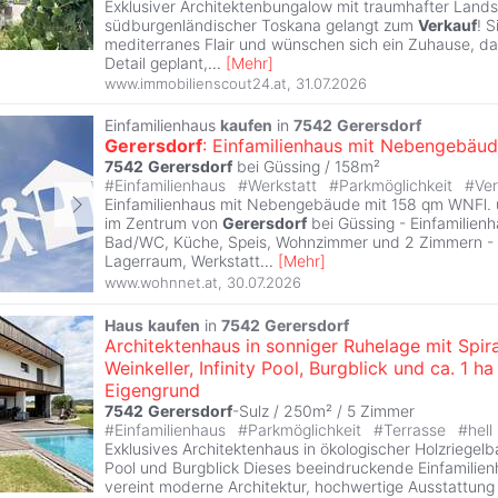
Exklusiver Architektenbungalow mit traumhafter Lands
südburgenländischer Toskana gelangt zum
Verkauf
! S
mediterranes Flair und wünschen sich ein Zuhause, da
Detail geplant,
...
[
Mehr
]
www.immobilienscout24.at
,
31.07.2026
Einfamilienhaus
kaufen
in
7542
Gerersdorf
Gerersdorf
: Einfamilienhaus mit Nebengebäu
7542
Gerersdorf
bei Güssing / 158m²
#
Einfamilienhaus
#
Werkstatt
#
Parkmöglichkeit
#
Ver
Einfamilienhaus mit Nebengebäude mit 158 qm WNFl.
im Zentrum von
Gerersdorf
bei Güssing - Einfamilien
Bad/WC, Küche, Speis, Wohnzimmer und 2 Zimmern 
Lagerraum, Werkstatt
...
[
Mehr
]
www.wohnnet.at
,
30.07.2026
Haus
kaufen
in
7542
Gerersdorf
Architektenhaus in sonniger Ruhelage mit Spira
Weinkeller, Infinity Pool, Burgblick und ca. 1 ha
Eigengrund
7542
Gerersdorf
-Sulz / 250m² /
5 Zimmer
#
Einfamilienhaus
#
Parkmöglichkeit
#
Terrasse
#
hell
Exklusives Architektenhaus in ökologischer Holzriegelba
Pool und Burgblick Dieses beeindruckende Einfamilie
vereint moderne Architektur, hochwertige Ausstattung