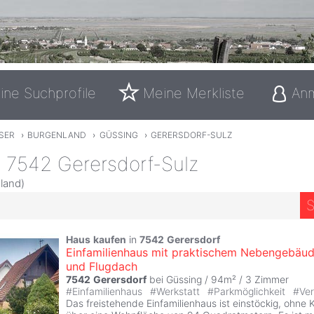
ine Suchprofile
Meine Merkliste
An
SER
›
BURGENLAND
›
GÜSSING
›
GERERSDORF-SULZ
n 7542 Gerersdorf-Sulz
land)
S
Haus
kaufen
in
7542
Gerersdorf
Einfamilienhaus mit praktischem Nebengebäu
und Flugdach
7542
Gerersdorf
bei Güssing / 94m² /
3 Zimmer
#
Einfamilienhaus
#
Werkstatt
#
Parkmöglichkeit
#
Ver
Das freistehende Einfamilienhaus ist einstöckig, ohne K