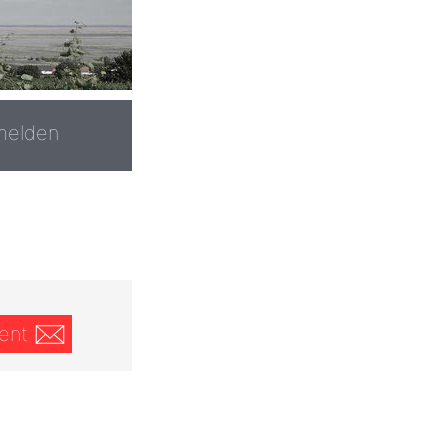
melden
ent