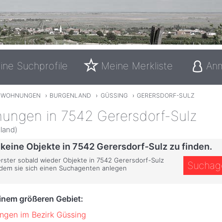
ine Suchprofile
Meine Merkliste
An
TWOHNUNGEN
›
BURGENLAND
›
GÜSSING
›
GERERSDORF-SULZ
ungen in 7542 Gerersdorf-Sulz
land)
 keine Objekte in 7542 Gerersdorf-Sulz zu finden.
 erster sobald wieder Objekte in 7542 Gerersdorf-Sulz
Suchag
ndem sie sich einen Suchagenten anlegen
einem größeren Gebiet:
gen im Bezirk Güssing