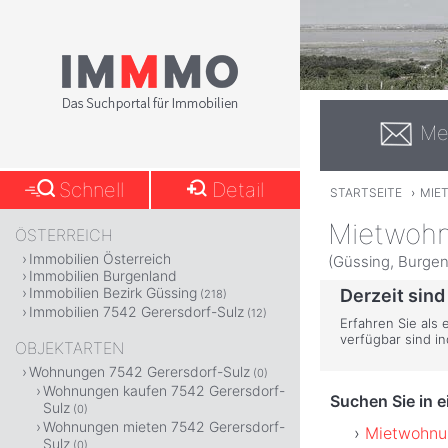
Me
Schnell
Detail
STARTSEITE
›
MIE
Mietwohn
ÖSTERREICH
Immobilien Österreich
(Güssing, Burgen
Immobilien Burgenland
Immobilien Bezirk Güssing
Derzeit sind
(218)
Immobilien 7542 Gerersdorf-Sulz
(12)
Erfahren Sie als
verfügbar sind i
OBJEKTARTEN
Wohnungen 7542 Gerersdorf-Sulz
(0)
Wohnungen kaufen 7542 Gerersdorf-
Suchen Sie in 
Sulz
(0)
Wohnungen mieten 7542 Gerersdorf-
Mietwohnun
Sulz
(0)