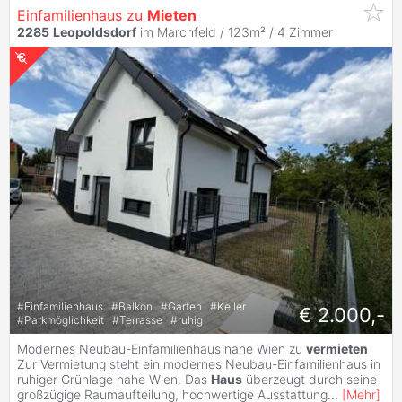
Einfamilienhaus zu
Mieten
2285
Leopoldsdorf
im Marchfeld / 123m² /
4 Zimmer
#
Einfamilienhaus
#
Balkon
#
Garten
#
Keller
€ 2.000,-
#
Parkmöglichkeit
#
Terrasse
#
ruhig
Modernes Neubau-Einfamilienhaus nahe Wien zu
vermieten
Zur Vermietung steht ein modernes Neubau-Einfamilienhaus in
ruhiger Grünlage nahe Wien. Das
Haus
überzeugt durch seine
großzügige Raumaufteilung, hochwertige Ausstattung
...
[
Mehr
]