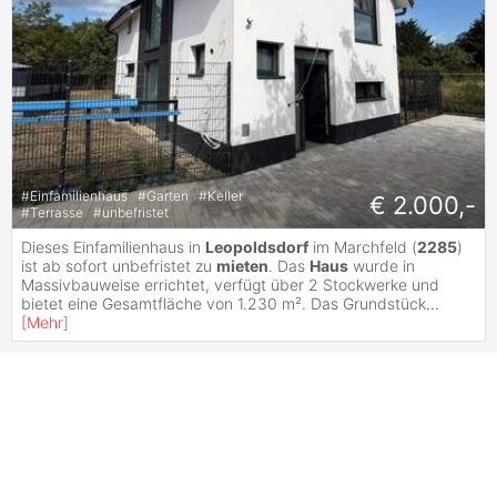
#
Einfamilienhaus
#
Garten
#
Keller
€ 2.000,-
#
Terrasse
#
unbefristet
Dieses Einfamilienhaus in
Leopoldsdorf
im Marchfeld (
2285
)
ist ab sofort unbefristet zu
mieten
. Das
Haus
wurde in
Massivbauweise errichtet, verfügt über 2 Stockwerke und
bietet eine Gesamtfläche von 1.230 m². Das Grundstück
...
[
Mehr
]