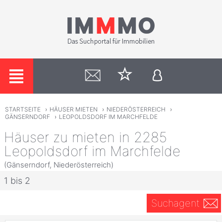
STARTSEITE
›
HÄUSER MIETEN
›
NIEDERÖSTERREICH
›
GÄNSERNDORF
›
LEOPOLDSDORF IM MARCHFELDE
Häuser zu mieten in 2285
Leopoldsdorf im Marchfelde
(Gänserndorf, Niederösterreich)
1 bis 2
Suchagent