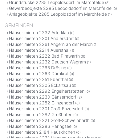
Grundstücke 2285 Leopoldsdorf im Marchfelde
(8)
Gewerbeobjekte 2285 Leopoldsdorf im Marchfelde
(0)
Anlageobjekte 2285 Leopoldsdorf im Marchfelde
(1)
GEMEINDEN
Häuser mieten 2232 Aderklaa
(0)
Häuser mieten 2301 Andlersdorf
(0)
Häuser mieten 2261 Angern an der March
(1)
Häuser mieten 2214 Auersthal
(1)
Häuser mieten 2222 Bad Pirawarth
(0)
Häuser mieten 2232 Deutsch-Wagram
(1)
Häuser mieten 2265 Drösing
(0)
Häuser mieten 2263 Dürnkrut
(0)
Häuser mieten 2251 Ebenthal
(0)
Häuser mieten 2305 Eckartsau
(0)
Häuser mieten 2292 Engelhartstetten
(0)
Häuser mieten 2230 Gänserndorf
(2)
Häuser mieten 2282 Glinzendorf
(0)
Häuser mieten 2301 Groß-Enzersdorf
(0)
Häuser mieten 2282 Großhofen
(0)
Häuser mieten 2221 Groß-Schweinbarth
(0)
Häuser mieten 2286 Haringsee
(0)
Häuser mieten 2184 Hauskirchen
(0)
Häuser mieten 2273 Hohenau an der March