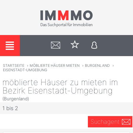
STARTSEITE
›
MÖBLIERTE HÄUSER MIETEN
›
BURGENLAND
›
EISENSTADT-UMGEBUNG
möblierte Häuser zu mieten im
Bezirk Eisenstadt-Umgebung
(Burgenland)
1 bis 2
Suchagent