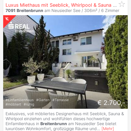
Luxus Miethaus mit Seeblick, Whirlpool & Sauna | voll möbliert | Nähe Wien
7091
Breitenbrunn
am Neusiedler See / 306m² /
6 Zimmer
#
Einfamilienhaus
#
Garten
#
Terrasse
€ 2.700,-
#
möbliert
#
ruhig
Exklusives, voll möbliertes Designerhaus mit Seeblick, Sauna &
Whirlpool einziehen und wohlfühlen dieses hochwertige
Einfamilienhaus in
Breitenbrunn
am Neusiedler See bietet
luxuriösen Wohnkomfort, großzügige Räume und
...
[
Mehr
]