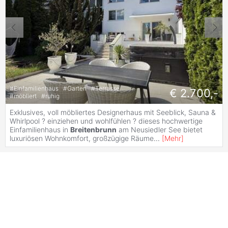
#
Einfamilienhaus
#
Garten
#
Terrasse
€ 2.700,-
#
möbliert
#
ruhig
Exklusives, voll möbliertes Designerhaus mit Seeblick, Sauna &
Whirlpool ? einziehen und wohlfühlen ? dieses hochwertige
Einfamilienhaus in
Breitenbrunn
am Neusiedler See bietet
luxuriösen Wohnkomfort, großzügige Räume
...
[
Mehr
]