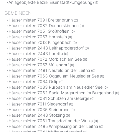
Anlageobjekte Bezirk Eisenstadt-Umgebung
(11)
GEMEINDEN
Häuser mieten 7091 Breitenbrunn
(2)
Häuser mieten 7082 Donnerskirchen
(0)
Häuser mieten 7051 Großhöflein
(0)
Häuser mieten 7053 Hornstein
(0)
Häuser mieten 7013 Klingenbach
(0)
Häuser mieten 2443 Leithaprodersdorf
(0)
Häuser mieten 2443 Loretto
(0)
Häuser mieten 7072 Mörbisch am See
(0)
Häuser mieten 7052 Müllendorf
(0)
Häuser mieten 2491 Neufeld an der Leitha
(0)
Häuser mieten 7063 Oggau am Neusiedler See
(0)
Häuser mieten 7064 Oslip
(0)
Häuser mieten 7083 Purbach am Neusiedler See
(0)
Häuser mieten 7062 Sankt Margarethen im Burgenland
(0)
Häuser mieten 7081 Schützen am Gebirge
(0)
Häuser mieten 7011 Siegendorf
(0)
Häuser mieten 7035 Steinbrunn
(0)
Häuser mieten 2443 Stotzing
(0)
Häuser mieten 7061 Trausdorf an der Wulka
(0)
Häuser mieten 2485 Wimpassing an der Leitha
(0)
Häuser mieten 7041 Wulkaprodersdorf