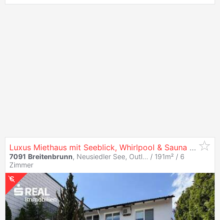
Luxus Miethaus mit Seeblick, Whirlpool & Sauna | voll möbliert | Nähe Wien
7091
Breitenbrunn
, Neusiedler See, Outl... / 191m² /
6
Zimmer