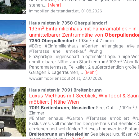
stehen
...
[
Mehr
]
immobilien.derstandard.at
,
01.08.2026
Haus
mieten
in
7350
Oberpullendorf
193m² Einfamilienhaus mit Panoramablick - in
unmittelbarer Zentrumnähe von
Oberpullendo
7350
Oberpullendorf
/ 193m² /
4 Zimmer
#
Büro
#
Einfamilienhaus
#
Garten
#
Hanglage
#
Kell
#
Terrasse
#
hell
#
mietkauf
#
ruhig
Einzigartige Liegenschaft in optimaler Lage: ruhige Wo
unmittelbarer Nähe zum Stadtzentrum! 193m² Wohnfl
Panoramaterrasse, Teilkeller, 2 außerordentlich groß
Garagen & Lagerräumen,
...
[
Mehr
]
www.immobilienscout24.at
,
27.07.2026
Haus
mieten
in
7091
Breitenbrunn
Luxus Miethaus mit Seeblick, Whirlpool & Sauna
möbliert | Nähe Wien
7091
Breitenbrunn
,
Neusiedler
See, Outl... / 191m² /
Zimmer
#
Einfamilienhaus
#
Garten
#
Terrasse
#
möbliert
#
r
Exklusives, voll möbliertes Designerhaus mit Seeblick,
einziehen und wohlfühlen ? dieses hochwertige Einfami
Breitenbrunn
am
Neusiedler
See bietet luxuriösen W