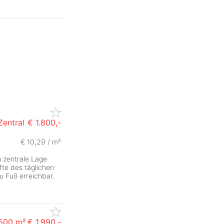
Zentral
€ 1.800,-
€ 10,29 / m²
ZurÃ
n zentrale Lage
fte des täglichen
u Fuß erreichbar.
.500 m²
€ 1.990,-