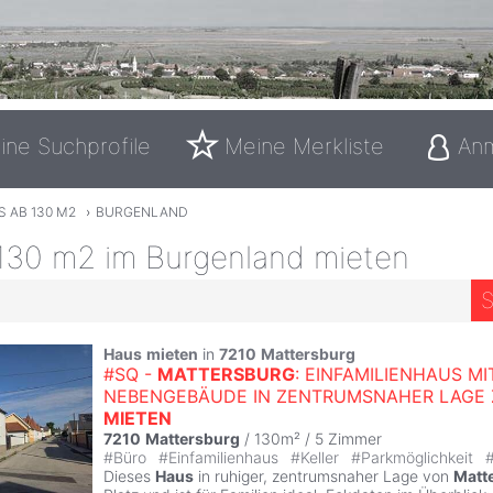
ine Suchprofile
Meine Merkliste
An
 AB 130 M2
›
BURGENLAND
130 m2 im Burgenland mieten
S
6
Haus
mieten
in
7210
Mattersburg
#SQ -
MATTERSBURG
: EINFAMILIENHAUS MI
NEBENGEBÄUDE IN ZENTRUMSNAHER LAGE 
MIETEN
7210
Mattersburg
/ 130m² /
5 Zimmer
#
Büro
#
Einfamilienhaus
#
Keller
#
Parkmöglichkeit
Dieses
Haus
in ruhiger, zentrumsnaher Lage von
Matt