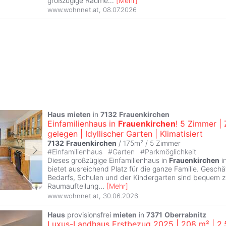
großzügige Räume
...
[
Mehr
]
www.wohnnet.at
,
08.07.2026
Haus
mieten
in
7132
Frauenkirchen
Einfamilienhaus in
Frauenkirchen
! 5 Zimmer | 
gelegen | Idyllischer Garten | Klimatisiert
7132
Frauenkirchen
/ 175m² /
5 Zimmer
#
Einfamilienhaus
#
Garten
#
Parkmöglichkeit
Dieses großzügige Einfamilienhaus in
Frauenkirchen
i
bietet ausreichend Platz für die ganze Familie. Geschä
Bedarfs, Schulen und der Kindergarten sind bequem z
Raumaufteilung
...
[
Mehr
]
www.wohnnet.at
,
30.06.2026
Haus
provisionsfrei
mieten
in
7371
Oberrabnitz
Luxus-Landhaus Erstbezug 2025 | 208 m² | 2