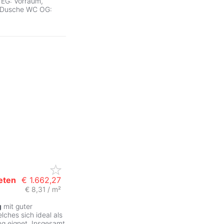
: EG: Vorraum,
 Dusche WC OG:
eten
€ 1.662,27
€ 8,31 / m²
ZurÃ
g
mit guter
lches sich ideal als
ng eignet. Insgesamt