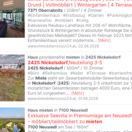
Grund | Vollmöbliert | Wintergarten | 4 Terras
7371
Oberrabnitz
/ 208m² /
4 Zimmer
#
Einfamilienhaus
#
Erstbezug
#
Garten
#
Parkmöglic
#
barrierefrei
#
möbliert
#
ruhig
Exklusives Neubau-Landhaus mit 208 m² Wohnfläche,
Grundstück & Wintergarten in absoluter Ruhelage Sie 
gewöhnliches Mietobjekt? Dieses im Februar 2025 ferti
Einfamilienhaus vereint modernste
...
[
Mehr
]
www.immobilienscout24.at
,
02.06.2026
Haus
provisionsfrei
mieten
in
2425
Nickelsdorf
2425
Nickelsdorf
,Neuteilung 3-5
2425
Nickelsdorf
/ 500m² /
10 Zimmer
#
Büro
#
Reihenhaus
#
Keller
#
Terrasse
#
barrierefr
Zur
Miete
steht ein Gewerbeimmobilie-Gewerbehaus 
in
Nickelsdorf
(
2425
) Neuteilung 3-5 unbefristet zur 
monatlichen Gesamtkosten betragen 4000 Euro, eine
Euro ist vorgesehen.
...
[
Mehr
]
www.immobilienscout24.at
,
01.06.2026
Haus
mieten
in
7100
Neusiedl
Exklusive Seevilla in Premiumlage am Neusied
– möbliert/teilmöbliert zu
mieten
7100
Neusiedl
am See / 180m²
#
Villa
#
Garten
#
Parkmöglichkeit
#
Seezugang
#
Te