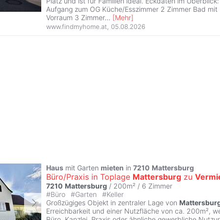
Platz und ist für Familien ideal. Eckdaten im Überblick
Aufgang zum OG Küche/Esszimmer 2 Zimmer Bad mit
Vorraum 3 Zimmer
...
[
Mehr
]
www.findmyhome.at
,
05.08.2026
Haus
mit Garten
mieten
in
7210
Mattersburg
Büro/Praxis in Toplage
Mattersburg
zu
Vermi
7210
Mattersburg
/ 200m² /
6 Zimmer
#
Büro
#
Garten
#
Keller
Großzügiges Objekt in zentraler Lage von
Mattersbur
Erreichbarkeit und einer Nutzfläche von ca. 200m², we
Büro, Kanzlei, Praxis oder ähnliche gewerbliche Nutzu