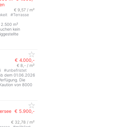
sen
€ 9,57 / m²
hkeit
#
Terrasse
 2.500 m²
suchen kein
ggestellte
€ 4.000,-
€ 8,- / m²
ei
#
unbefristet
ab dem 01.06.2026
Verfügung. Die
 Kaution von 8000
lersee
€ 5.900,-
€ 32,78 / m²
rrasse
#
möbliert