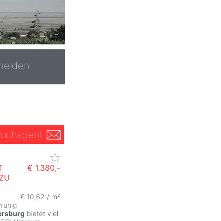
melden
uchagent
T
€ 1.380,-
ZU
€ 10,62 / m²
#
ruhig
ersburg
bietet viel