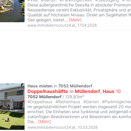
Diese außergewöhnliche Seevilla in absoluter Premiu
Neusiedlersee vereint Exklusivität, Privatsphäre und a
Qualität auf höchstem Niveau. Direkt am Segelhafen 
See gelegen, bietet
...
[
Mehr
]
www.immobilienscout24.at
,
17.04.2026
Haus
mieten
in
7052
Müllendorf
Doppelhaushälfte
in
Müllendorf
,
Haus
10
7052
Müllendorf
/ 139,83m²
#
Doppelhaus
#
Reihenhaus
#
Garten
#
Parkmöglichk
Im gegenständlichen Projekt werden insgesamt 20 m
errichtet. Die Einheiten sind funktional und zeitgemäß 
zukünftigen Bewohnerinnen und Bewohnern ein komfo
Die
...
[
Mehr
]
www.immobilienscout24.at
,
10.03.2026