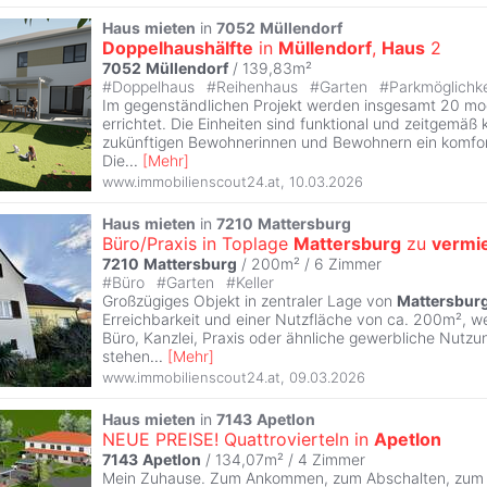
Haus
mieten
in
7052
Müllendorf
Doppelhaushälfte
in
Müllendorf
,
Haus
2
7052
Müllendorf
/ 139,83m²
#
Doppelhaus
#
Reihenhaus
#
Garten
#
Parkmöglichk
Im gegenständlichen Projekt werden insgesamt 20 m
errichtet. Die Einheiten sind funktional und zeitgemäß 
zukünftigen Bewohnerinnen und Bewohnern ein komfo
Die
...
[
Mehr
]
www.immobilienscout24.at
,
10.03.2026
Haus
mieten
in
7210
Mattersburg
Büro/Praxis in Toplage
Mattersburg
zu
vermi
7210
Mattersburg
/ 200m² /
6 Zimmer
#
Büro
#
Garten
#
Keller
Großzügiges Objekt in zentraler Lage von
Mattersbur
Erreichbarkeit und einer Nutzfläche von ca. 200m², we
Büro, Kanzlei, Praxis oder ähnliche gewerbliche Nutzu
stehen
...
[
Mehr
]
www.immobilienscout24.at
,
09.03.2026
Haus
mieten
in
7143
Apetlon
NEUE PREISE! Quattrovierteln in
Apetlon
7143
Apetlon
/ 134,07m² /
4 Zimmer
Mein Zuhause. Zum Ankommen, zum Abschalten, zum 