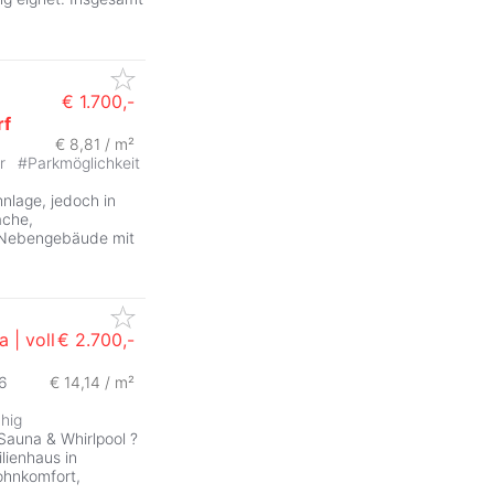
€ 1.700,-
rf
€ 8,81 / m²
er
#
Parkmöglichkeit
hnlage, jedoch in
äche,
e Nebengebäude mit
 | voll
€ 2.700,-
6
€ 14,14 / m²
ZurÃ
uhig
 Sauna & Whirlpool ?
lienhaus in
ohnkomfort,