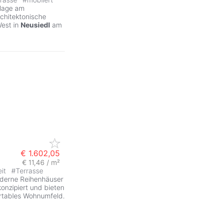
mlage am
rchitektonische
West in
Neusiedl
am
€ 1.602,05
€ 11,46 / m²
eit
#
Terrasse
oderne Reihenhäuser
konzipiert und bieten
rtables Wohnumfeld.