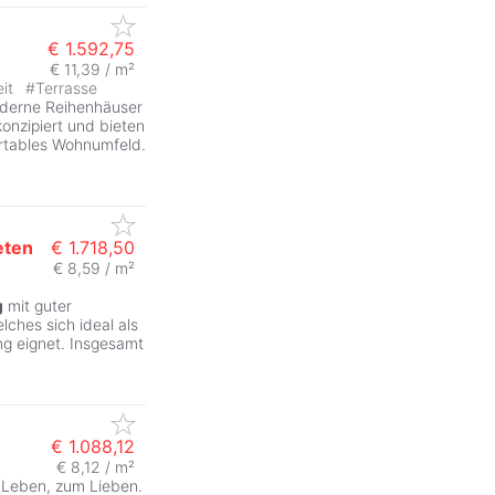
€ 1.592,75
€ 11,39 / m²
eit
#
Terrasse
oderne Reihenhäuser
konzipiert und bieten
rtables Wohnumfeld.
eten
€ 1.718,50
€ 8,59 / m²
g
mit guter
lches sich ideal als
ng eignet. Insgesamt
€ 1.088,12
€ 8,12 / m²
Leben, zum Lieben.