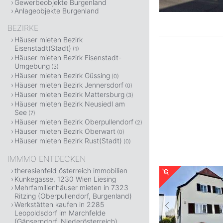
Gewerbeobjekte Burgenland
Anlageobjekte Burgenland
BEZIRKE
Häuser mieten Bezirk
Eisenstadt(Stadt)
(1)
Häuser mieten Bezirk Eisenstadt-
Umgebung
(3)
Häuser mieten Bezirk Güssing
(0)
Häuser mieten Bezirk Jennersdorf
(0)
Häuser mieten Bezirk Mattersburg
(3)
Häuser mieten Bezirk Neusiedl am
See
(7)
Häuser mieten Bezirk Oberpullendorf
(2)
Häuser mieten Bezirk Oberwart
(0)
Häuser mieten Bezirk Rust(Stadt)
(0)
IMMMO ENTDECKEN
theresienfeld österreich immobilien
Kunkegasse, 1230 Wien Liesing
Mehrfamilienhäuser mieten in 7323
Ritzing (Oberpullendorf, Burgenland)
Werkstätten kaufen in 2285
Leopoldsdorf im Marchfelde
(Gänserndorf, Niederösterreich)