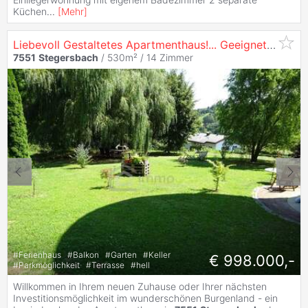
Küchen
...
[
Mehr
]
Liebevoll Gestaltetes Apartmenthaus!... Geeignet Für Altenresidenz, Betreutes Wohnen, Hotel, Pension...
7551
Stegersbach
/ 530m² /
14 Zimmer
#
Ferienhaus
#
Balkon
#
Garten
#
Keller
€ 998.000,-
#
Parkmöglichkeit
#
Terrasse
#
hell
Willkommen in Ihrem neuen Zuhause oder Ihrer nächsten
Investitionsmöglichkeit im wunderschönen Burgenland - ein