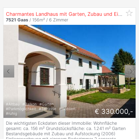
Charmantes Landhaus mit Garten, Zubau und Einliegerwohnung im Südburgenland
7521
Gaas
/ 156m² /
6 Zimmer
#
Altbau
#
Balkon
#
Garten
#
Parkmöglichkeit
#
Terrasse
#
möbliert
€ 330.000,-
#
ruhig
Die wichtigsten Eckdaten dieser Immobilie: Wohnfläche
gesamt: ca. 156 m² Grundstücksfläche: ca. 1.241 m² Garten
Bestandsgebäude mit Zubau und Aufstockung (2006)
Einliegerwohnung mit eigenem Badezimmer 2 separate