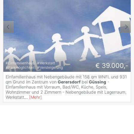
#
Einfamilienhaus
#
Werkstatt
€ 39.000,-
#
Parkmöglichkeit
#
Versteigerung
Einfamilienhaus mit Nebengebäude mit 158 qm WNFl. und 931
qm Grund im Zentrum von
Gerersdorf
bei
Güssing
-
Einfamilienhaus mit Vorraum, Bad/WC, Küche, Speis,
Wohnzimmer und 2 Zimmern - Nebengebäude mit Lagerraum,
Werkstatt
...
[
Mehr
]