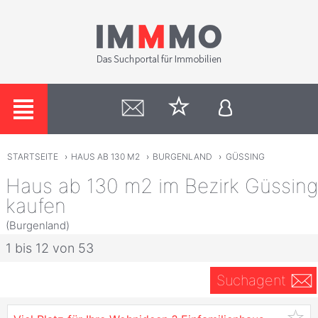
STARTSEITE
›
HAUS AB 130 M2
›
BURGENLAND
›
GÜSSING
Haus ab 130 m2 im Bezirk Güssing
kaufen
(Burgenland)
1 bis 12 von 53
Suchagent