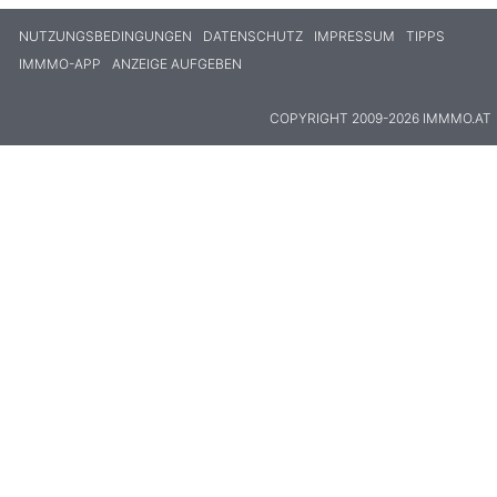
NUTZUNGSBEDINGUNGEN
DATENSCHUTZ
IMPRESSUM
TIPPS
IMMMO-APP
ANZEIGE AUFGEBEN
COPYRIGHT 2009-2026 IMMMO.AT