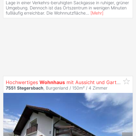
Lage in einer Verkehrs-beruhigten Sackgasse in ruhiger, grüner
Umgebung. Dennoch ist das Ortszentrum in wenigen Minuten
fußläufig erreichbar. Die Wohnnutzfläche
...
[
Mehr
]
Hochwertiges
Wohnhaus
mit Aussicht und Garten! Ruhelage!
7551
Stegersbach
, Burgenland / 150m² /
4 Zimmer