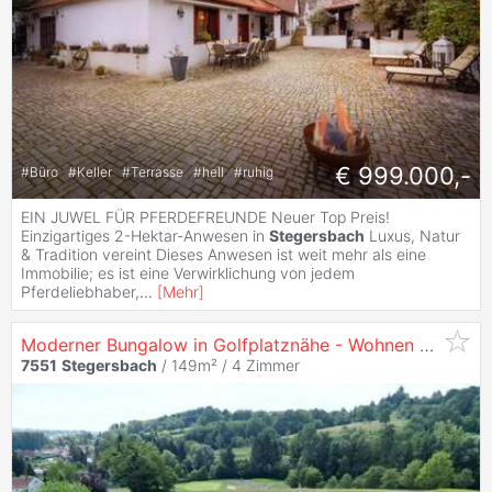
€ 999.000,-
#
Büro
#
Keller
#
Terrasse
#
hell
#
ruhig
EIN JUWEL FÜR PFERDEFREUNDE Neuer Top Preis!
Einzigartiges 2-Hektar-Anwesen in
Stegersbach
Luxus, Natur
& Tradition vereint Dieses Anwesen ist weit mehr als eine
Immobilie; es ist eine Verwirklichung von jedem
Pferdeliebhaber,
...
[
Mehr
]
Moderner Bungalow in Golfplatznähe - Wohnen mit Komfort in
7551
Stegersbach
/ 149m² /
4 Zimmer