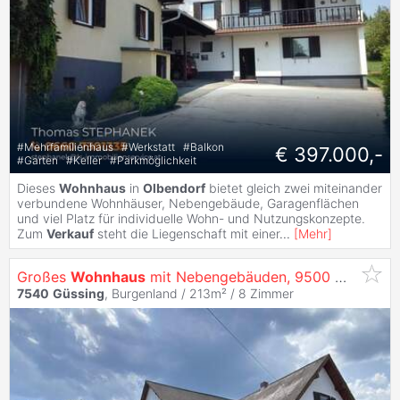
#
Mehrfamilienhaus
#
Werkstatt
#
Balkon
€ 397.000,-
#
Garten
#
Keller
#
Parkmöglichkeit
Dieses
Wohnhaus
in
Olbendorf
bietet gleich zwei miteinander
verbundene Wohnhäuser, Nebengebäude, Garagenflächen
und viel Platz für individuelle Wohn- und Nutzungskonzepte.
Zum
Verkauf
steht die Liegenschaft mit einer
...
[
Mehr
]
Großes
Wohnhaus
mit Nebengebäuden, 9500 m² Garten und Wald!
7540
Güssing
, Burgenland / 213m² /
8 Zimmer