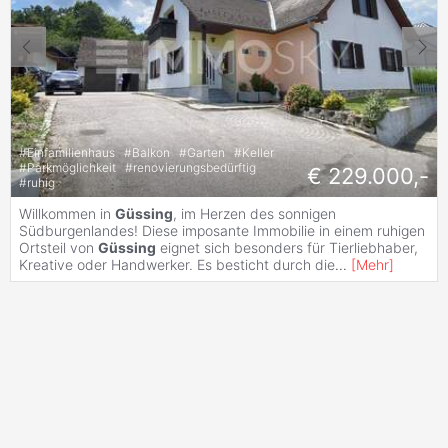
#
Einfamilienhaus
#
Balkon
#
Garten
#
Keller
#
Parkmöglichkeit
#
renovierungsbedürftig
€ 229.000,-
#
ruhig
Willkommen in
Güssing
, im Herzen des sonnigen
Südburgenlandes! Diese imposante Immobilie in einem ruhigen
Ortsteil von
Güssing
eignet sich besonders für Tierliebhaber,
Kreative oder Handwerker. Es besticht durch die
...
[
Mehr
]