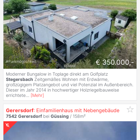
€ 350.000,-
#
Parkmöglichkeit
Moderner Bungalow in Toplage direkt am Golfplatz
Stegersbach
Zeitgemäßes Wohnen mit Erdwärme,
großzügigem Platzangebot und viel Potenzial im Außenbereich.
Dieser im Jahr 2014 in hochwertiger Holzriegelbauweise
errichtete
...
[
Mehr
]
Gerersdorf
: Einfamilienhaus mit Nebengebäude
7542
Gerersdorf
bei
Güssing
/ 158m²