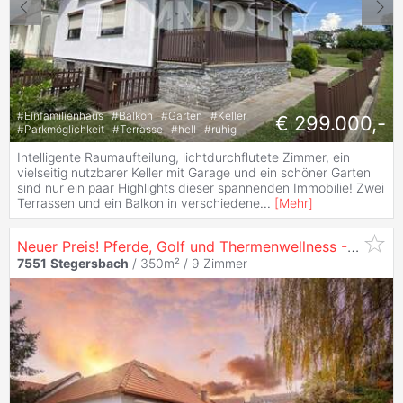
#
Einfamilienhaus
#
Balkon
#
Garten
#
Keller
€ 299.000,-
#
Parkmöglichkeit
#
Terrasse
#
hell
#
ruhig
Intelligente Raumaufteilung, lichtdurchflutete Zimmer, ein
vielseitig nutzbarer Keller mit Garage und ein schöner Garten
sind nur ein paar Highlights dieser spannenden Immobilie! Zwei
Terrassen und ein Balkon in verschiedene
...
[
Mehr
]
Neuer Preis! Pferde, Golf und Thermenwellness - Landhaus mit perfekter Lage
7551
Stegersbach
/ 350m² /
9 Zimmer