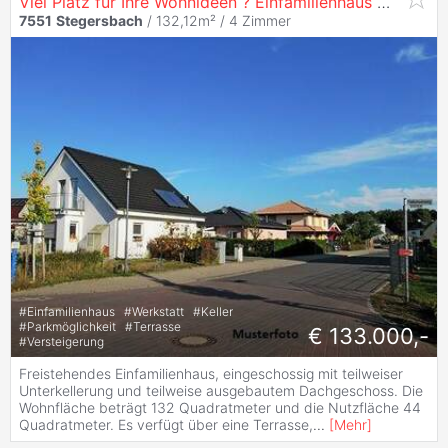
Viel Platz für Ihre Wohnideen ? Einfamilienhaus mit Terrasse und Nebengebäude
7551
Stegersbach
/ 132,12m² /
4 Zimmer
#
Einfamilienhaus
#
Werkstatt
#
Keller
#
Parkmöglichkeit
#
Terrasse
€ 133.000,-
#
Versteigerung
Freistehendes Einfamilienhaus, eingeschossig mit teilweiser
Unterkellerung und teilweise ausgebautem Dachgeschoss. Die
Wohnfläche beträgt 132 Quadratmeter und die Nutzfläche 44
Quadratmeter. Es verfügt über eine Terrasse,
...
[
Mehr
]