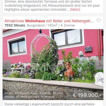
Zimmer, eine überdachte Terrasse und ein großer Garten
(vollständig eingezäunt) mit Altbaumbestand sind nur ein paar
Highlights dieser spannenden Immobilie!
...
[
Mehr
]
Attraktives
Wohnhaus
mit Keller und Nebengebäude! Sackgasse!
7552
Stinatz
, Burgenland / 140m² /
4 Zimmer
#
Büro
#
Einfamilienhaus
#
Balkon
#
Garten
€ 199.900,-
#
Keller
#
Parkmöglichkeit
#
Terrasse
Diese vielseitige Liegenschaft besticht durch eine perfekte