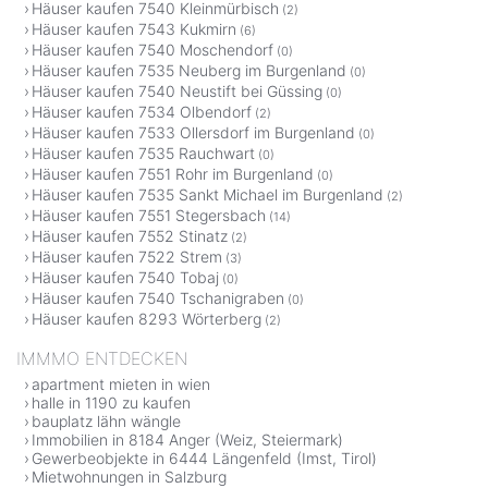
Häuser kaufen 7540 Kleinmürbisch
(2)
Häuser kaufen 7543 Kukmirn
(6)
Häuser kaufen 7540 Moschendorf
(0)
Häuser kaufen 7535 Neuberg im Burgenland
(0)
Häuser kaufen 7540 Neustift bei Güssing
(0)
Häuser kaufen 7534 Olbendorf
(2)
Häuser kaufen 7533 Ollersdorf im Burgenland
(0)
Häuser kaufen 7535 Rauchwart
(0)
Häuser kaufen 7551 Rohr im Burgenland
(0)
Häuser kaufen 7535 Sankt Michael im Burgenland
(2)
Häuser kaufen 7551 Stegersbach
(14)
Häuser kaufen 7552 Stinatz
(2)
Häuser kaufen 7522 Strem
(3)
Häuser kaufen 7540 Tobaj
(0)
Häuser kaufen 7540 Tschanigraben
(0)
Häuser kaufen 8293 Wörterberg
(2)
IMMMO ENTDECKEN
apartment mieten in wien
halle in 1190 zu kaufen
bauplatz lähn wängle
Immobilien in 8184 Anger (Weiz, Steiermark)
Gewerbeobjekte in 6444 Längenfeld (Imst, Tirol)
Mietwohnungen in Salzburg