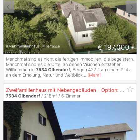
€ 197.000,-
#
Mehrfamilienhaus
#
Terrasse
Manchmal sind es nicht die fertigen Immobilien, die begeistern.
Manchmal sind es die Orte, an denen Visionen entstehen.
Willkommen in
7534
Olbendorf
, Bergen 427 ? an einem Platz,
an dem Erholung, Natur und Weitblick
...
[
Mehr
]
Zweifamilienhaus mit Nebengebäuden - Option:
Kauf
von
7534
Olbendorf
/ 218m² /
6 Zimmer