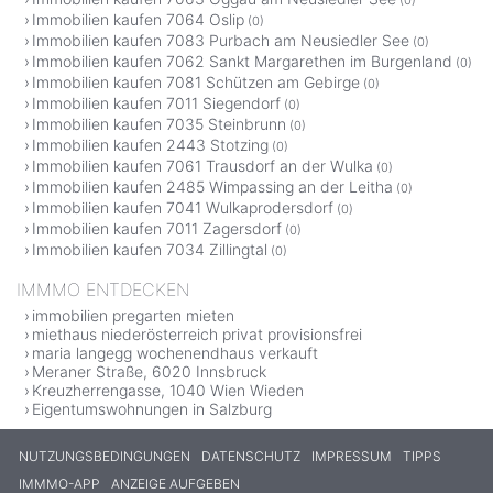
Immobilien kaufen 7064 Oslip
(0)
Immobilien kaufen 7083 Purbach am Neusiedler See
(0)
Immobilien kaufen 7062 Sankt Margarethen im Burgenland
(0)
Immobilien kaufen 7081 Schützen am Gebirge
(0)
Immobilien kaufen 7011 Siegendorf
(0)
Immobilien kaufen 7035 Steinbrunn
(0)
Immobilien kaufen 2443 Stotzing
(0)
Immobilien kaufen 7061 Trausdorf an der Wulka
(0)
Immobilien kaufen 2485 Wimpassing an der Leitha
(0)
Immobilien kaufen 7041 Wulkaprodersdorf
(0)
Immobilien kaufen 7011 Zagersdorf
(0)
Immobilien kaufen 7034 Zillingtal
(0)
IMMMO ENTDECKEN
immobilien pregarten mieten
miethaus niederösterreich privat provisionsfrei
maria langegg wochenendhaus verkauft
Meraner Straße, 6020 Innsbruck
Kreuzherrengasse, 1040 Wien Wieden
Eigentumswohnungen in Salzburg
NUTZUNGSBEDINGUNGEN
DATENSCHUTZ
IMPRESSUM
TIPPS
IMMMO-APP
ANZEIGE AUFGEBEN