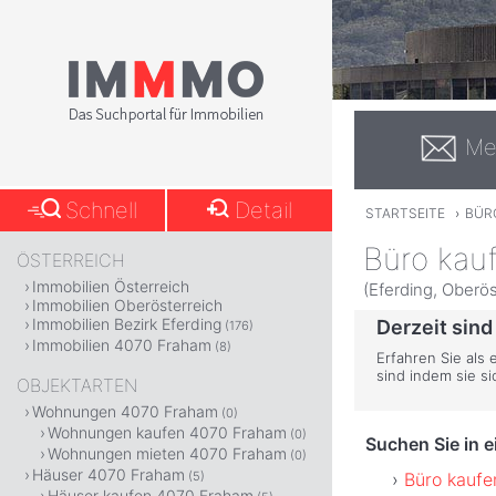
Me
Schnell
Detail
STARTSEITE
›
BÜR
Büro kau
ÖSTERREICH
Immobilien Österreich
(Eferding, Oberös
Immobilien Oberösterreich
Immobilien Bezirk Eferding
Derzeit sind
(176)
Immobilien 4070 Fraham
(8)
Erfahren Sie als
sind indem sie s
OBJEKTARTEN
Wohnungen 4070 Fraham
(0)
Wohnungen kaufen 4070 Fraham
(0)
Suchen Sie in 
Wohnungen mieten 4070 Fraham
(0)
Häuser 4070 Fraham
Büro kaufe
(5)
Häuser kaufen 4070 Fraham