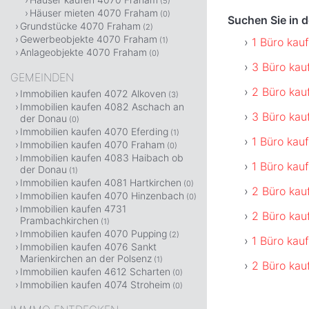
(5)
Häuser mieten 4070 Fraham
(0)
Suchen Sie in 
Grundstücke 4070 Fraham
(2)
Gewerbeobjekte 4070 Fraham
1 Büro kau
(1)
Anlageobjekte 4070 Fraham
(0)
3 Büro kau
GEMEINDEN
2 Büro kau
Immobilien kaufen 4072 Alkoven
(3)
Immobilien kaufen 4082 Aschach an
3 Büro kau
der Donau
(0)
Immobilien kaufen 4070 Eferding
(1)
1 Büro kau
Immobilien kaufen 4070 Fraham
(0)
Immobilien kaufen 4083 Haibach ob
1 Büro kau
der Donau
(1)
Immobilien kaufen 4081 Hartkirchen
(0)
2 Büro kau
Immobilien kaufen 4070 Hinzenbach
(0)
Immobilien kaufen 4731
2 Büro kau
Prambachkirchen
(1)
Immobilien kaufen 4070 Pupping
(2)
1 Büro kau
Immobilien kaufen 4076 Sankt
Marienkirchen an der Polsenz
(1)
2 Büro kau
Immobilien kaufen 4612 Scharten
(0)
Immobilien kaufen 4074 Stroheim
(0)