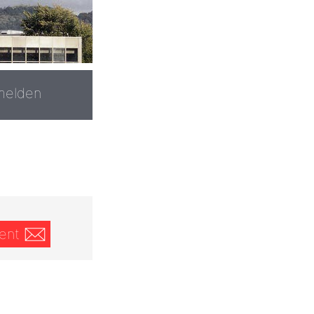
melden
ent