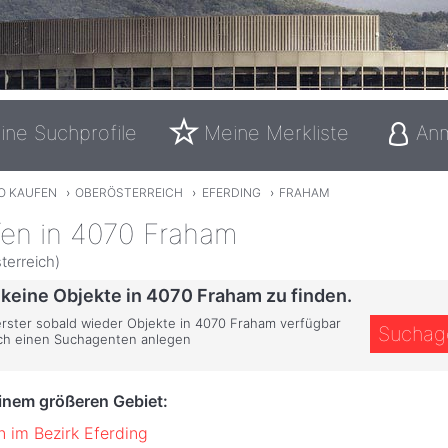
ine Suchprofile
Meine Merkliste
An
O KAUFEN
›
OBERÖSTERREICH
›
EFERDING
›
FRAHAM
fen in 4070 Fraham
terreich)
 keine Objekte in 4070 Fraham zu finden.
 erster sobald wieder Objekte in 4070 Fraham verfügbar
Suchag
ich einen Suchagenten anlegen
einem größeren Gebiet:
n im Bezirk Eferding