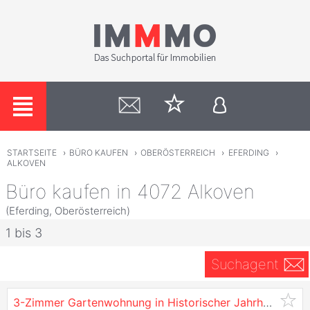
STARTSEITE
›
BÜRO KAUFEN
›
OBERÖSTERREICH
›
EFERDING
›
ALKOVEN
Büro kaufen in 4072 Alkoven
(Eferding, Oberösterreich)
1 bis 3
Suchagent
3-Zimmer Gartenwohnung in Historischer Jahrhundertvilla, Auch Als Büro Geeignet