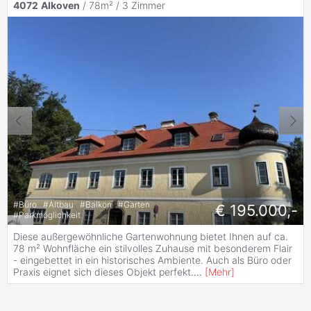
4072
Alkoven
/ 78m² /
3 Zimmer
#
Büro
#
Altbau
#
Balkon
#
Garten
€ 195.000,-
#
Parkmöglichkeit
Diese außergewöhnliche Gartenwohnung bietet Ihnen auf ca.
78 m² Wohnfläche ein stilvolles Zuhause mit besonderem Flair
- eingebettet in ein historisches Ambiente. Auch als Büro oder
Praxis eignet sich dieses Objekt perfekt.
...
[
Mehr
]