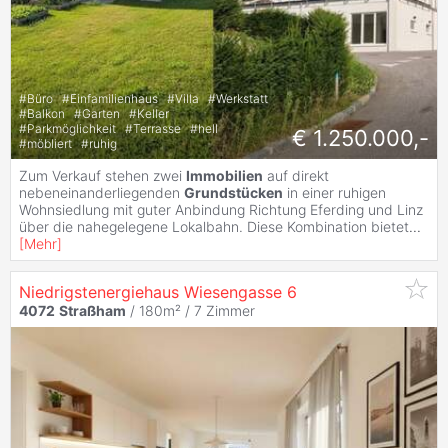
#
Büro
#
Einfamilienhaus
#
Villa
#
Werkstatt
#
Balkon
#
Garten
#
Keller
#
Parkmöglichkeit
#
Terrasse
#
hell
€ 1.250.000,-
#
möbliert
#
ruhig
Zum Verkauf stehen zwei
Immobilien
auf direkt
nebeneinanderliegenden
Grundstücken
in einer ruhigen
Wohnsiedlung mit guter Anbindung Richtung Eferding und Linz
über die nahegelegene Lokalbahn. Diese Kombination bietet
...
[
Mehr
]
Niedrigstenergiehaus Wiesengasse 6
4072
Straßham
/ 180m² /
7 Zimmer