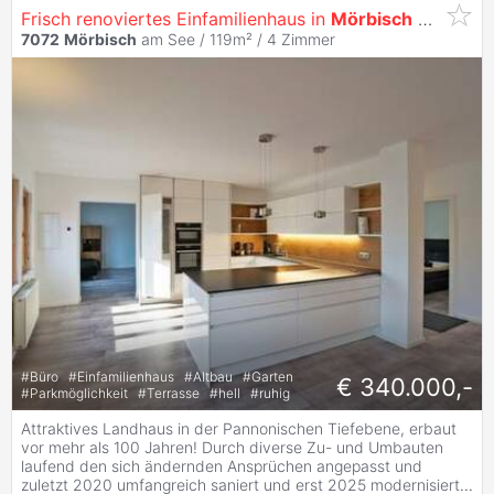
Frisch renoviertes Einfamilienhaus in
Mörbisch
mit zusätzlicher, separat zugänglicher Wohneinheit - auch zur Vermietung geeignet!
7072
Mörbisch
am See / 119m² /
4 Zimmer
#
Büro
#
Einfamilienhaus
#
Altbau
#
Garten
€ 340.000,-
#
Parkmöglichkeit
#
Terrasse
#
hell
#
ruhig
Attraktives Landhaus in der Pannonischen Tiefebene, erbaut
vor mehr als 100 Jahren! Durch diverse Zu- und Umbauten
laufend den sich ändernden Ansprüchen angepasst und
zuletzt 2020 umfangreich saniert und erst 2025 modernisiert
...