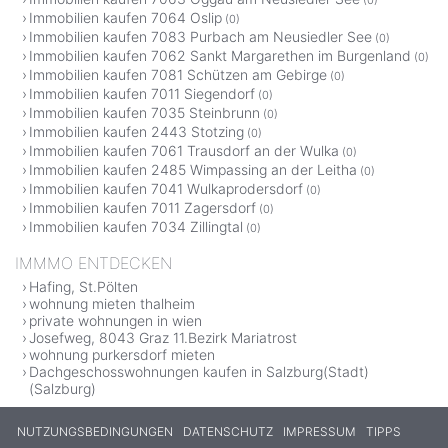
Immobilien kaufen 7064 Oslip
(0)
Immobilien kaufen 7083 Purbach am Neusiedler See
(0)
Immobilien kaufen 7062 Sankt Margarethen im Burgenland
(0)
Immobilien kaufen 7081 Schützen am Gebirge
(0)
Immobilien kaufen 7011 Siegendorf
(0)
Immobilien kaufen 7035 Steinbrunn
(0)
Immobilien kaufen 2443 Stotzing
(0)
Immobilien kaufen 7061 Trausdorf an der Wulka
(0)
Immobilien kaufen 2485 Wimpassing an der Leitha
(0)
Immobilien kaufen 7041 Wulkaprodersdorf
(0)
Immobilien kaufen 7011 Zagersdorf
(0)
Immobilien kaufen 7034 Zillingtal
(0)
IMMMO ENTDECKEN
Hafing, St.Pölten
wohnung mieten thalheim
private wohnungen in wien
Josefweg, 8043 Graz 11.Bezirk Mariatrost
wohnung purkersdorf mieten
Dachgeschosswohnungen kaufen in Salzburg(Stadt)
(Salzburg)
NUTZUNGSBEDINGUNGEN
DATENSCHUTZ
IMPRESSUM
TIPPS