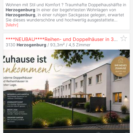
Wohnen mit Stil und Komfort ? Traumhafte Doppelhaushälfte in
Herzogenburg
In einer der begehrtesten Wohnlagen von
Herzogenburg
, in einer ruhigen Sackgasse gelegen, erwartet
Sie dieses wunderschöne und hochwertig ausgestattete
...
[
Mehr
]
****NEUBAU****Reihen- und Doppelhäuser in 3130
Her
3130
Herzogenburg
/ 93,3m² /
4,5 Zimmer