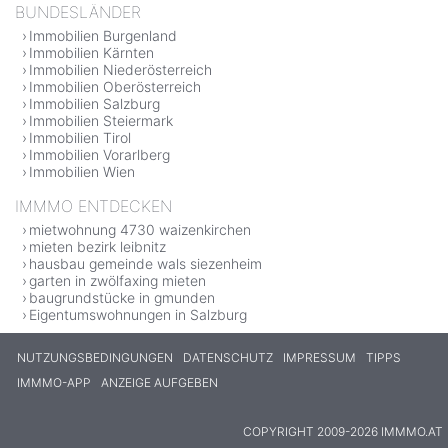
BUNDESLÄNDER
Immobilien Burgenland
Immobilien Kärnten
Immobilien Niederösterreich
Immobilien Oberösterreich
Immobilien Salzburg
Immobilien Steiermark
Immobilien Tirol
Immobilien Vorarlberg
Immobilien Wien
IMMMO ENTDECKEN
mietwohnung 4730 waizenkirchen
mieten bezirk leibnitz
hausbau gemeinde wals siezenheim
garten in zwölfaxing mieten
baugrundstücke in gmunden
Eigentumswohnungen in Salzburg
NUTZUNGSBEDINGUNGEN
DATENSCHUTZ
IMPRESSUM
TIPPS
IMMMO-APP
ANZEIGE AUFGEBEN
COPYRIGHT 2009-2026 IMMMO.AT