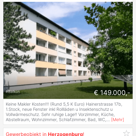
€ 149.000,-
#
Balkon
Keine Makler Kosten!!! (Rund 5,5 K Euro) Hainerstrasse 17b,
1.Stock, neue Fenster inkl Rollläden u Insektenschutz u
Vollwärmeschutz. Sehr ruhige Lage!! Vorzimmer, Küche,
Abstellraum, Wohnzimmer, Schlafzimmer, Bad, WC,
...
[
Mehr
]
Gewerbeobjekt in
Herzogenburg
!