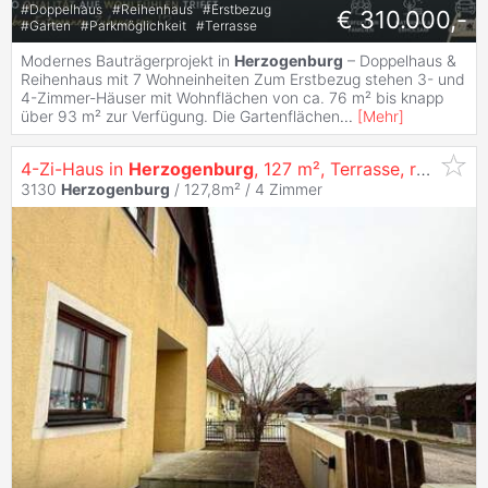
#
Doppelhaus
#
Reihenhaus
#
Erstbezug
€ 310.000,-
#
Garten
#
Parkmöglichkeit
#
Terrasse
Modernes Bauträgerprojekt in
Herzogenburg
– Doppelhaus &
Reihenhaus mit 7 Wohneinheiten Zum Erstbezug stehen 3- und
4-Zimmer-Häuser mit Wohnflächen von ca. 76 m² bis knapp
über 93 m² zur Verfügung. Die Gartenflächen
...
[
Mehr
]
4-Zi-Haus in
Herzogenburg
, 127 m², Terrasse, renovierungsbedürftig, 299.000 €
3130
Herzogenburg
/ 127,8m² /
4 Zimmer