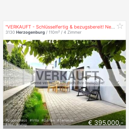
"VERKAUFT - Schlüsselfertig & bezugsbereit! Neubau-Doppelhaus in Top-Lage
3130
Herzogenburg
/ 110m² /
4 Zimmer
#
Doppelhaus
#
Villa
#
Garten
#
Terrasse
€ 395.000,-
#
hell
#
ruhig