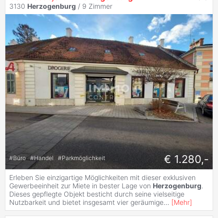
3130
Herzogenburg
/
9 Zimmer
€ 1.280,-
#
Büro
#
Handel
#
Parkmöglichkeit
Erleben Sie einzigartige Möglichkeiten mit dieser exklusiven
Gewerbeeinheit zur Miete in bester Lage von
Herzogenburg
.
Dieses gepflegte Objekt besticht durch seine vielseitige
Nutzbarkeit und bietet insgesamt vier geräumige
...
[
Mehr
]