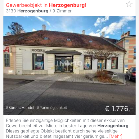
Gewerbeobjekt in
Herzogenburg
!
3130
Herzogenburg
/
9 Zimmer
€ 1.776,-
#
Büro
#
Handel
#
Parkmöglichkeit
Erleben Sie einzigartige Möglichkeiten mit dieser exklusiven
Gewerbeeinheit zur Miete in bester Lage von
Herzogenburg
.
Dieses gepflegte Objekt besticht durch seine vielseitige
Nutzbarkeit und bietet insgesamt vier geräumige
...
[
Mehr
]