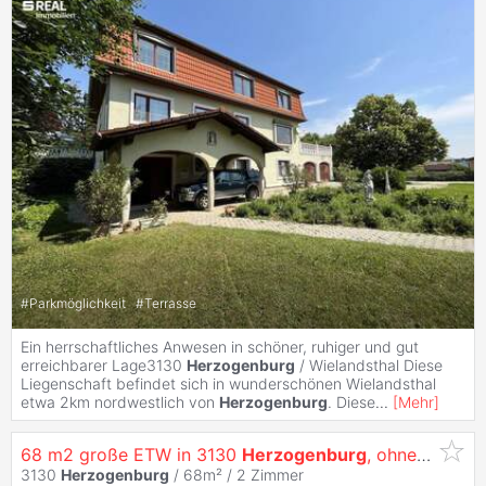
#
Parkmöglichkeit
#
Terrasse
Ein herrschaftliches Anwesen in schöner, ruhiger und gut
erreichbarer Lage3130
Herzogenburg
/ Wielandsthal Diese
Liegenschaft befindet sich in wunderschönen Wielandsthal
etwa 2km nordwestlich von
Herzogenburg
. Diese
...
[
Mehr
]
68 m2 große ETW in 3130
Herzogenburg
, ohne Makler!!
3130
Herzogenburg
/ 68m² /
2 Zimmer