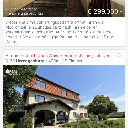
#
Garten
#
Terrasse
€ 299.000,-
#
renovierungsbedürftig
Dieses Haus mit Sanierungsbedarf eröffnet Ihnen die
Möglichkeit, ein Zuhause ganz nach Ihren eigenen
Vorstellungen zu schaffen. Auf rund 127,8 m² Wohnfläche
erwartet Sie eine großzügige Raumaufteilung mit viel Platz
...
[
Mehr
]
Ein herrschaftliches Anwesen in schöner, ruhiger und gut erreichbarer Lage, in 3130
3130
Herzogenburg
/ 420m² /
8 Zimmer