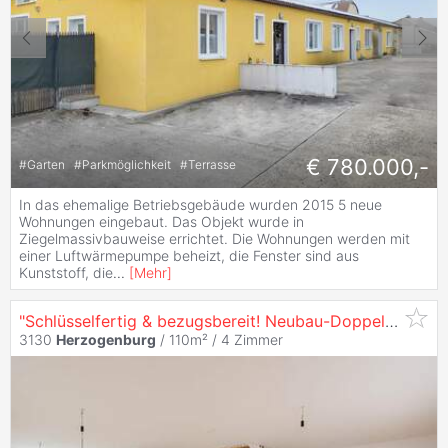
€ 780.000,-
#
Garten
#
Parkmöglichkeit
#
Terrasse
In das ehemalige Betriebsgebäude wurden 2015 5 neue
Wohnungen eingebaut. Das Objekt wurde in
Ziegelmassivbauweise errichtet. Die Wohnungen werden mit
einer Luftwärmepumpe beheizt, die Fenster sind aus
Kunststoff, die
...
[
Mehr
]
"Schlüsselfertig & bezugsbereit! Neubau-Doppelhaus in Top-Lage
3130
Herzogenburg
/ 110m² /
4 Zimmer