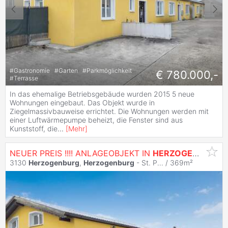
#
Gastronomie
#
Garten
#
Parkmöglichkeit
€ 780.000,-
#
Terrasse
In das ehemalige Betriebsgebäude wurden 2015 5 neue
Wohnungen eingebaut. Das Objekt wurde in
Ziegelmassivbauweise errichtet. Die Wohnungen werden mit
einer Luftwärmepumpe beheizt, die Fenster sind aus
Kunststoff, die
...
[
Mehr
]
NEUER PREIS !!!! ANLAGEOBJEKT IN
HERZOGENBURG
3130
Herzogenburg
,
Herzogenburg
- St. P... / 369m²