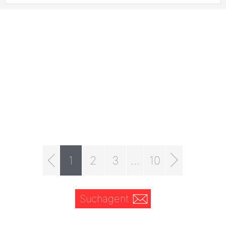
1
2
3
...
10
Suchagent