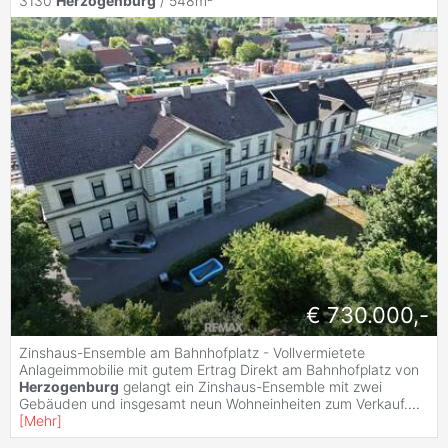
3130
Herzogenburg
/ 548m²
€ 730.000,-
Zinshaus-Ensemble am Bahnhofplatz - Vollvermietete
Anlageimmobilie mit gutem Ertrag Direkt am Bahnhofplatz von
Herzogenburg
gelangt ein Zinshaus-Ensemble mit zwei
Gebäuden und insgesamt neun Wohneinheiten zum Verkauf.
...
[
Mehr
]