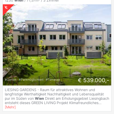
1230
Wien
/ 77,57m² /
3 Zimmer
€ 539.000,-
#
Garten
#
Parkmöglichkeit
#
Terrasse
LIESING GARDENS - Raum für attraktives Wohnen und
langfristige Werthaltigkeit Nachhaltigkeit und Lebensqualität
pur im Süden von
Wien
Direkt am Erholungsgebiet Liesingbach
entsteht dieses GREEN LIVING Projekt Klimafreundliches
...
[
Mehr
]