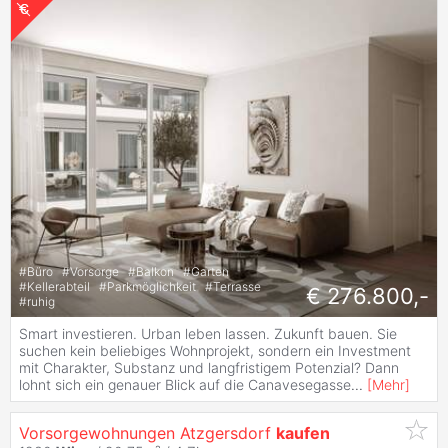
#
Büro
#
Vorsorge
#
Balkon
#
Garten
#
Kellerabteil
#
Parkmöglichkeit
#
Terrasse
€ 276.800,-
#
ruhig
Smart investieren. Urban leben lassen. Zukunft bauen. Sie
suchen kein beliebiges Wohnprojekt, sondern ein Investment
mit Charakter, Substanz und langfristigem Potenzial? Dann
lohnt sich ein genauer Blick auf die Canavesegasse
...
[
Mehr
]
Vorsorgewohnungen Atzgersdorf
kaufen