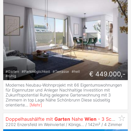
#
Garten
#
Parkmöglichkeit
#
Terrasse
#
hell
€ 449.000,-
#
ruhig
Modernes Neubau-Wohnprojekt mit 66 Eigentumswohnungen
für Eigennutzer und Anleger Nachhaltige Investition mit
Zukunftspotential Ruhig gelegene Gartenwohnung mit 3
Zimmern in top Lage Nähe Schönbrunn Diese südseitig
orientierte
...
[
Mehr
]
Doppelhaushälfte mit
Garten
Nahe
Wien
- 3 Schlafzimmer + Homeoffice
2202 Enzersfeld im Weinviertel / Königs... / 142m² /
4 Zimmer