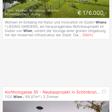
#
Büro
#
Balkon
#
Erstbezug
#
Garten
€ 176.000,-
#
Parkmöglichkeit
#
ruhig
Wohnen im Einklang mit Natur und Innovation im Süden
Wiens
! LIESING GARDENS, ein herausragendes Wohnbauprojekt im
Süden von
Wien
, vereint die Vorzüge einer grünen Umgebung
mit der modernen Infrastruktur der Stadt. Die
...
[
Mehr
]
Aichholzgasse 35 - Neubauprojekt in Schönbrunn-Nähe - Gartenwohnung zu
1120
Wien
/ 66,87m² /
3 Zimmer