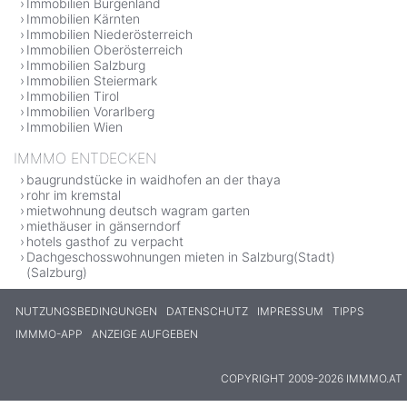
Immobilien Burgenland
Immobilien Kärnten
Immobilien Niederösterreich
Immobilien Oberösterreich
Immobilien Salzburg
Immobilien Steiermark
Immobilien Tirol
Immobilien Vorarlberg
Immobilien Wien
IMMMO ENTDECKEN
baugrundstücke in waidhofen an der thaya
rohr im kremstal
mietwohnung deutsch wagram garten
miethäuser in gänserndorf
hotels gasthof zu verpacht
Dachgeschosswohnungen mieten in Salzburg(Stadt)
(Salzburg)
NUTZUNGSBEDINGUNGEN
DATENSCHUTZ
IMPRESSUM
TIPPS
IMMMO-APP
ANZEIGE AUFGEBEN
COPYRIGHT 2009-2026 IMMMO.AT