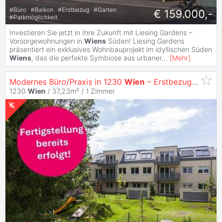
#
Büro
#
Balkon
#
Erstbezug
#
Garten
€ 159.000,-
#
Parkmöglichkeit
Investieren Sie jetzt in Ihre Zukunft mit Liesing Gardens –
Vorsorgewohnungen in
Wiens
Süden! Liesing Gardens
präsentiert ein exklusives Wohnbauprojekt im idyllischen Süden
Wiens
, das die perfekte Symbiose aus urbaner
...
[
Mehr
]
Modernes Büro/Praxis in 1230
Wien
– Erstbezug zum
Ka
1230
Wien
/ 37,23m² /
1 Zimmer