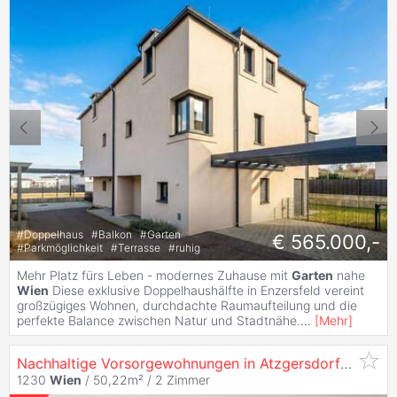
#
Doppelhaus
#
Balkon
#
Garten
€ 565.000,-
#
Parkmöglichkeit
#
Terrasse
#
ruhig
Mehr Platz fürs Leben - modernes Zuhause mit
Garten
nahe
Wien
Diese exklusive Doppelhaushälfte in Enzersfeld vereint
großzügiges Wohnen, durchdachte Raumaufteilung und die
perfekte Balance zwischen Natur und Stadtnähe.
...
[
Mehr
]
Nachhaltige Vorsorgewohnungen in Atzgersdorf
kaufen
1230
Wien
/ 50,22m² /
2 Zimmer