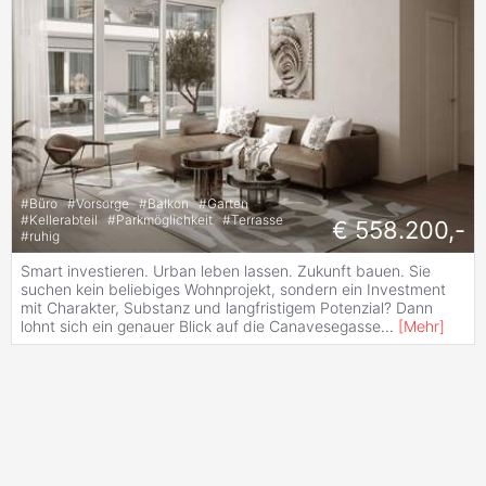
#
Büro
#
Vorsorge
#
Balkon
#
Garten
#
Kellerabteil
#
Parkmöglichkeit
#
Terrasse
€ 558.200,-
#
ruhig
Smart investieren. Urban leben lassen. Zukunft bauen. Sie
suchen kein beliebiges Wohnprojekt, sondern ein Investment
mit Charakter, Substanz und langfristigem Potenzial? Dann
lohnt sich ein genauer Blick auf die Canavesegasse
...
[
Mehr
]