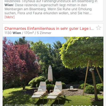
Reizendes Tinyhaus auf Fahnengrundstück am Bisamberg in
Wien
! Diese reizende Liegenschaft liegt mitten in den
Weinbergen am Bisamberg. Wenn Sie Ruhe und Erholung
suchen, Flora und Fauna erkunden wollen, sind Sie hier
...
[
Mehr
]
Charmantes Einfamilienhaus in sehr guter Lage in Lainz - zu
1130
Wien
/ 170m² /
5 Zimmer
#
Büro
#
Einfamilienhaus
#
Balkon
#
Garten