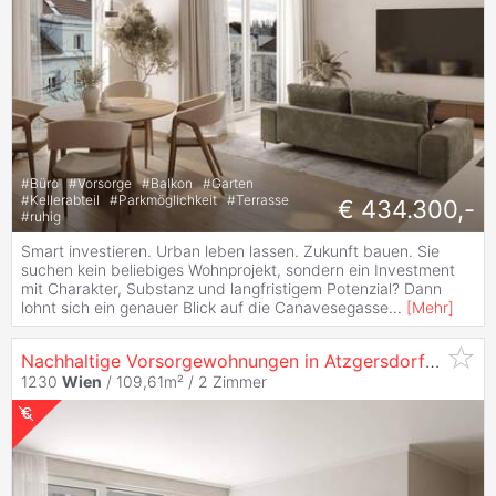
#
Büro
#
Vorsorge
#
Balkon
#
Garten
#
Kellerabteil
#
Parkmöglichkeit
#
Terrasse
€ 434.300,-
#
ruhig
Smart investieren. Urban leben lassen. Zukunft bauen. Sie
suchen kein beliebiges Wohnprojekt, sondern ein Investment
mit Charakter, Substanz und langfristigem Potenzial? Dann
lohnt sich ein genauer Blick auf die Canavesegasse
...
[
Mehr
]
Nachhaltige Vorsorgewohnungen in Atzgersdorf
kaufen
1230
Wien
/ 109,61m² /
2 Zimmer