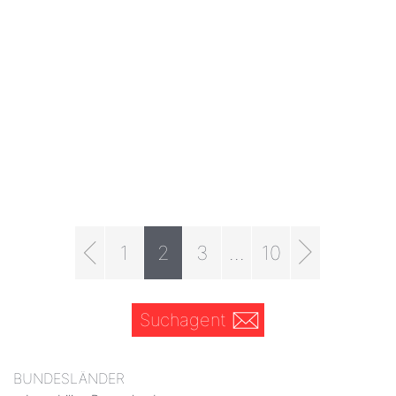
1
2
3
...
10
Suchagent
BUNDESLÄNDER