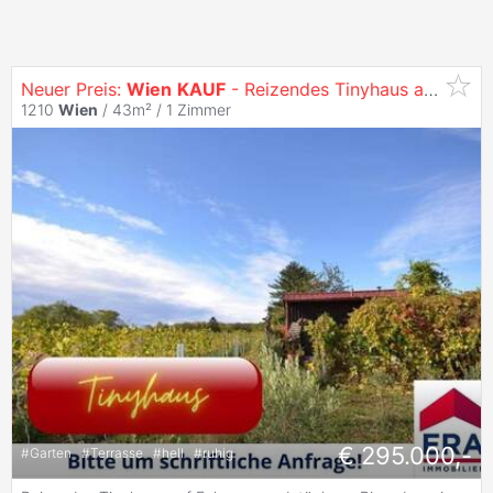
Neuer Preis:
Wien
KAUF
- Reizendes Tinyhaus am Bisamberg
1210
Wien
/ 43m² /
1 Zimmer
€ 295.000,-
#
Garten
#
Terrasse
#
hell
#
ruhig