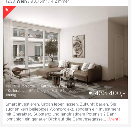
1230
Wien
/ 90,75m² /
4 Zimmer
#
Büro
#
Vorsorge
#
Balkon
#
Garten
#
Kellerabteil
#
Parkmöglichkeit
#
Terrasse
€ 433.400,-
#
ruhig
Smart investieren. Urban leben lassen. Zukunft bauen. Sie
suchen kein beliebiges Wohnprojekt, sondern ein Investment
mit Charakter, Substanz und langfristigem Potenzial? Dann
lohnt sich ein genauer Blick auf die Canavesegasse
...
[
Mehr
]