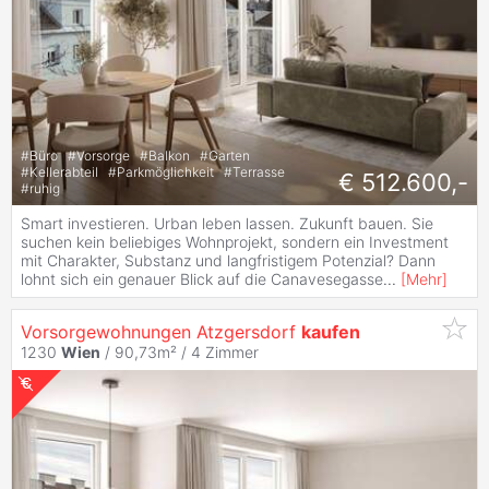
#
Büro
#
Vorsorge
#
Balkon
#
Garten
#
Kellerabteil
#
Parkmöglichkeit
#
Terrasse
€ 512.600,-
#
ruhig
Smart investieren. Urban leben lassen. Zukunft bauen. Sie
suchen kein beliebiges Wohnprojekt, sondern ein Investment
mit Charakter, Substanz und langfristigem Potenzial? Dann
lohnt sich ein genauer Blick auf die Canavesegasse
...
[
Mehr
]
Vorsorgewohnungen Atzgersdorf
kaufen
1230
Wien
/ 90,73m² /
4 Zimmer