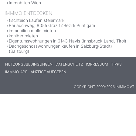
Immobilien Wien
IMMMO ENTDECKEN
fischteich kaufen steiermark
Bärlauchweg, 8055 Graz 17.Bezirk Puntigam
immobilien molln mieten
kohlber mieten
Eigentumswohnungen in 6143 Navis (Innsbruck-Land, Tirol)
Dachgeschosswohnungen kaufen in Salzburg(Stadt)
(Salzburg)
NUTZUNGSBEDINGUNGEN
DATENSCHUTZ
IMPRESSUM
TIPPS
IMMMO-APP
ANZEIGE AUFGEBEN
COPYRIGHT 2009-2026 IMMMO.AT