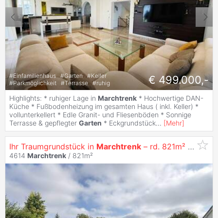
#
Einfamilienhaus
#
Garten
#
Keller
€ 499.000,-
#
Parkmöglichkeit
#
Terrasse
#
ruhig
Highlights: * ruhiger Lage in
Marchtrenk
* Hochwertige DAN-
Küche * Fußbodenheizung im gesamten Haus ( inkl. Keller) *
vollunterkellert * Edle Granit- und Fliesenböden * Sonnige
Terrasse & gepflegter
Garten
* Eckgrundstück
...
[
Mehr
]
Ihr Traumgrundstück in
Marchtrenk
– rd. 821m² voller Möglichkeiten
4614
Marchtrenk
/ 821m²