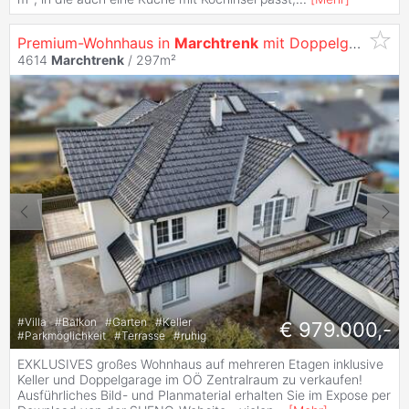
Premium-Wohnhaus in
Marchtrenk
mit Doppelgarage, Balkon(E), Terrasse, Grillhaus, Keller!
4614
Marchtrenk
/ 297m²
#
Villa
#
Balkon
#
Garten
#
Keller
€ 979.000,-
#
Parkmöglichkeit
#
Terrasse
#
ruhig
EXKLUSIVES großes Wohnhaus auf mehreren Etagen inklusive
Keller und Doppelgarage im OÖ Zentralraum zu verkaufen!
Ausführliches Bild- und Planmaterial erhalten Sie im Expose per