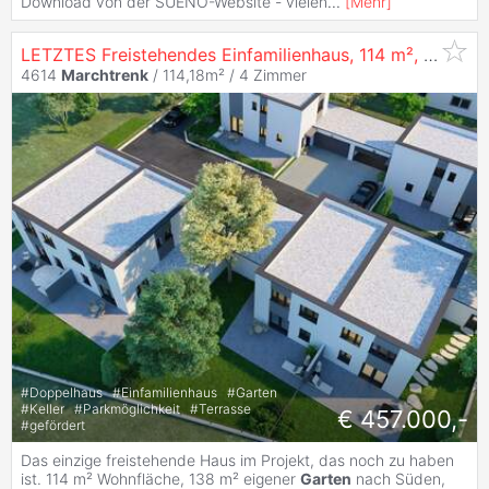
Download von der SUENO-Website - vielen
...
[
Mehr
]
LETZTES Freistehendes Einfamilienhaus, 114 m², 138 m²
4614
Marchtrenk
/ 114,18m² /
4 Zimmer
#
Doppelhaus
#
Einfamilienhaus
#
Garten
#
Keller
#
Parkmöglichkeit
#
Terrasse
€ 457.000,-
#
gefördert
Das einzige freistehende Haus im Projekt, das noch zu haben
ist. 114 m² Wohnfläche, 138 m² eigener
Garten
nach Süden,