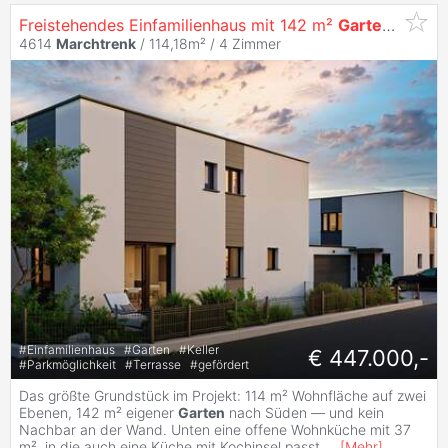
Freistehendes Einfamilienhaus mit 142 m²
Garten
–
Marc
4614
Marchtrenk
/ 114,18m² /
4 Zimmer
#
Einfamilienhaus
#
Garten
#
Keller
€ 447.000,-
#
Parkmöglichkeit
#
Terrasse
#
gefördert
Das größte Grundstück im Projekt: 114 m² Wohnfläche auf zwei
Ebenen, 142 m² eigener
Garten
nach Süden — und kein
Nachbar an der Wand. Unten eine offene Wohnküche mit 37
m², in die auch eine Küche mit Kochinsel passt,
...
[
Mehr
]