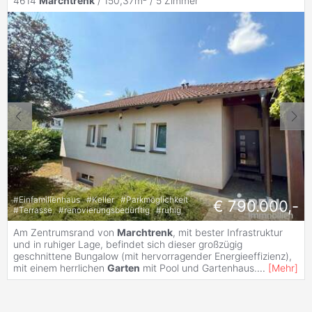
4614
Marchtrenk
/ 150,37m² /
5 Zimmer
#
Einfamilienhaus
#
Keller
#
Parkmöglichkeit
€ 790.000,-
#
Terrasse
#
renovierungsbedürftig
#
ruhig
Am Zentrumsrand von
Marchtrenk
, mit bester Infrastruktur
und in ruhiger Lage, befindet sich dieser großzügig
geschnittene Bungalow (mit hervorragender Energieeffizienz),
mit einem herrlichen
Garten
mit Pool und Gartenhaus.
...
[
Mehr
]