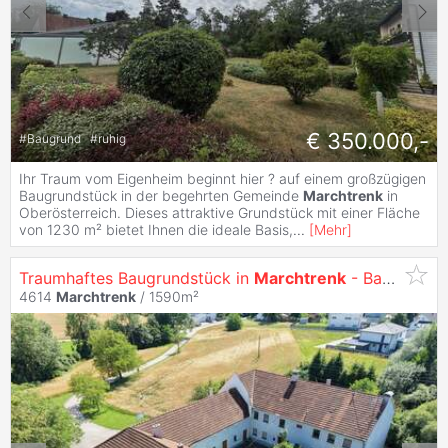
€ 350.000,-
#
Baugrund
#
ruhig
Ihr Traum vom Eigenheim beginnt hier ? auf einem großzügigen
Baugrundstück in der begehrten Gemeinde
Marchtrenk
in
Oberösterreich. Dieses attraktive Grundstück mit einer Fläche
von 1230 m² bietet Ihnen die ideale Basis,
...
[
Mehr
]
Traumhaftes Baugrundstück in
Marchtrenk
- Bauland Wohngebiet - Größe Veränderbar
4614
Marchtrenk
/ 1590m²