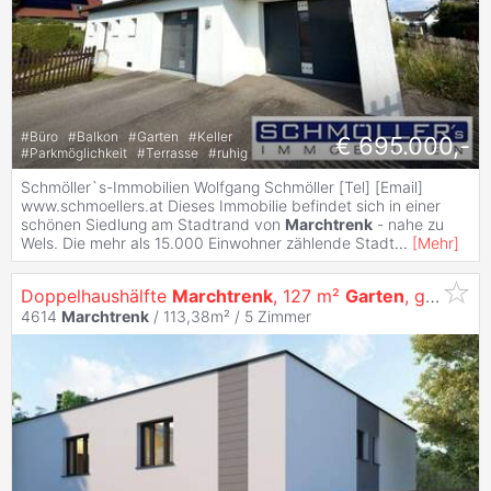
#
Büro
#
Balkon
#
Garten
#
Keller
€ 695.000,-
#
Parkmöglichkeit
#
Terrasse
#
ruhig
Schmöller`s-Immobilien Wolfgang Schmöller [Tel] [Email]
www.schmoellers.at Dieses Immobilie befindet sich in einer
schönen Siedlung am Stadtrand von
Marchtrenk
- nahe zu
Wels. Die mehr als 15.000 Einwohner zählende Stadt
...
[
Mehr
]
Doppelhaushälfte
Marchtrenk
, 127 m²
Garten
, größte Garage (Top 5)
4614
Marchtrenk
/ 113,38m² /
5 Zimmer