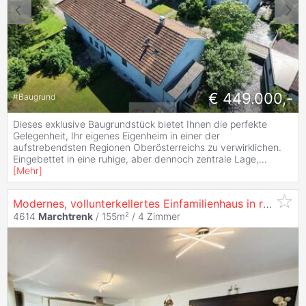
€ 449.000,-
#
Baugrund
Dieses exklusive Baugrundstück bietet Ihnen die perfekte
Gelegenheit, Ihr eigenes Eigenheim in einer der
aufstrebendsten Regionen Oberösterreichs zu verwirklichen.
Eingebettet in eine ruhige, aber dennoch zentrale Lage,
...
[
Mehr
]
Modernes, vollunterkellertes Einfamilienhaus in ruhiger Lage von
4614
Marchtrenk
/ 155m² /
4 Zimmer