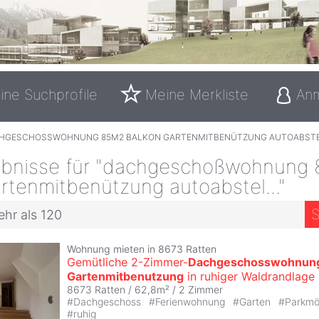
ine Suchprofile
Meine Merkliste
An
HGESCHOSSWOHNUNG 85M2 BALKON GARTENMITBENÜTZUNG AUTOABSTE
bnisse für "dachgeschoßwohnung
rtenmitbenützung autoabstel..."
S
ehr als 120
Wohnung mieten in 8673 Ratten
Gemütliche 2-Zimmer-
Dachgeschosswohnun
Gartenmitbenutzung
in ruhiger Waldrandlage
8673 Ratten / 62,8m² /
2 Zimmer
#
Dachgeschoss
#
Ferienwohnung
#
Garten
#
Parkmö
#
ruhig