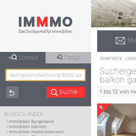
Me
Schnell
Detail
STARTSEITE
›
DAC
Sucherge
balkon ga
1 bis 12 von m
BUNDESLÄNDER
Immobilien Burgenland
Immobilien Kärnten
Immobilien Niederösterreich