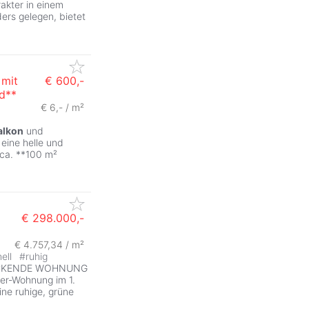
akter in einem
ers gelegen, bietet
mit
€ 600,-
ld**
€ 6,- / m²
alkon
und
 eine helle und
ca. **100 m²
€ 298.000,-
€ 4.757,34 / m²
hell
#
ruhig
ÜCKENDE WOHNUNG
r-Wohnung im 1.
ine ruhige, grüne