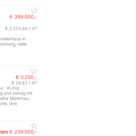
€ 399.000,-
€ 3.270,49 / m²
milienhaus in
tattung, helle
€ 3.200,-
€ 24,62 / m²
se
#
ruhig
ig und sonnig mit
 nähe Münichau.
he, drei
nen
€ 239.000,-