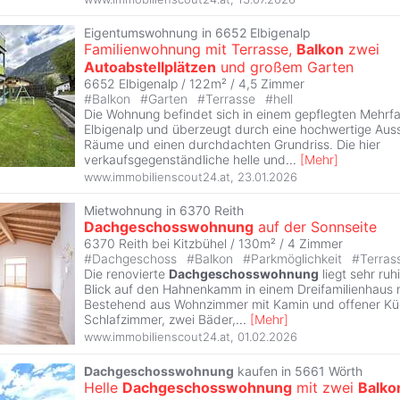
Eigentumswohnung in 6652 Elbigenalp
Familienwohnung mit Terrasse,
Balkon
zwei
Autoabstellplätzen
und großem Garten
6652 Elbigenalp / 122m² /
4,5 Zimmer
#
Balkon
#
Garten
#
Terrasse
#
hell
Die Wohnung befindet sich in einem gepflegten Mehrfa
Elbigenalp und überzeugt durch eine hochwertige Auss
Räume und einen durchdachten Grundriss. Die hier
verkaufsgegenständliche helle und
...
[
Mehr
]
www.immobilienscout24.at
,
23.01.2026
Mietwohnung in 6370 Reith
Dachgeschosswohnung
auf der Sonnseite
6370 Reith bei Kitzbühel / 130m² /
4 Zimmer
#
Dachgeschoss
#
Balkon
#
Parkmöglichkeit
#
Terras
Die renovierte
Dachgeschosswohnung
liegt sehr ruh
Blick auf den Hahnenkamm in einem Dreifamilienhaus
Bestehend aus Wohnzimmer mit Kamin und offener Küc
Schlafzimmer, zwei Bäder,
...
[
Mehr
]
www.immobilienscout24.at
,
01.02.2026
Dachgeschosswohnung
kaufen in 5661 Wörth
Helle
Dachgeschosswohnung
mit zwei
Balko