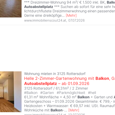
*** Dreizimmer-Wohnung 94 m²/ € 1.500 inkl. BK,
Balk
Autoabstellplatz
*** Suchen ab sofort für eine sehr h
lichtdurchflutete Dreizimmerwohnung einen passenden
Gerne eine dreiköpfige
...
[
Mehr
]
www.immobilienscout24.at
,
07.07.2026
Wohnung mieten in 3125 Rottersdorf
Helle 2-Zimmer-Gartenwohnung mit
Balkon
, G
Autoabstellplatz
– ab 01.09.2026
3125 Rottersdorf / 61,31m² /
2 Zimmer
#
Balkon
#
Garten
#
Parkmöglichkeit
#
hell
61,31 m² Wohnfläche + 4,50 m²
Balkon
+ Garten und
Gartengeschoss – 01.09.2026 Gesamtmiete: € 799,- in
Heizkosten + Warmwasser: € 69,57 inkl. USt. Raumauft
Wohnküche mit
Balkon
-
...
[
Mehr
]
www.immobilienscout24.at
,
13.07.2026