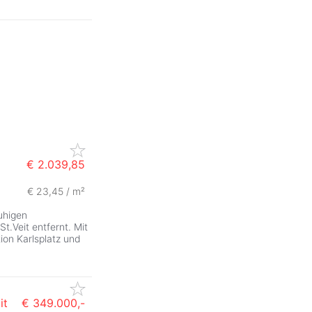
€ 2.039,85
€ 23,45 / m²
ZurÃ
uhigen
t.Veit entfernt. Mit
ion Karlsplatz und
it
€ 349.000,-