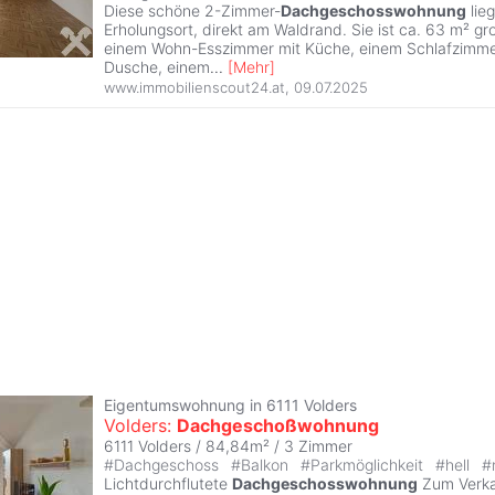
Diese schöne 2-Zimmer-
Dachgeschosswohnung
lieg
Erholungsort, direkt am Waldrand. Sie ist ca. 63 m² g
einem Wohn-Esszimmer mit Küche, einem Schlafzimme
Dusche, einem
...
[
Mehr
]
www.immobilienscout24.at
,
09.07.2025
Eigentumswohnung in 6111 Volders
Volders:
Dachgeschoßwohnung
6111 Volders / 84,84m² /
3 Zimmer
#
Dachgeschoss
#
Balkon
#
Parkmöglichkeit
#
hell
#
Lichtdurchflutete
Dachgeschosswohnung
Zum Verka