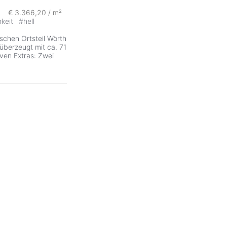
€ 3.366,20 / m²
hkeit
#
hell
schen Ortsteil Wörth
überzeugt mit ca. 71
ven Extras: Zwei