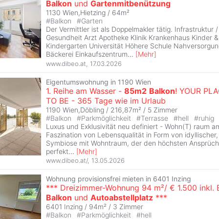
Balkon
und
Gartenmitbenützung
1130 Wien,Hietzing / 64m²
#
Balkon
#
Garten
Der Vermittler ist als Doppelmakler tätig. Infrastruktur
Gesundheit Arzt Apotheke Klinik Krankenhaus Kinder 
Kindergarten Universität Höhere Schule Nahversorgu
Bäckerei Einkaufszentrum
...
[
Mehr
]
www.dibeo.at
,
17.03.2026
Eigentumswohnung in 1190 Wien
1. Reihe am Wasser -
85m2
Balkon
! YOUR PL
TO BE - 365 Tage wie im Urlaub
1190 Wien,Döbling / 216,87m² /
5 Zimmer
#
Balkon
#
Parkmöglichkeit
#
Terrasse
#
hell
#
ruhig
Luxus und Exklusivität neu definiert - Wohn(T) raum 
Faszination von Lebensqualität in Form von idyllischer,
Symbiose mit Wohntraum, der den höchsten Ansprüche
perfekt
...
[
Mehr
]
www.dibeo.at/
,
13.05.2026
Wohnung provisionsfrei mieten in 6401 Inzing
*** Dreizimmer-Wohnung 94 m²/ € 1.500 inkl. 
Balkon
und
Autoabstellplatz
***
6401 Inzing / 94m² /
3 Zimmer
#
Balkon
#
Parkmöglichkeit
#
hell