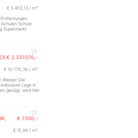
€ 5.453,13 / m²
 / Entfernungen
& Schulen Schule
ng Supermarkt
ACE
€ 2.337.070,-
€ 10.776,36 / m²
am Wasser Die
 exklusiver Lage in
n genügt, wird hier
BK,
€ 1.500,-
€ 15,96 / m²