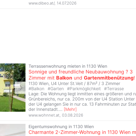
www.dibeo.at/
,
14.07.2026
Terrassenwohnung mieten in 1130 Wien
Sonnige und freundliche Neubauwohnung ? 3
Zimmer mit
Balkon
und
Gartenmitbenützung
!
1130 Wien, U4 Unter St.Veit / 87m² /
3 Zimmer
#
Balkon
#
Garten
#
Parkmöglichkeit
#
Terrasse
Lage: Die Wohnung liegt inmitten eines größeren und r
Grünbereichs, nur ca. 200m von der U4 Station Unter S
der U4 gelangen Sie in nur ca. 13 Fahrminuten zur Stat
der Innenstadt.
...
[
Mehr
]
www.wohnnet.at
,
03.08.2026
Eigentumswohnung in 1130 Wien
Charmante 2-Zimmer-Wohnung in 1130 Wien m