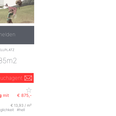
melden
LLPLATZ
 85m2
uchagent
g
mit
€ 875,-
€ 13,93 / m²
glichkeit
#
hell