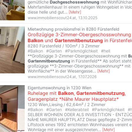
gemütliche
Dachgeschosswohnung
mit Wohlfühlchar
Mehrfamilienhaus! In einem ruhigen Wohngebiet in Vold
diese helle und gut
...
[
Mehr
]
www.immobilienscout24.at
,
13.10.2025
Mietwohnung provisionsfrei in 8280 Fürstenfeld
Großzügige 3-Zimmer-Obergeschosswohnung 
Balkon
und
Gartenmitbenutzung
in Fürstenfe
8280 Fürstenfeld / 100m² /
3 Zimmer
#
Balkon
#
Garten
#
Parkmöglichkeit
#
hell
**Großzügige 3-Zimmer-Obergeschosswohnung mit
B
Gartenmitbenutzung
in Fürstenfeld** Ab sofort steht
großzügige **3-Zimmer-Obergeschosswohnung** mit 
Wohnfläche** in der Wiesengasse
...
[
Mehr
]
www.immobilienscout24.at
,
17.07.2026
Eigentumswohnung in 1230 Wien
Ruhelage mit
Balkon
,
Gartenmitbenutzung
,
Garagenplatz *Nähe Maurer Hauptplatz*
1230 Wien,Liesing / 62,64m² /
2 Zimmer
#
Balkon
#
Garten
#
Kellerabteil
#
Parkmöglichkeit
#
SELBER WOHNEN ODER ALS INVESTITION - ENTZ
NÄHE MAURER HAUPTPLATZ Diese gepflegte 2-Zimme
Liftstock eines 1992 errichteten Wohnhauses vereint e
Wohnlage mit einer ausgezeichneten
...
[
Mehr
]