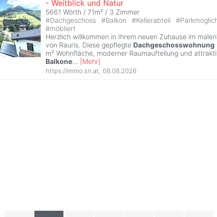
- Weitblick und Natur
5661 Wörth / 71m² /
3 Zimmer
#
Dachgeschoss
#
Balkon
#
Kellerabteil
#
Parkmöglic
#
möbliert
Herzlich willkommen in Ihrem neuen Zuhause im maleri
von Rauris. Diese gepflegte
Dachgeschosswohnung
m² Wohnfläche, moderner Raumaufteilung und attrakti
Balkone
...
[
Mehr
]
https://immo.sn.at
,
08.08.2026