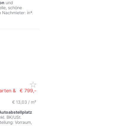
on
und
elle, schöne
 Nachmieter: in*.
arten &
€ 799,-
€ 13,03 / m²
Autoabstellplatz
kl. BK/USt.
eilung: Vorraum,