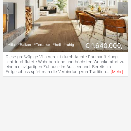
€ 1.640.000,-
#
Villa
#
Balkon
#
Terrasse
#
hell
#
ruhig
Diese großzügige Villa vereint durchdachte Raumaufteilung,
lichtdurchflutete Wohnbereiche und höchsten Wohnkomfort zu
einem einzigartigen Zuhause im Ausseerland. Bereits im
Erdgeschoss spürt man die Verbindung von Tradition
...
[
Mehr
]