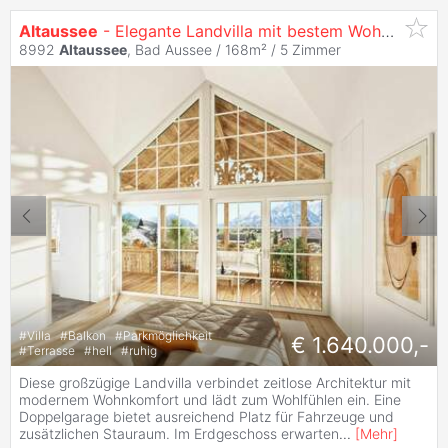
Altaussee
- Elegante Landvilla mit bestem Wohngefühl
8992
Altaussee
, Bad Aussee / 168m² /
5 Zimmer
#
Villa
#
Balkon
#
Parkmöglichkeit
€ 1.640.000,-
#
Terrasse
#
hell
#
ruhig
Diese großzügige Landvilla verbindet zeitlose Architektur mit
modernem Wohnkomfort und lädt zum Wohlfühlen ein. Eine
Doppelgarage bietet ausreichend Platz für Fahrzeuge und
zusätzlichen Stauraum. Im Erdgeschoss erwarten
...
[
Mehr
]