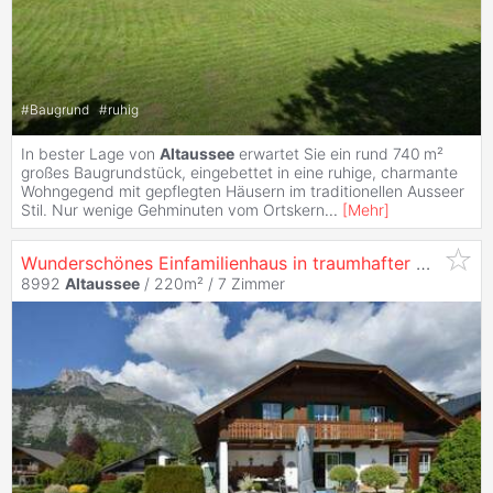
#
Baugrund
#
ruhig
In bester Lage von
Altaussee
erwartet Sie ein rund 740 m²
großes Baugrundstück, eingebettet in eine ruhige, charmante
Wohngegend mit gepflegten Häusern im traditionellen Ausseer
Stil. Nur wenige Gehminuten vom Ortskern
...
[
Mehr
]
Wunderschönes Einfamilienhaus in traumhafter Naturkulisse
8992
Altaussee
/ 220m² /
7 Zimmer