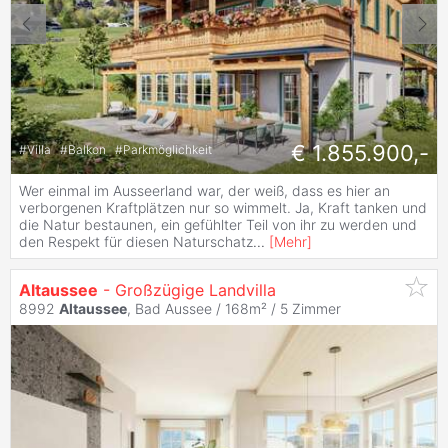
€ 1.855.900,-
#
Villa
#
Balkon
#
Parkmöglichkeit
Wer einmal im Ausseerland war, der weiß, dass es hier an
verborgenen Kraftplätzen nur so wimmelt. Ja, Kraft tanken und
die Natur bestaunen, ein gefühlter Teil von ihr zu werden und
den Respekt für diesen Naturschatz
...
[
Mehr
]
Altaussee
- Großzügige Landvilla
8992
Altaussee
, Bad Aussee / 168m² /
5 Zimmer