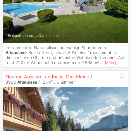
#
Einfamilienhaus
#
Garten
#
hell
In traumhafter Naturkulisse, nur wenige Schritte vom
Altausseer
See entfernt, erwartet Sie eine Traumimmobilie,
die ländlichen Charme und höchsten Wohnkomfort vereint. Auf
rund 220 m² Wohnfläche und einem ca. 1.868 m²
...
[
Mehr
]
Neubau Ausseer.Landhaus: Das Kleinod
8992
Altaussee
/ 125m² /
6 Zimmer