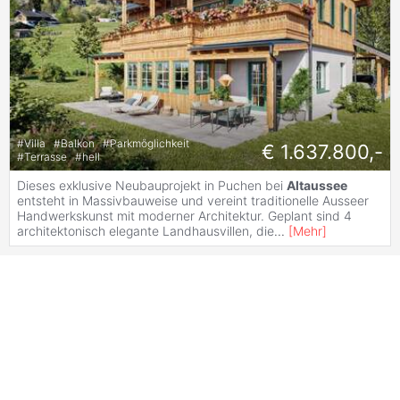
#
Villa
#
Balkon
#
Parkmöglichkeit
€ 1.637.800,-
#
Terrasse
#
hell
Dieses exklusive Neubauprojekt in Puchen bei
Altaussee
entsteht in Massivbauweise und vereint traditionelle Ausseer
Handwerkskunst mit moderner Architektur. Geplant sind 4
architektonisch elegante Landhausvillen, die
...
[
Mehr
]