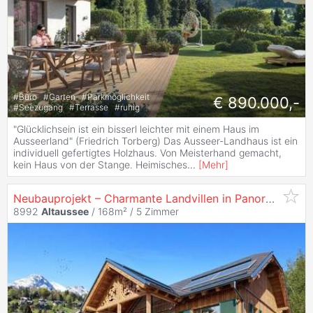
#
Büro
#
Garten
#
Parkmöglichkeit
€ 890.000,-
#
Seezugang
#
Terrasse
#
ruhig
"Glücklichsein ist ein bisserl leichter mit einem Haus im
Ausseerland" (Friedrich Torberg) Das Ausseer-Landhaus ist ein
individuell gefertigtes Holzhaus. Von Meisterhand gemacht,
kein Haus von der Stange. Heimisches
...
[
Mehr
]
Neubauprojekt – Charmante Landvillen in Panoramalage – Ein Zuhause, das ankommt
8992
Altaussee
/ 168m² /
5 Zimmer