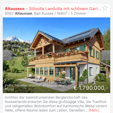
Altaussee
- Stilvolle Landvilla mit schönem Garten
8992
Altaussee
, Bad Aussee / 168m² /
5 Zimmer
#
Villa
#
Balkon
#
Garten
#
Terrasse
#
hell
€ 1.790.000,-
#
ruhig
Inmitten der beeindruckenden Berglandschaft des
Ausseerlands erwartet Sie diese großzügige Villa, die Tradition
und zeitgemäßen Wohnkomfort auf harmonische Weise vereint.
Helle, offene Räume laden zum Leben, Genießen
...
[
Mehr
]