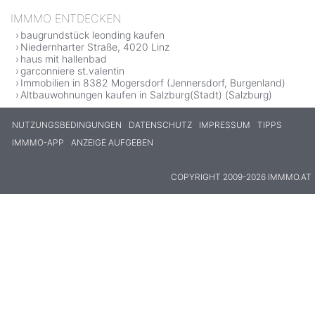
IMMMO ENTDECKEN
baugrundstück leonding kaufen
Niedernharter Straße, 4020 Linz
haus mit hallenbad
garconniere st.valentin
Immobilien in 8382 Mogersdorf (Jennersdorf, Burgenland)
Altbauwohnungen kaufen in Salzburg(Stadt) (Salzburg)
NUTZUNGSBEDINGUNGEN
DATENSCHUTZ
IMPRESSUM
TIPPS
IMMMO-APP
ANZEIGE AUFGEBEN
COPYRIGHT 2009-2026 IMMMO.AT