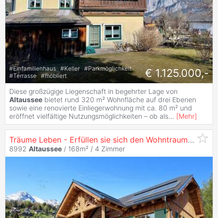
#
Einfamilienhaus
#
Keller
#
Parkmöglichkeit
€ 1.125.000,-
#
Terrasse
#
möbliert
Diese großzügige Liegenschaft in begehrter Lage von
Altaussee
bietet rund 320 m² Wohnfläche auf drei Ebenen
sowie eine renovierte Einliegerwohnung mit ca. 80 m² und
eröffnet vielfältige Nutzungsmöglichkeiten – ob als
...
[
Mehr
]
Träume Leben - Erfüllen sie sich den Wohntraum in
Alta
8992
Altaussee
/ 168m² /
4 Zimmer