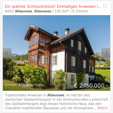
Ein wahres Schmuckstück! Einmaliges Anwesen in
Altau
8992
Altaussee
,
Altaussee
/ 240,9m² /
9 Zimmer
€ 2.150.000,-
#
Garten
#
Terrasse
#
ruhig
Traditionelles Anwesen in
Altaussee
, im Herzen des
steirischen Salzkammerguts! In der eindrucksvollen Landschaft
des Salzkammerguts liegt dieses historische Haus, das den
Charakter traditioneller Bauweise und die Atmosphäre
...
[
Mehr
]