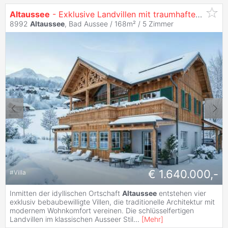
Altaussee
- Exklusive Landvillen mit traumhaften Panoramablick
8992
Altaussee
, Bad Aussee / 168m² /
5 Zimmer
€ 1.640.000,-
#
Villa
Inmitten der idyllischen Ortschaft
Altaussee
entstehen vier
exklusiv bebaubewilligte Villen, die traditionelle Architektur mit
modernem Wohnkomfort vereinen. Die schlüsselfertigen
Landvillen im klassischen Ausseer Stil
...
[
Mehr
]