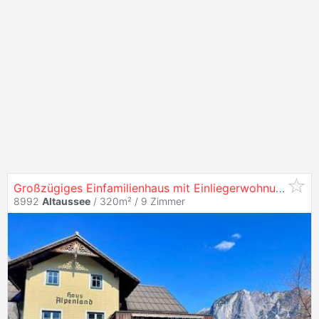
Großzügiges Einfamilienhaus mit Einliegerwohnung in
Al
8992
Altaussee
/ 320m² /
9 Zimmer