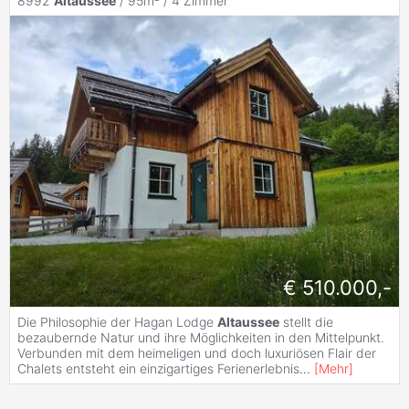
8992
Altaussee
/ 95m² /
4 Zimmer
€ 510.000,-
Die Philosophie der Hagan Lodge
Altaussee
stellt die
bezaubernde Natur und ihre Möglichkeiten in den Mittelpunkt.
Verbunden mit dem heimeligen und doch luxuriösen Flair der
Chalets entsteht ein einzigartiges Ferienerlebnis
...
[
Mehr
]