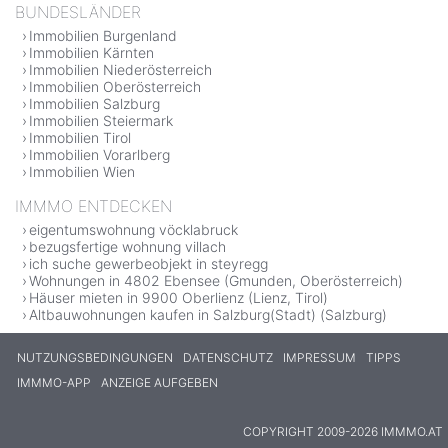
BUNDESLÄNDER
Immobilien Burgenland
Immobilien Kärnten
Immobilien Niederösterreich
Immobilien Oberösterreich
Immobilien Salzburg
Immobilien Steiermark
Immobilien Tirol
Immobilien Vorarlberg
Immobilien Wien
IMMMO ENTDECKEN
eigentumswohnung vöcklabruck
bezugsfertige wohnung villach
ich suche gewerbeobjekt in steyregg
Wohnungen in 4802 Ebensee (Gmunden, Oberösterreich)
Häuser mieten in 9900 Oberlienz (Lienz, Tirol)
Altbauwohnungen kaufen in Salzburg(Stadt) (Salzburg)
NUTZUNGSBEDINGUNGEN
DATENSCHUTZ
IMPRESSUM
TIPPS
IMMMO-APP
ANZEIGE AUFGEBEN
COPYRIGHT 2009-2026 IMMMO.AT