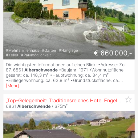
#
Mehrfamilienhaus
#
Garten
#
Hanglage
€ 660.000,-
#
Keller
#
Parkmöglichkeit
Die wichtigsten Informationen auf einen Blick: •Adresse: Zoll
87, 6861
Alberschwende
•Baujahr: 1971 •Wohnnutzfläche
gesamt: ca. 148,3 m² •Hauptwohnung: ca. 84,4 m²
•Einliegerwohnung: ca. 63,9 m² •Grundstücksfläche: ca.
...
[
Mehr
]
„Top-Gelegenheit: Traditionsreiches Hotel Engel in zentraler Lage von
6861
Alberschwende
/ 675m²