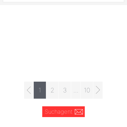
1
2
3
...
10
Suchagent