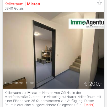
Kellerraum |
Mieten
6840 Götzis
€ 200,-
#
Gastronomie
#
Halle
Kellerraum zur
Miete
! m Herzen von Götzis, in der
Montfortstraße 2, steht ein vielseitig nutzbarer Keller Raum mit
einer Fläche von 25 Quadratmetern zur Verfügung. Dieser
Raum bietet eine ausgezeichnete Gelegenheit für
...
[
Mehr
]