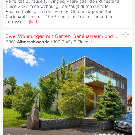
Perfektes Zuhause für Singles, Paare oder den Ruhestand!
Diese 2,5‑Zimmerwohnung überzeugt durch die tolle
Raumaufteilung und den von der Straße abgewandten
Gartenanteil mit ca. 40m² Fläche und der einladenden
Terrasse.
...
[
Mehr
]
Zwei Wohnungen mit Garten, Seminarraum und vielseitigem Nutzungspotenzial
6861
Alberschwende
/ 193,3m² /
5 Zimmer