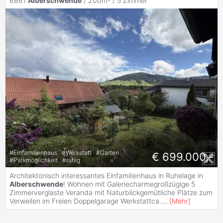
6861
Alberschwende
/ 200m² /
5 Zimmer
#
Einfamilienhaus
#
Werkstatt
#
Garten
€ 699.000,-
#
Parkmöglichkeit
#
ruhig
Architektonisch interessantes Einfamilienhaus in Ruhelage in
Alberschwende
! Wohnen mit Galeriecharmegroßzügige 5
Zimmerverglaste Veranda mit Naturblickgemütliche Plätze zum
Verweilen im Freien Doppelgarage Werkstattca.
...
[
Mehr
]