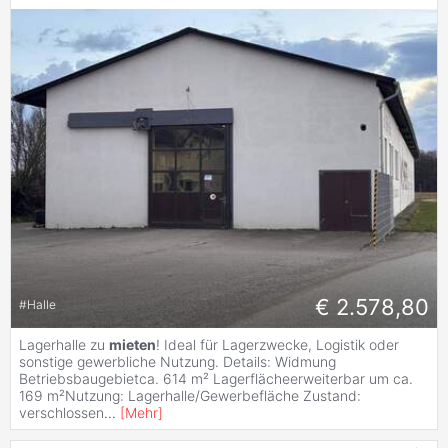
€ 2.578,80
#
Halle
Lagerhalle zu
mieten
! Ideal für Lagerzwecke, Logistik oder
sonstige gewerbliche Nutzung. Details: Widmung
Betriebsbaugebietca. 614 m² Lagerflächeerweiterbar um ca.
169 m²Nutzung: Lagerhalle/Gewerbefläche Zustand:
verschlossen
...
[
Mehr
]