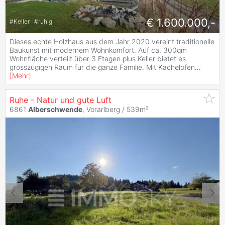
€ 1.600.000,-
#
Keller
#
ruhig
Dieses echte Holzhaus aus dem Jahr 2020 vereint traditionelle
Baukunst mit modernem Wohnkomfort. Auf ca. 300qm
Wohnfläche verteilt über 3 Etagen plus Keller bietet es
grosszügigen Raum für die ganze Familie. Mit Kachelofen
...
[
Mehr
]
Ruhe - Natur und gute Luft
6861
Alberschwende
, Vorarlberg / 539m²