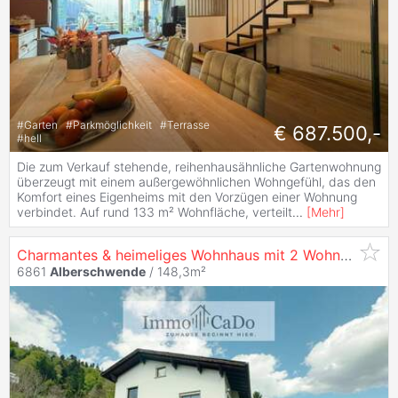
#
Garten
#
Parkmöglichkeit
#
Terrasse
€ 687.500,-
#
hell
Die zum Verkauf stehende, reihenhausähnliche Gartenwohnung
überzeugt mit einem außergewöhnlichen Wohngefühl, das den
Komfort eines Eigenheims mit den Vorzügen einer Wohnung
verbindet. Auf rund 133 m² Wohnfläche, verteilt
...
[
Mehr
]
Charmantes & heimeliges Wohnhaus mit 2 Wohnungen in
6861
Alberschwende
/ 148,3m²