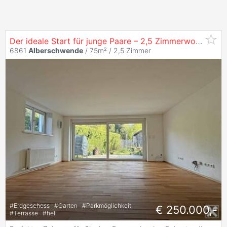
Der ideale Start für junge Paare – 2,5 Zimmerwohnung mit Garten
6861
Alberschwende
/ 75m² /
2,5 Zimmer
#
Erdgeschoss
#
Garten
#
Parkmöglichkeit
€ 250.000,-
#
Terrasse
#
hell