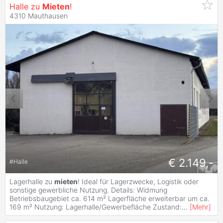
Halle zu
Mieten
!
4310 Mauthausen
€ 2.149,-
#
Halle
Lagerhalle zu
mieten
! Ideal für Lagerzwecke, Logistik oder
sonstige gewerbliche Nutzung. Details: Widmung
Betriebsbaugebiet ca. 614 m² Lagerfläche erweiterbar um ca.
169 m² Nutzung: Lagerhalle/Gewerbefläche Zustand:
...
[
Mehr
]