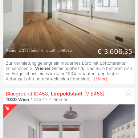
€ 3.606,35
#
Büro
#
Gastronomie
#
Loft
#
Altbau
Zur Vermietung gelangt ein modernes Büro mit Loftcharakter
im schönen 2.
Wiener
Gemeindebezirk. Das Büro befindet sich
im Erdgeschoss eines im Jahr 1904 erbauten, gepflegten
Altbaus/ Loft und erstreckt sich über eine
...
[
Mehr
]
Blueground ID458,
Leopoldstadt
(VIE458)
1020
Wien
/ 44m² /
2 Zimmer