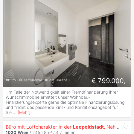
€ 799.000,-
#
Büro
#
Gastronomie
#
Loft
#
Altbau
_Im Falle der Notwendigkeit einer Fremdfinanzierung Ihrer
Wunschimmobilie ermittelt unser Wohnbau-
Finanzierungsexperte gerne die optimale Finanzierungslösung
und findet das passende Zins- und Konditionsangebot für
Sie.
...
[
Mehr
]
Büro mit Loftcharakter in der
Leopoldstadt
, Nähe Donauinsel
1020
Wien
/ 245,28m² /
4 Zimmer