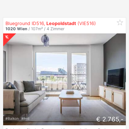
Blueground ID516,
Leopoldstadt
(VIE516)
1020
Wien
/ 107m² /
4 Zimmer
€ 2.765,-
#
Balkon
#
hell