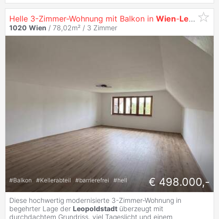
Helle 3-Zimmer-Wohnung mit Balkon in
Wien
-
Leopoldstadt
1020
Wien
/ 78,02m² /
3 Zimmer
€ 498.000,-
#
Balkon
#
Kellerabteil
#
barrierefrei
#
hell
Diese hochwertig modernisierte 3-Zimmer-Wohnung in
begehrter Lage der
Leopoldstadt
überzeugt mit
durchdachtem Grundriss, viel Tageslicht und einem