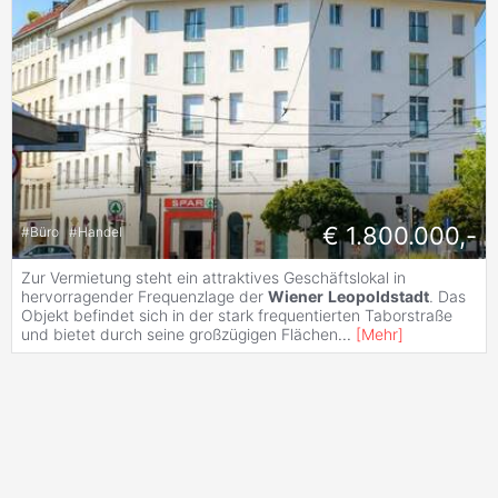
€ 1.800.000,-
#
Büro
#
Handel
Zur Vermietung steht ein attraktives Geschäftslokal in
hervorragender Frequenzlage der
Wiener
Leopoldstadt
. Das
Objekt befindet sich in der stark frequentierten Taborstraße
und bietet durch seine großzügigen Flächen
...
[
Mehr
]