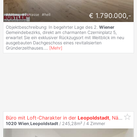
€ 1.790.000,-
#
Altbau
#
Terrasse
#
hell
Objektbeschreibung: In begehrter Lage des 2.
Wiener
Gemeindebezirks, direkt am charmanten Czerninplatz 5,
erwartet Sie ein exklusiver Rückzugsort mit Weitblick im neu
ausgebauten Dachgeschoss eines revitalisierten
Gründerzeithauses.
...
[
Mehr
]
Büro mit Loft-Charakter in der
Leopoldstadt
, Nähe Donauinsel
1020
Wien
,
Leopoldstadt
/ 245,28m² /
4 Zimmer