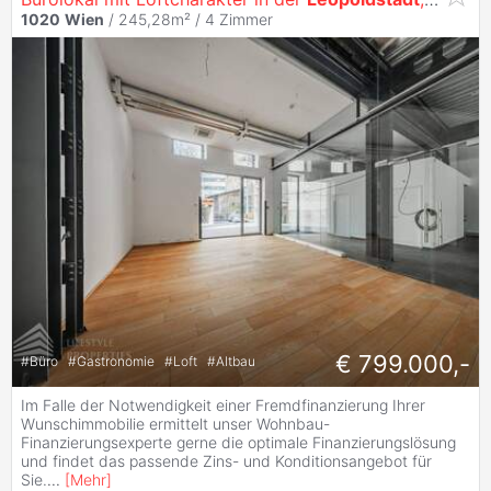
1020
Wien
/ 245,28m² /
4 Zimmer
€ 799.000,-
#
Büro
#
Gastronomie
#
Loft
#
Altbau
Im Falle der Notwendigkeit einer Fremdfinanzierung Ihrer
Wunschimmobilie ermittelt unser Wohnbau-
Finanzierungsexperte gerne die optimale Finanzierungslösung
und findet das passende Zins- und Konditionsangebot für
Sie.
...
[
Mehr
]