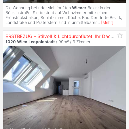
Die Wohnung befindet sich im 2ten
Wiener
Bezirk in der
Böcklinstraße. Sie besteht auf Wohnzimmer mit kleinem
Frühstücksbalkon, Schlafzimmer, Küche, Bad Der dritte Bezirk,
Landstraße und Praterstern sind in unmittelbarer
...
[
Mehr
]
ERSTBEZUG - Stilvoll & Lichtdurchflutet: Ihr Dachgeschoss-Juwel im Herzen der
1020
Wien
,
Leopoldstadt
/ 99m² /
3 Zimmer