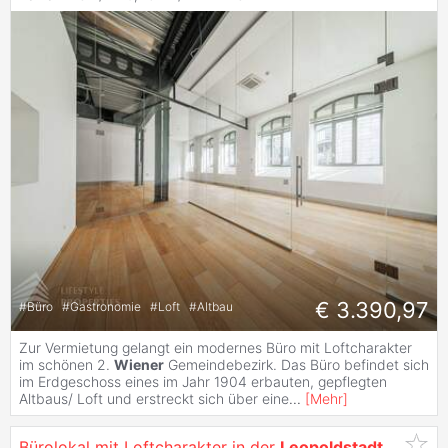
€ 3.390,97
#
Büro
#
Gastronomie
#
Loft
#
Altbau
Zur Vermietung gelangt ein modernes Büro mit Loftcharakter
im schönen 2.
Wiener
Gemeindebezirk. Das Büro befindet sich
im Erdgeschoss eines im Jahr 1904 erbauten, gepflegten
Altbaus/ Loft und erstreckt sich über eine
...
[
Mehr
]
Bürolokal mit Loftcharakter in der
Leopoldstadt
, Nähe Donauinsel