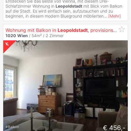
Entdecken Sie das Beste von Vienna, mit diesem Drei-
Schlafzimmer Wohnung in
Leopoldstadt
mit Blick vom Balkon
auf die Stadt. Es wird einfach sein, aufzutauchen und zu
beginnen, in diesem modern Blueground möblierten
...
[
Mehr
]
Wohnung mit Balkon in
Leopoldstadt
, provisionsfrei
1020
Wien
/ 54m² /
2 Zimmer
€ 456,-
#
Balkon