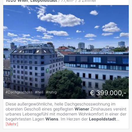
1020
Wien
,
Leopoldstadt
/ 77,4m² /
3 Zimmer
€ 399.000,-
#
Dachgeschoss
#
hell
#
ruhig
Diese außergewöhnliche, helle Dachgeschosswohnung im
obersten Geschoß eines gepflegten
Wiener
Zinshauses vereint
urbanes Lebensgefühl mit modernem Wohnkomfort in einer der
begehrtesten Lagen
Wiens
. Im Herzen der
Leopoldstadt
...
[
Mehr
]