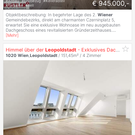
#
Altbau
#
Erstbezug
#
Kellerabteil
€ 945.000,-
#
Terrasse
#
hell
Objektbeschreibung: In begehrter Lage des 2.
Wiener
Gemeindebezirks, direkt am charmanten Czerninplatz 5,
erwartet Sie eine exklusive Wohnoase im neu ausgebauten
Dachgeschoss eines revitalisierten Gründerzeithauses.
...
[
Mehr
]
Himmel über der
Leopoldstadt
- Exklusives Dachgeschoss-Juwel mit Whirpool und privatem Liftausstieg!
1020
Wien
,
Leopoldstadt
/ 151,45m² /
4 Zimmer