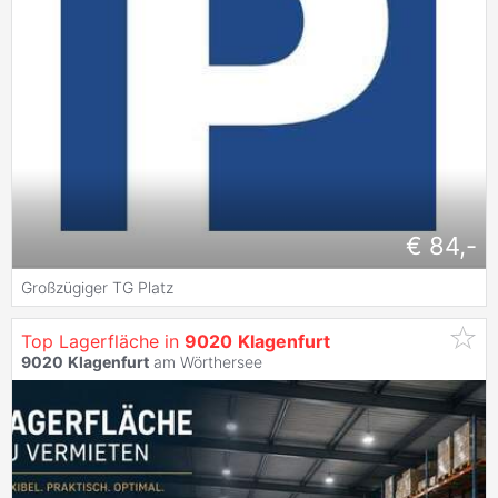
€ 84,-
Großzügiger TG Platz
Top Lagerfläche in
9020
Klagenfurt
9020
Klagenfurt
am Wörthersee