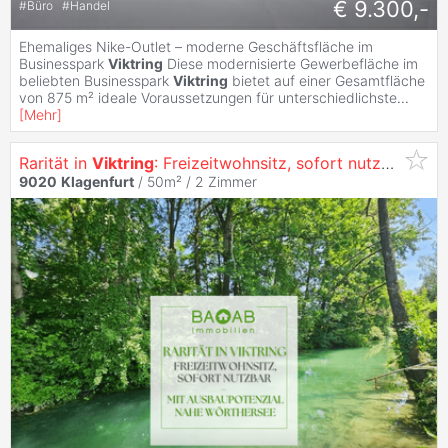
€ 9.300,-
#
Büro
#
Handel
Ehemaliges Nike-Outlet – moderne Geschäftsfläche im
Businesspark
Viktring
Diese modernisierte Gewerbefläche im
beliebten Businesspark
Viktring
bietet auf einer Gesamtfläche
von 875 m² ideale Voraussetzungen für unterschiedlichste
...
[
Mehr
]
Rarität in
Viktring
: Freizeitwohnsitz, sofort nutzbar – mit Ausbaupotenzial nahe Wörthersee
9020
Klagenfurt
/ 50m² /
2 Zimmer