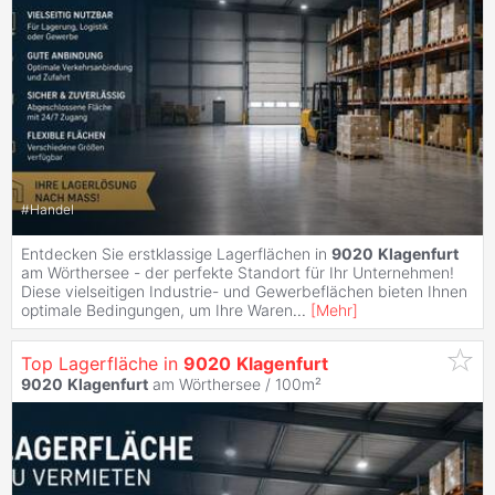
#
Handel
Entdecken Sie erstklassige Lagerflächen in
9020
Klagenfurt
am Wörthersee - der perfekte Standort für Ihr Unternehmen!
Diese vielseitigen Industrie- und Gewerbeflächen bieten Ihnen
optimale Bedingungen, um Ihre Waren
...
[
Mehr
]
Top Lagerfläche in
9020
Klagenfurt
9020
Klagenfurt
am Wörthersee / 100m²