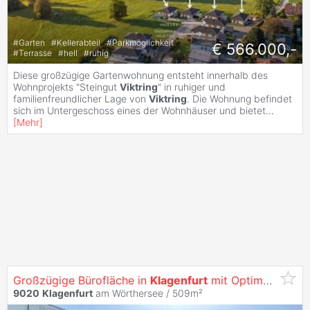
#
Garten
#
Kellerabteil
#
Parkmöglichkeit
€ 566.000,-
#
Terrasse
#
hell
#
ruhig
Diese großzügige Gartenwohnung entsteht innerhalb des
Wohnprojekts "Steingut
Viktring
" in ruhiger und
familienfreundlicher Lage von
Viktring
. Die Wohnung befindet
sich im Untergeschoss eines der Wohnhäuser und bietet
...
[
Mehr
]
Großzügige Bürofläche in
Klagenfurt
mit Optimaler Werbewirksamkeit -
9020
Klagenfurt
am Wörthersee / 509m²