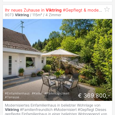
Ihr neues Zuhause in
Viktring
#Gepflegt & modernisiert
9073
Viktring
/ 115m² /
4 Zimmer
#
Einfamilienhaus
#
Keller
#
Parkmöglichkeit
€ 369.800,-
#
Terrasse
Modernisiertes Einfamilienhaus in beliebter Wohnlage von
Viktring
#Familienfreundlich #Modernisiert #Gepflegt Dieses
gepflegte Einfamilienhaus in einer beliebten Wohngegend von