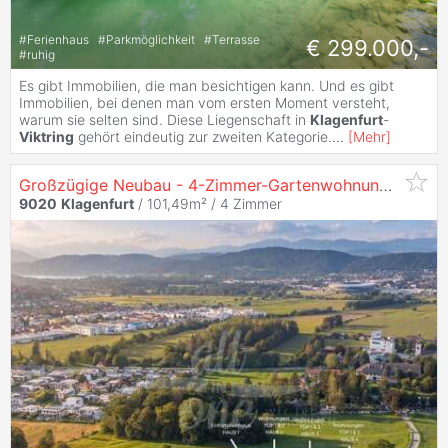
#
Ferienhaus
#
Parkmöglichkeit
#
Terrasse
€ 299.000,-
#
ruhig
Es gibt Immobilien, die man besichtigen kann. Und es gibt
Immobilien, bei denen man vom ersten Moment versteht,
warum sie selten sind. Diese Liegenschaft in
Klagenfurt
-
Viktring
gehört eindeutig zur zweiten Kategorie.
...
[
Mehr
]
Großzügige Neubau - 4-Zimmer-Gartenwohnung mit 254 m² Garten in
9020
Klagenfurt
/ 101,49m² /
4 Zimmer