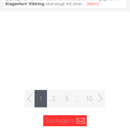
Klagenfurt
-
Viktring
überzeugt mit einer
...
[
Mehr
]
1
2
3
...
10
Suchagent