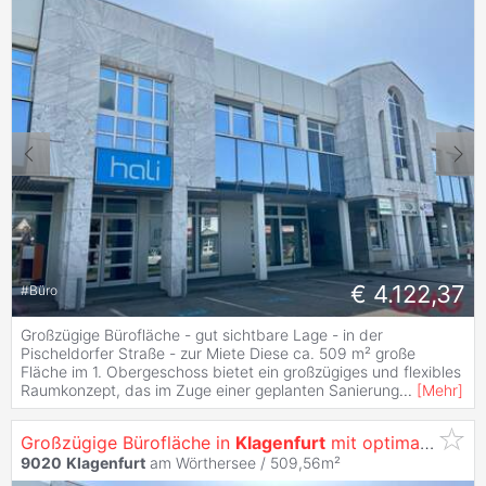
€ 4.122,37
#
Büro
Großzügige Bürofläche - gut sichtbare Lage - in der
Pischeldorfer Straße - zur Miete Diese ca. 509 m² große
Fläche im 1. Obergeschoss bietet ein großzügiges und flexibles
Raumkonzept, das im Zuge einer geplanten Sanierung
...
[
Mehr
]
Großzügige Bürofläche in
Klagenfurt
mit optimaler Werbewirksamkeit -
9020
Klagenfurt
am Wörthersee / 509,56m²