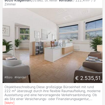
9020
Klagenfurt
,05.Bez.:St.Veiter
Vorstadt
/ 222,41m² /
5
Zimmer
€ 2.535,51
#
Büro
#
Handel
Objektbeschreibung Diese großzügige Büroeinheit mit rund
222 m² überzeugt durch ihre flexible Raumaufteilung, moderne
Ausstattung und eine hervorragende Verkehrsanbindung. Ob
als Sitz einer Versicherungs- oder Finanzierungsagentur,
...
[
Mehr
]