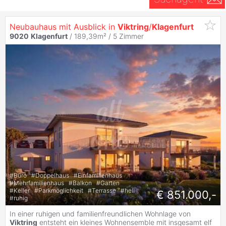
Neubauhaus mit Ausblick in
Viktring
/
Klagenfurt
9020
Klagenfurt
/ 189,39m² /
5 Zimmer
#
Büro
#
Doppelhaus
#
Einfamilienhaus
#
Mehrfamilienhaus
#
Balkon
#
Garten
#
Keller
#
Parkmöglichkeit
#
Terrasse
#
hell
€ 851.000,-
#
ruhig
In einer ruhigen und familienfreundlichen Wohnlage von
Viktring
entsteht ein kleines Wohnensemble mit insgesamt elf