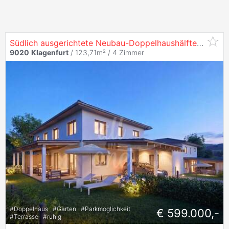
Südlich ausgerichtete Neubau-Doppelhaushälfte mit großzügigem Garten in
9020
Klagenfurt
/ 123,71m² /
4 Zimmer
#
Doppelhaus
#
Garten
#
Parkmöglichkeit
€ 599.000,-
#
Terrasse
#
ruhig