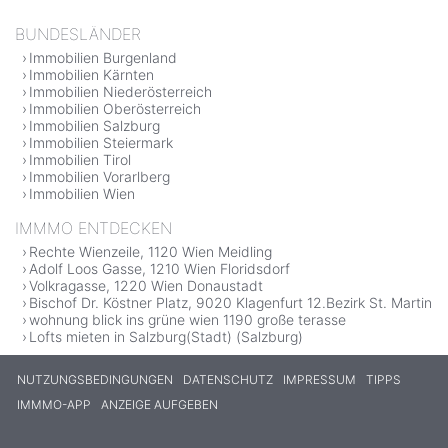
BUNDESLÄNDER
Immobilien Burgenland
Immobilien Kärnten
Immobilien Niederösterreich
Immobilien Oberösterreich
Immobilien Salzburg
Immobilien Steiermark
Immobilien Tirol
Immobilien Vorarlberg
Immobilien Wien
IMMMO ENTDECKEN
Rechte Wienzeile, 1120 Wien Meidling
Adolf Loos Gasse, 1210 Wien Floridsdorf
Volkragasse, 1220 Wien Donaustadt
Bischof Dr. Köstner Platz, 9020 Klagenfurt 12.Bezirk St. Martin
wohnung blick ins grüne wien 1190 große terasse
Lofts mieten in Salzburg(Stadt) (Salzburg)
NUTZUNGSBEDINGUNGEN
DATENSCHUTZ
IMPRESSUM
TIPPS
IMMMO-APP
ANZEIGE AUFGEBEN