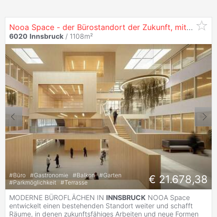
Nooa Space - der Bürostandort der Zukunft, mit 1286 m² in
6020
Innsbruck
/ 1108m²
#
Büro
#
Gastronomie
#
Balkon
#
Garten
€ 21.678,38
#
Parkmöglichkeit
#
Terrasse
MODERNE BÜROFLÄCHEN IN
INNSBRUCK
NOOA Space
entwickelt einen bestehenden Standort weiter und schafft
Räume, in denen zukunftsfähiges Arbeiten und neue Formen