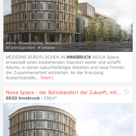
#
Büro
#
Gastronomie
#
Garten
#
Parkmöglichkeit
#
Terrasse
MODERNE BÜROFLÄCHEN IN
INNSBRUCK
NOOA Space
entwickelt einen bestehenden Standort weiter und schafft
Räume, in denen zukunftsfähiges Arbeiten und neue Formen
der Zusammenarbeit entstehen. An der Kreuzung
Andechsstraße
...
[
Mehr
]
Nooa Space - der Bürostandort der Zukunft, mit 556 m² in
6020
Innsbruck
/ 556m²