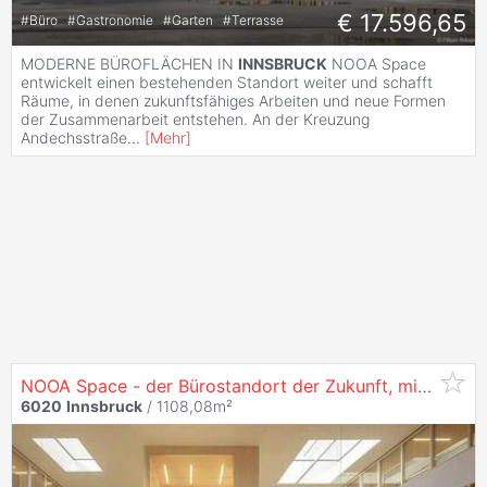
€ 17.596,65
#
Büro
#
Gastronomie
#
Garten
#
Terrasse
MODERNE BÜROFLÄCHEN IN
INNSBRUCK
NOOA Space
entwickelt einen bestehenden Standort weiter und schafft
Räume, in denen zukunftsfähiges Arbeiten und neue Formen
der Zusammenarbeit entstehen. An der Kreuzung
Andechsstraße
...
[
Mehr
]
NOOA Space - der Bürostandort der Zukunft, mit 1286 m² in
6020
Innsbruck
/ 1108,08m²