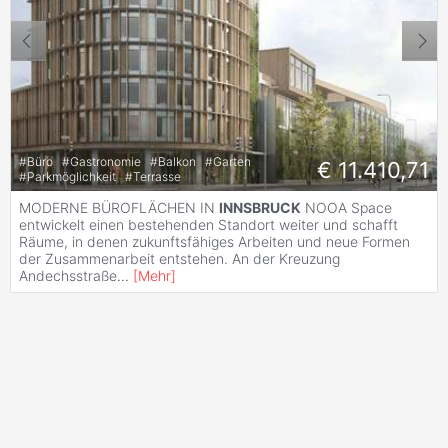
#
Büro
#
Gastronomie
#
Balkon
#
Garten
€ 11.410,71
#
Parkmöglichkeit
#
Terrasse
MODERNE BÜROFLÄCHEN IN
INNSBRUCK
NOOA Space
entwickelt einen bestehenden Standort weiter und schafft
Räume, in denen zukunftsfähiges Arbeiten und neue Formen
der Zusammenarbeit entstehen. An der Kreuzung
Andechsstraße
...
[
Mehr
]