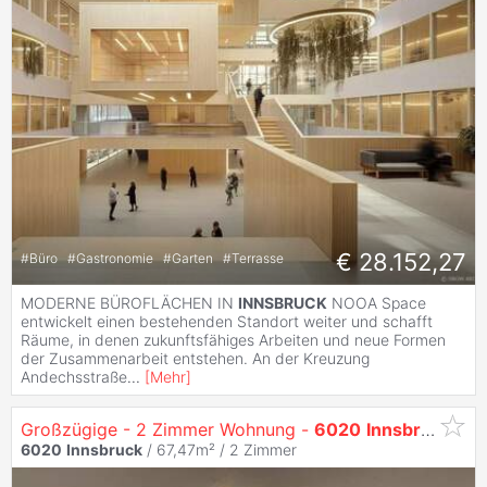
€ 28.152,27
#
Büro
#
Gastronomie
#
Garten
#
Terrasse
MODERNE BÜROFLÄCHEN IN
INNSBRUCK
NOOA Space
entwickelt einen bestehenden Standort weiter und schafft
Räume, in denen zukunftsfähiges Arbeiten und neue Formen
der Zusammenarbeit entstehen. An der Kreuzung
Andechsstraße
...
[
Mehr
]
Großzügige - 2 Zimmer Wohnung -
6020
Innsbruck
/ Pr
6020
Innsbruck
/ 67,47m² /
2 Zimmer