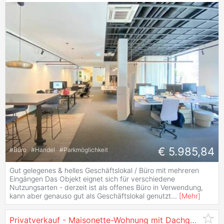
€ 5.985,84
#
Büro
#
Handel
#
Parkmöglichkeit
Gut gelegenes & helles Geschäftslokal / Büro mit mehreren
Eingängen Das Objekt eignet sich für verschiedene
Nutzungsarten - derzeit ist als offenes Büro in Verwendung,
kann aber genauso gut als Geschäftslokal genutzt
...
[
Mehr
]
Privatverkauf - Maisonette-Wohnung mit Dachgeschoss in der Lohbachsiedlung,