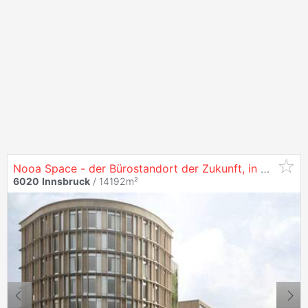
Nooa Space - der Bürostandort der Zukunft, in
6020
In
6020
Innsbruck
/ 14192m²