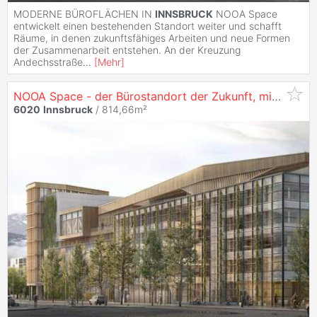
MODERNE BÜROFLÄCHEN IN
INNSBRUCK
NOOA Space
entwickelt einen bestehenden Standort weiter und schafft
Räume, in denen zukunftsfähiges Arbeiten und neue Formen
der Zusammenarbeit entstehen. An der Kreuzung
Andechsstraße
...
[
Mehr
]
NOOA Space - der Bürostandort der Zukunft, mit 814 m² in
6020
Innsbruck
/ 814,66m²