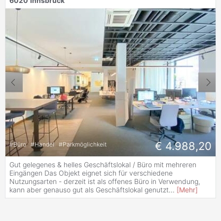
6020
Innsbruck
€ 4.988,20
#
Büro
#
Handel
#
Parkmöglichkeit
Gut gelegenes & helles Geschäftslokal / Büro mit mehreren
Eingängen Das Objekt eignet sich für verschiedene
Nutzungsarten - derzeit ist als offenes Büro in Verwendung,
kann aber genauso gut als Geschäftslokal genutzt
...
[
Mehr
]