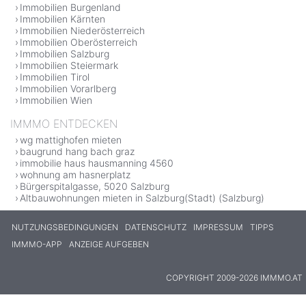
Immobilien Burgenland
Immobilien Kärnten
Immobilien Niederösterreich
Immobilien Oberösterreich
Immobilien Salzburg
Immobilien Steiermark
Immobilien Tirol
Immobilien Vorarlberg
Immobilien Wien
IMMMO ENTDECKEN
wg mattighofen mieten
baugrund hang bach graz
immobilie haus hausmanning 4560
wohnung am hasnerplatz
Bürgerspitalgasse, 5020 Salzburg
Altbauwohnungen mieten in Salzburg(Stadt) (Salzburg)
NUTZUNGSBEDINGUNGEN
DATENSCHUTZ
IMPRESSUM
TIPPS
IMMMO-APP
ANZEIGE AUFGEBEN
COPYRIGHT 2009-2026 IMMMO.AT