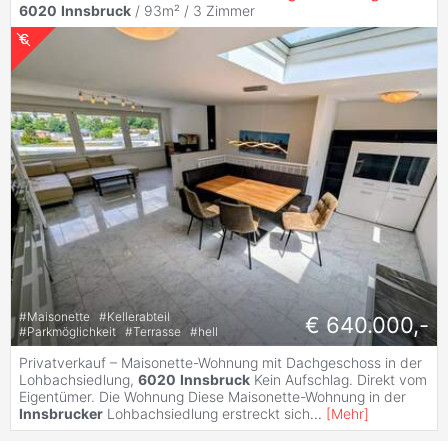
6020
Innsbruck
/ 93m² /
3 Zimmer
#
Maisonette
#
Kellerabteil
€ 640.000,-
#
Parkmöglichkeit
#
Terrasse
#
hell
Privatverkauf – Maisonette-Wohnung mit Dachgeschoss in der
Lohbachsiedlung,
6020
Innsbruck
Kein Aufschlag. Direkt vom
Eigentümer. Die Wohnung Diese Maisonette-Wohnung in der
Innsbrucker
Lohbachsiedlung erstreckt sich
...
[
Mehr
]