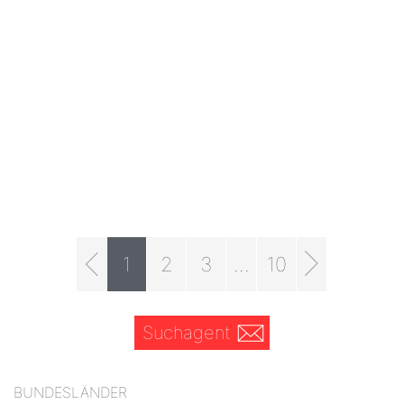
1
2
3
...
10
Suchagent
BUNDESLÄNDER