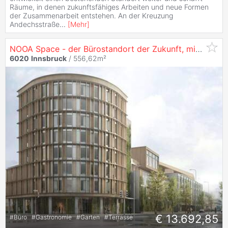
Räume, in denen zukunftsfähiges Arbeiten und neue Formen
der Zusammenarbeit entstehen. An der Kreuzung
Andechsstraße
...
[
Mehr
]
NOOA Space - der Bürostandort der Zukunft, mit 556 m² in
6020
Innsbruck
/ 556,62m²
€ 13.692,85
#
Büro
#
Gastronomie
#
Garten
#
Terrasse