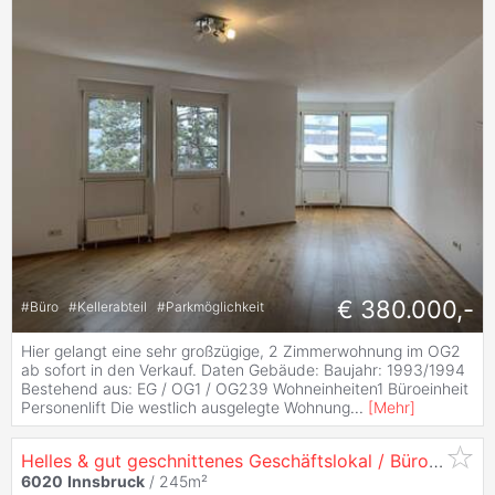
€ 380.000,-
#
Büro
#
Kellerabteil
#
Parkmöglichkeit
Hier gelangt eine sehr großzügige, 2 Zimmerwohnung im OG2
ab sofort in den Verkauf. Daten Gebäude: Baujahr: 1993/1994
Bestehend aus: EG / OG1 / OG239 Wohneinheiten1 Büroeinheit
Personenlift Die westlich ausgelegte Wohnung
...
[
Mehr
]
Helles & gut geschnittenes Geschäftslokal / Büro - in
60
6020
Innsbruck
/ 245m²