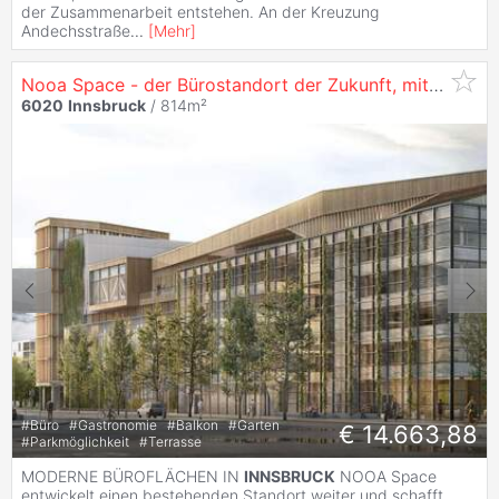
der Zusammenarbeit entstehen. An der Kreuzung
Andechsstraße
...
[
Mehr
]
Nooa Space - der Bürostandort der Zukunft, mit 814 m² in
6020
Innsbruck
/ 814m²
#
Büro
#
Gastronomie
#
Balkon
#
Garten
€ 14.663,88
#
Parkmöglichkeit
#
Terrasse
MODERNE BÜROFLÄCHEN IN
INNSBRUCK
NOOA Space
entwickelt einen bestehenden Standort weiter und schafft