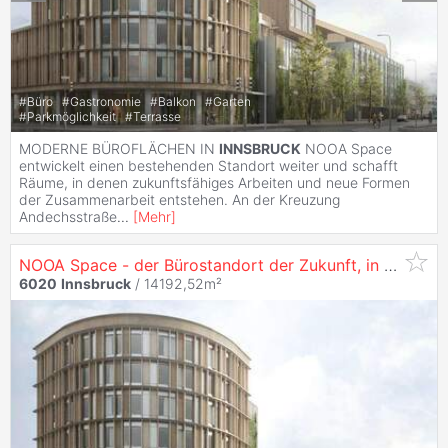
#
Büro
#
Gastronomie
#
Balkon
#
Garten
#
Parkmöglichkeit
#
Terrasse
MODERNE BÜROFLÄCHEN IN
INNSBRUCK
NOOA Space
entwickelt einen bestehenden Standort weiter und schafft
Räume, in denen zukunftsfähiges Arbeiten und neue Formen
der Zusammenarbeit entstehen. An der Kreuzung
Andechsstraße
...
[
Mehr
]
NOOA Space - der Bürostandort der Zukunft, in
6020
I
6020
Innsbruck
/ 14192,52m²