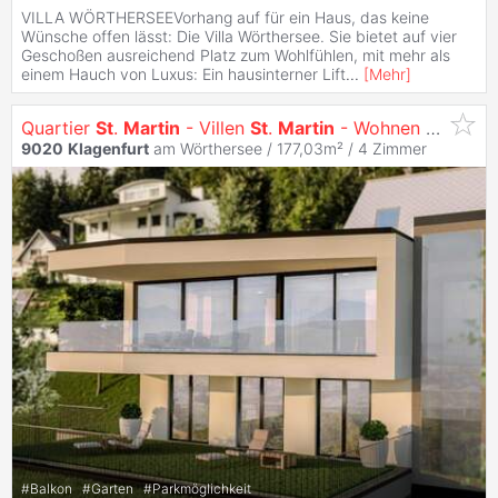
VILLA WÖRTHERSEEVorhang auf für ein Haus, das keine
Wünsche offen lässt: Die Villa Wörthersee. Sie bietet auf vier
Geschoßen ausreichend Platz zum Wohlfühlen, mit mehr als
einem Hauch von Luxus: Ein hausinterner Lift
...
[
Mehr
]
Quartier
St
.
Martin
- Villen
St
.
Martin
- Wohnen mit Ausblick
9020
Klagenfurt
am Wörthersee / 177,03m² /
4 Zimmer
#
Balkon
#
Garten
#
Parkmöglichkeit