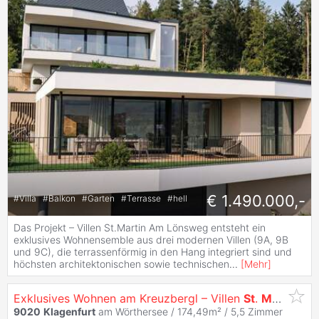
€ 1.490.000,-
#
Villa
#
Balkon
#
Garten
#
Terrasse
#
hell
Das Projekt – Villen St.Martin Am Lönsweg entsteht ein
exklusives Wohnensemble aus drei modernen Villen (9A, 9B
und 9C), die terrassenförmig in den Hang integriert sind und
höchsten architektonischen sowie technischen
...
[
Mehr
]
Exklusives Wohnen am Kreuzbergl – Villen
St
.
Martin
mit
9020
Klagenfurt
am Wörthersee / 174,49m² /
5,5 Zimmer