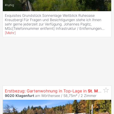
#
ruhig
Exquisites Grundstück Sonnenlage Weitblick Ruheoase
Kreuzbergl Für Fragen und Besichtigungen stehe ich Ihnen
sehr gerne jederzeit zur Verfügung. Johannes Pagitz,
MSc[Telefonnummer entfernt] Infrastruktur / Entfernungen
...
[
Mehr
]
Erstbezug: Gartenwohnung in Top-Lage in
St
.
Martin
- s
9020
Klagenfurt
am Wörthersee / 58,75m² /
2 Zimmer