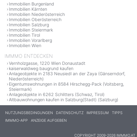
Immobilien Burgenland
Immobilien Kärnten
Immobilien Niederösterreich
Immobilien Oberösterreich
Immobilien Salzburg
Immobilien Steiermark
Immobilien Tirol
Immobilien Vorarlberg
Immobilien Wien
IMMMO ENTDECKEN
Vernholzgasse, 1220 Wien Donaustadt
kaiserwaldweg baugrund kaufen
Anlageobjekte in 2183 Neusiedl an der Zaya (Gänserndorf,
Niederösterreich)
Eigentumswohnungen in 8584 Hirschegg-Pack (Voitsberg,
Steiermark)
Anlageobjekte in 6262 Schlitters (Schwaz, Tirol)
Altbauwohnungen kaufen in Salzburg(Stadt) (Salzburg)
NUTZUNGSBEDINGUNGEN
DATENSCHUTZ
IMPRESSUM
TIPPS
IMMMO-APP
ANZEIGE AUFGEBEN
COPYRIGHT 2009-2026 IMMMO.AT