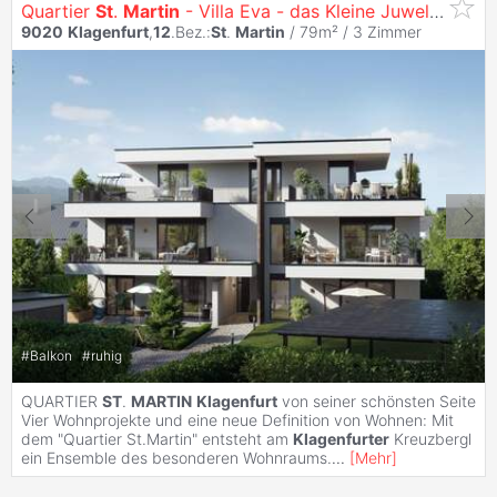
Quartier
St
.
Martin
- Villa Eva - das Kleine Juwel am Konradweg
9020
Klagenfurt
,
12
.Bez.:
St
.
Martin
/ 79m² /
3 Zimmer
#
Balkon
#
ruhig
QUARTIER
ST
.
MARTIN
Klagenfurt
von seiner schönsten Seite
Vier Wohnprojekte und eine neue Definition von Wohnen: Mit
dem "Quartier St.Martin" entsteht am
Klagenfurter
Kreuzbergl
ein Ensemble des besonderen Wohnraums.
...
[
Mehr
]