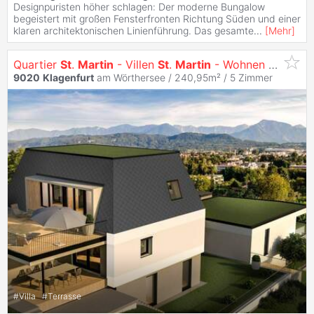
Designpuristen höher schlagen: Der moderne Bungalow
begeistert mit großen Fensterfronten Richtung Süden und einer
klaren architektonischen Linienführung. Das gesamte
...
[
Mehr
]
Quartier
St
.
Martin
- Villen
St
.
Martin
- Wohnen mit Ausblick
9020
Klagenfurt
am Wörthersee / 240,95m² /
5 Zimmer
#
Villa
#
Terrasse