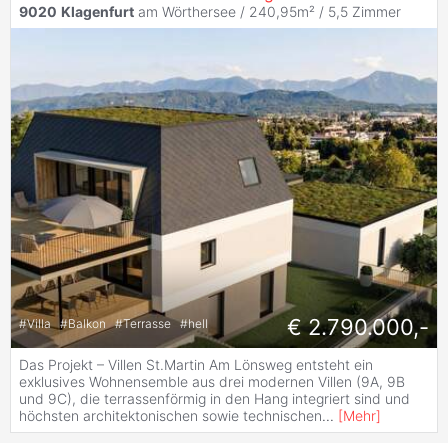
9020
Klagenfurt
am Wörthersee / 240,95m² /
5,5 Zimmer
€ 2.790.000,-
#
Villa
#
Balkon
#
Terrasse
#
hell
Das Projekt – Villen St.Martin Am Lönsweg entsteht ein
exklusives Wohnensemble aus drei modernen Villen (9A, 9B
und 9C), die terrassenförmig in den Hang integriert sind und
höchsten architektonischen sowie technischen
...
[
Mehr
]