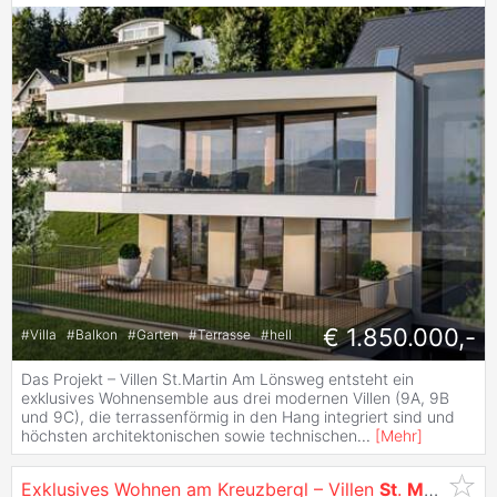
€ 1.850.000,-
#
Villa
#
Balkon
#
Garten
#
Terrasse
#
hell
Das Projekt – Villen St.Martin Am Lönsweg entsteht ein
exklusives Wohnensemble aus drei modernen Villen (9A, 9B
und 9C), die terrassenförmig in den Hang integriert sind und
höchsten architektonischen sowie technischen
...
[
Mehr
]
Exklusives Wohnen am Kreuzbergl – Villen
St
.
Martin
mit