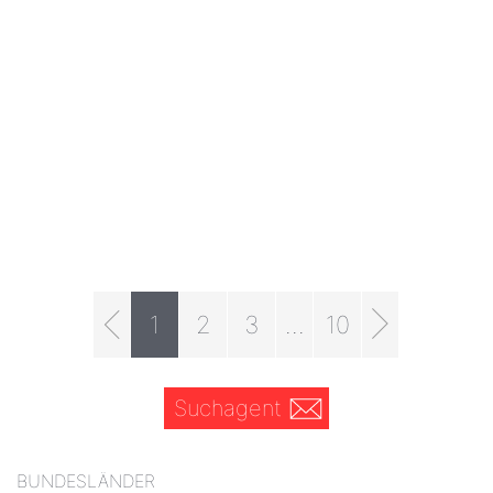
1
2
3
...
10
Suchagent
BUNDESLÄNDER