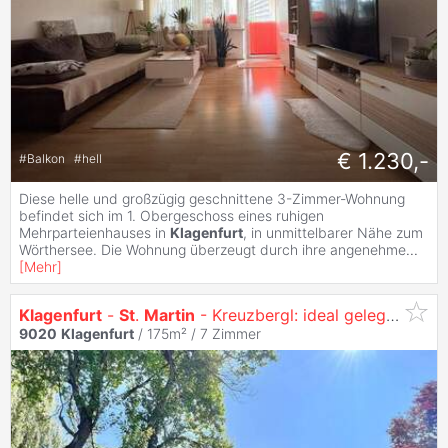
€ 1.230,-
#
Balkon
#
hell
Diese helle und großzügig geschnittene 3-Zimmer-Wohnung
befindet sich im 1. Obergeschoss eines ruhigen
Mehrparteienhauses in
Klagenfurt
, in unmittelbarer Nähe zum
Wörthersee. Die Wohnung überzeugt durch ihre angenehme
...
[
Mehr
]
Klagenfurt
-
St
.
Martin
- Kreuzbergl: ideal gelegen Immobilie mit TOP POTENTIAL
9020
Klagenfurt
/ 175m² /
7 Zimmer