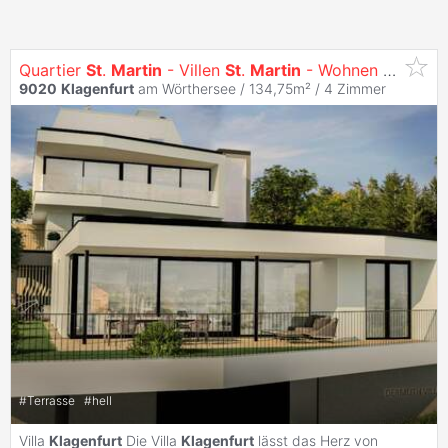
Quartier
St
.
Martin
- Villen
St
.
Martin
- Wohnen mit Ausblick
9020
Klagenfurt
am Wörthersee / 134,75m² /
4 Zimmer
#
Terrasse
#
hell
Villa
Klagenfurt
Die Villa
Klagenfurt
lässt das Herz von