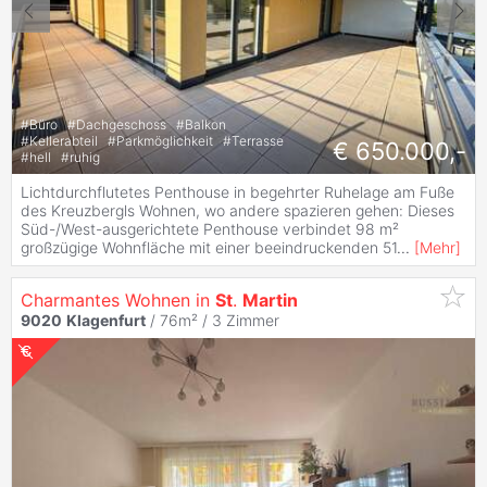
#
Büro
#
Dachgeschoss
#
Balkon
#
Kellerabteil
#
Parkmöglichkeit
#
Terrasse
€ 650.000,-
#
hell
#
ruhig
Lichtdurchflutetes Penthouse in begehrter Ruhelage am Fuße
des Kreuzbergls Wohnen, wo andere spazieren gehen: Dieses
Süd-/West-ausgerichtete Penthouse verbindet 98 m²
großzügige Wohnfläche mit einer beeindruckenden 51
...
[
Mehr
]
Charmantes Wohnen in
St
.
Martin
9020
Klagenfurt
/ 76m² /
3 Zimmer