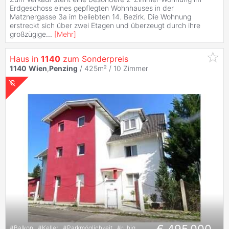
Erdgeschoss eines gepflegten Wohnhauses in der
Matznergasse 3a im beliebten 14. Bezirk. Die Wohnung
erstreckt sich über zwei Etagen und überzeugt durch ihre
großzügige
...
[
Mehr
]
Haus in
1140
zum Sonderpreis
1140
Wien
,
Penzing
/ 425m² /
10 Zimmer
#
Balkon
#
Keller
#
Parkmöglichkeit
#
ruhig