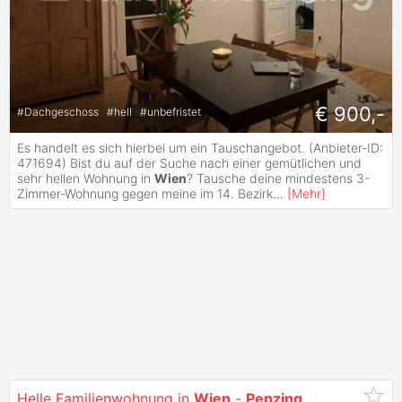
€ 900,-
#
Dachgeschoss
#
hell
#
unbefristet
Es handelt es sich hierbei um ein Tauschangebot. (Anbieter-ID:
471694) Bist du auf der Suche nach einer gemütlichen und
sehr hellen Wohnung in
Wien
? Tausche deine mindestens 3-
Zimmer-Wohnung gegen meine im 14. Bezirk
...
[
Mehr
]
Helle Familienwohnung in
Wien
-
Penzing