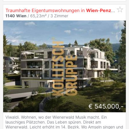
Traumhafte Eigentumswohnungen in
Wien
-
Penzing
.
1140
Wien
/ 65,23m² /
3 Zimmer
€ 545.000,-
Viwaldi. Wohnen, wo der Wienerwald Musik macht. Ein
lauschiges Plätzchen. Das Leben spüren. Direkt am
Wienerwald. Leicht erhöht im 14. Bezirk. Wo Amseln singen und