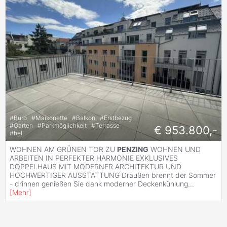
#
Büro
#
Maisonette
#
Balkon
#
Erstbezug
#
Garten
#
Parkmöglichkeit
#
Terrasse
€ 953.800,-
#
hell
WOHNEN AM GRÜNEN TOR ZU
PENZING
WOHNEN UND
ARBEITEN IN PERFEKTER HARMONIE EXKLUSIVES
DOPPELHAUS MIT MODERNER ARCHITEKTUR UND
HOCHWERTIGER AUSSTATTUNG Draußen brennt der Sommer
- drinnen genießen Sie dank moderner Deckenkühlung
...
[
Mehr
]