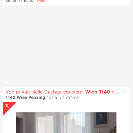
Einfahrtshöhe
...
[
Mehr
]
Von privat: Helle Dachgarconniere,
Wien
1140
neben S-Bahn
1140
Wien
,
Penzing
/ 31m² /
1 Zimmer