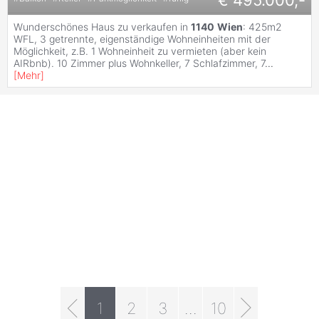
€ 495.000,-
Wunderschönes Haus zu verkaufen in
1140
Wien
: 425m2
WFL, 3 getrennte, eigenständige Wohneinheiten mit der
Möglichkeit, z.B. 1 Wohneinheit zu vermieten (aber kein
AIRbnb). 10 Zimmer plus Wohnkeller, 7 Schlafzimmer, 7
...
[
Mehr
]
1
2
3
...
10