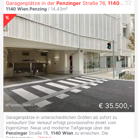
Garagenplätze in der
Penzinger
Straße 76,
1140
Wien
z
1140
Wien
,
Penzing
/ 14,43m²
€ 35.500,-
#
Parkmöglichkeit
Garagenplätze in unterschiedlichen Größen ab sofort zu
verkaufen! Der Verkauf erfolgt provisionsfrei direkt vom
Eigentümer. Neue und moderne Tiefgarage über die
Penzinger
Straße 76,
1140
Wien
zu erreichen. Die