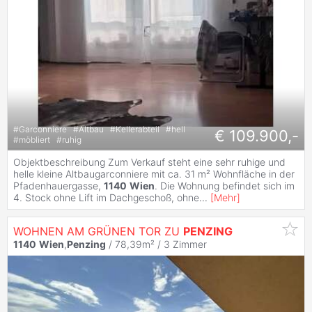
#
Garconniere
#
Altbau
#
Kellerabteil
#
hell
€ 109.900,-
#
möbliert
#
ruhig
Objektbeschreibung Zum Verkauf steht eine sehr ruhige und
helle kleine Altbaugarconniere mit ca. 31 m² Wohnfläche in der
Pfadenhauergasse,
1140
Wien
. Die Wohnung befindet sich im
4. Stock ohne Lift im Dachgeschoß, ohne
...
[
Mehr
]
WOHNEN AM GRÜNEN TOR ZU
PENZING
1140
Wien
,
Penzing
/ 78,39m² /
3 Zimmer