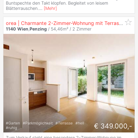
Buntspechte den Takt klopfen. Begleitet von leisem
Blätterrauschen.
...
[
Mehr
]
orea | Charmante 2-Zimmer-Wohnung mit Terrasse & Eigengarten in
1140
Wien
,
Penzing
/ 54,46m² /
2 Zimmer
#
Garten
#
Parkmöglichkeit
#
Terrasse
#
hell
€ 349.000,-
#
ruhig
Zum Verkauf steht eine besondere 2-Zimmer-Wohnung im