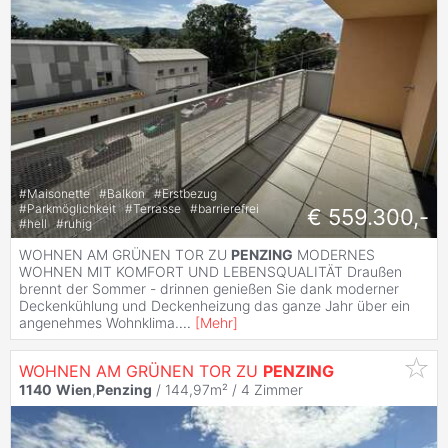
#
Maisonette
#
Balkon
#
Erstbezug
#
Parkmöglichkeit
#
Terrasse
#
barrierefrei
€ 559.300,-
#
hell
#
ruhig
WOHNEN AM GRÜNEN TOR ZU
PENZING
MODERNES
WOHNEN MIT KOMFORT UND LEBENSQUALITÄT Draußen
brennt der Sommer - drinnen genießen Sie dank moderner
Deckenkühlung und Deckenheizung das ganze Jahr über ein
angenehmes Wohnklima.
...
[
Mehr
]
WOHNEN AM GRÜNEN TOR ZU
PENZING
1140
Wien
,
Penzing
/ 144,97m² /
4 Zimmer