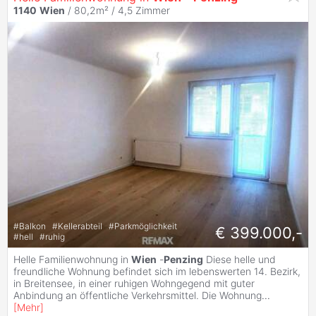
1140
Wien
/ 80,2m² /
4,5 Zimmer
#
Balkon
#
Kellerabteil
#
Parkmöglichkeit
€ 399.000,-
#
hell
#
ruhig
Helle Familienwohnung in
Wien
-
Penzing
Diese helle und
freundliche Wohnung befindet sich im lebenswerten 14. Bezirk,
in Breitensee, in einer ruhigen Wohngegend mit guter
Anbindung an öffentliche Verkehrsmittel. Die Wohnung
...
[
Mehr
]