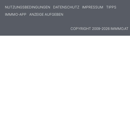
NUTZUNGSBEDINGUNGEN
DATENSCHUTZ
IMPRESSUM
TIPPS
IMMMO-APP
ANZEIGE AUFGEBEN
COPYRIGHT 2009-2026 IMMMO.AT