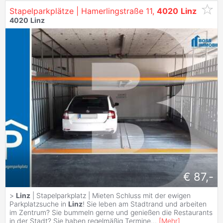
Stapelparkplätze | Hamerlingstraße 11,
4020
Linz
4020
Linz
€ 87,-
>
Linz
| Stapelparkplatz | Mieten Schluss mit der ewigen
Parkplatzsuche in
Linz
! Sie leben am Stadtrand und arbeiten
im Zentrum? Sie bummeln gerne und genießen die Restaurants
in der Stadt? Sie haben regelmäßig Termine
...
[
Mehr
]