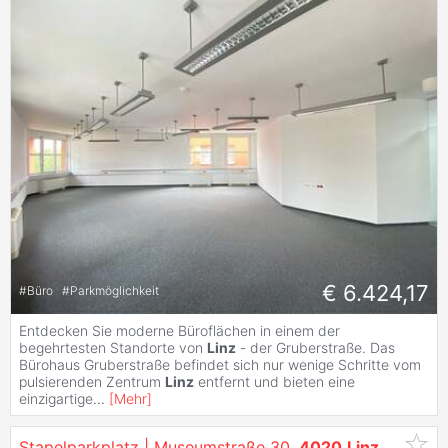
€ 6.424,17
#
Büro
#
Parkmöglichkeit
Entdecken Sie moderne Büroflächen in einem der
begehrtesten Standorte von
Linz
- der Gruberstraße. Das
Bürohaus Gruberstraße befindet sich nur wenige Schritte vom
pulsierenden Zentrum
Linz
entfernt und bieten eine
einzigartige
...
[
Mehr
]
Stapelparkplatz | Museumstraße 30,
4020
Linz