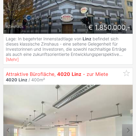
€ 1.850.000,-
#
Zinshaus
Lage: In begehrter Innenstadtlage von
Linz
befindet sich
dieses klassische Zinshaus - eine seltene Gelegenheit für
Investorinnen und Investoren, die sowohl nachhaltige Erträge
als auch eine zukunftsorientierte Entwicklungsperspektive
...
[
Mehr
]
Attraktive Bürofläche,
4020
Linz
- zur Miete
4020
Linz
/ 400m²