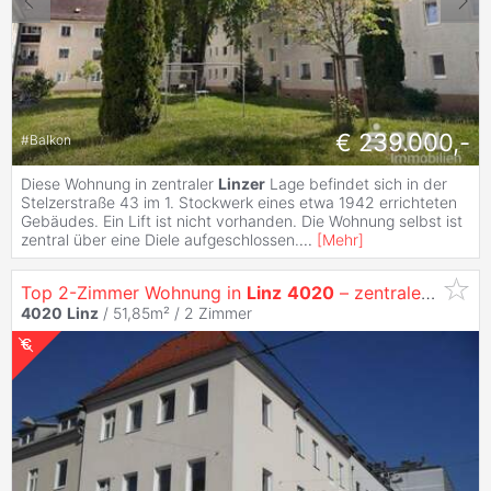
€ 239.000,-
#
Balkon
Diese Wohnung in zentraler
Linzer
Lage befindet sich in der
Stelzerstraße 43 im 1. Stockwerk eines etwa 1942 errichteten
Gebäudes. Ein Lift ist nicht vorhanden. Die Wohnung selbst ist
zentral über eine Diele aufgeschlossen.
...
[
Mehr
]
Top 2-Zimmer Wohnung in
Linz
4020
– zentrale Lage
4020
Linz
/ 51,85m² /
2 Zimmer