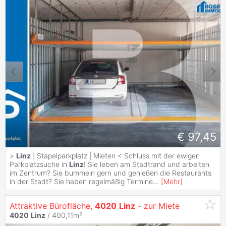
€ 97,45
>
Linz
| Stapelparkplatz | Mieten < Schluss mit der ewigen
Parkplatzsuche in
Linz
! Sie leben am Stadtrand und arbeiten
im Zentrum? Sie bummeln gern und genießen die Restaurants
in der Stadt? Sie haben regelmäßig Termine
...
[
Mehr
]
Attraktive Bürofläche,
4020
Linz
- zur Miete
4020
Linz
/ 400,11m²