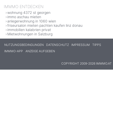
IMMMO ENTDECKEN
wohnung 4372 st georgen
immo aschau mieten
anlegerwohnung in 1060 wien
friseursalon mieten pachten kaufen linz donau
immobilien kalabrien privat
Mietwohnungen in Salzburg
NUTZUNGSBEDINGUNGEN
DATENSCHUTZ
IMPRESSUM
TIPPS
IMMMO-APP
ANZEIGE AUFGEBEN
COPYRIGHT 2009-2026 IMMMO.AT