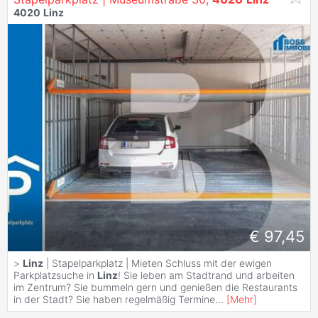
4020
Linz
€ 97,45
>
Linz
| Stapelparkplatz | Mieten Schluss mit der ewigen
Parkplatzsuche in
Linz
! Sie leben am Stadtrand und arbeiten
im Zentrum? Sie bummeln gern und genießen die Restaurants
in der Stadt? Sie haben regelmäßig Termine
...
[
Mehr
]