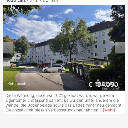
4020
Linz
/ 51m² /
2 Zimmer
€ 194.000,-
#
Kellerabteil
#
hell
Diese Wohnung, die etwa 2021 gekauft wurde, wurde vom
Eigentümer umfassend saniert. Es wurden unter anderem die
Wände, die Bodenbeläge sowie das Badezimmer neu gemacht.
Gleichzeitig mit diesen Verbesserungsmaßnahmen
...
[
Mehr
]