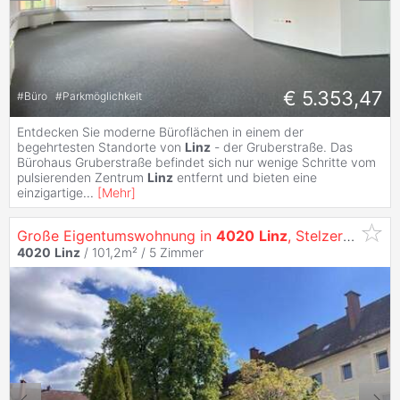
€ 5.353,47
#
Büro
#
Parkmöglichkeit
Entdecken Sie moderne Büroflächen in einem der
begehrtesten Standorte von
Linz
- der Gruberstraße. Das
Bürohaus Gruberstraße befindet sich nur wenige Schritte vom
pulsierenden Zentrum
Linz
entfernt und bieten eine
einzigartige
...
[
Mehr
]
Große Eigentumswohnung in
4020
Linz
, Stelzerstraße 43 Top 4
4020
Linz
/ 101,2m² /
5 Zimmer