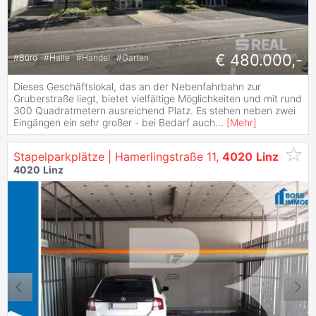
€ 480.000,-
#
Büro
#
Halle
#
Handel
#
Garten
Dieses Geschäftslokal, das an der Nebenfahrbahn zur
Gruberstraße liegt, bietet vielfältige Möglichkeiten und mit rund
300 Quadratmetern ausreichend Platz. Es stehen neben zwei
Eingängen ein sehr großer - bei Bedarf auch
...
[
Mehr
]
Stapelparkplätze | Hamerlingstraße 11,
4020
Linz
4020
Linz