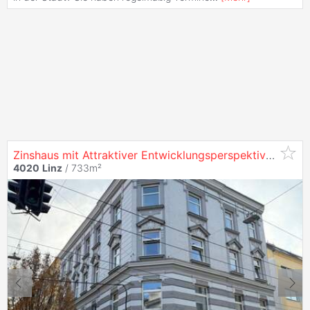
Zinshaus mit Attraktiver Entwicklungsperspektive in
40
4020
Linz
/ 733m²