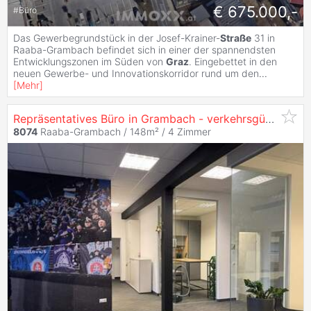
€ 675.000,-
#
Büro
Das Gewerbegrundstück in der Josef-Krainer-
Straße
31 in
Raaba-Grambach befindet sich in einer der spannendsten
Entwicklungszonen im Süden von
Graz
. Eingebettet in den
neuen Gewerbe- und Innovationskorridor rund um den
...
[
Mehr
]
Repräsentatives Büro in Grambach - verkehrsgünstige Lage nahe Autobahn
8074
Raaba-Grambach / 148m² /
4 Zimmer