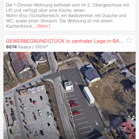
Die 1-Zimmer-Wohnung befindet sich im 2. Obergeschoss mit
Lift und verfügt über eine Küche, einen
Wohn-/Ess-/Schlafbereich, ein Badezimmer mit Dusche und
WC, sowie einen Vorraum. Die Wohnung ist mit einem
Küchenblock
...
[
Mehr
]
GEWERBEGRUNDSTÜCK in zentraler Lage in RAABA-GRAMBACH
8074
Raaba / 100m²