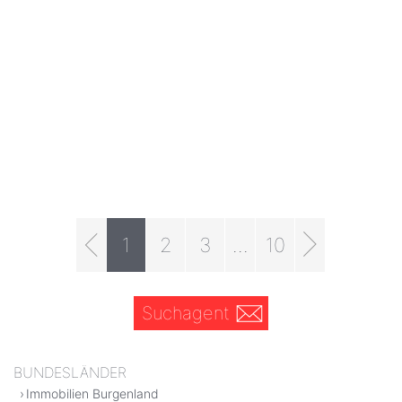
1
2
3
...
10
Suchagent
BUNDESLÄNDER
Immobilien Burgenland