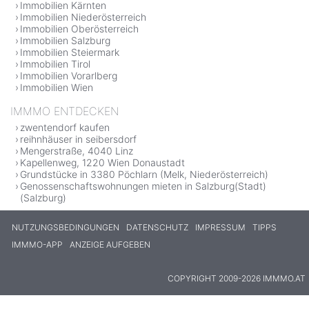
Immobilien Kärnten
Immobilien Niederösterreich
Immobilien Oberösterreich
Immobilien Salzburg
Immobilien Steiermark
Immobilien Tirol
Immobilien Vorarlberg
Immobilien Wien
IMMMO ENTDECKEN
zwentendorf kaufen
reihnhäuser in seibersdorf
Mengerstraße, 4040 Linz
Kapellenweg, 1220 Wien Donaustadt
Grundstücke in 3380 Pöchlarn (Melk, Niederösterreich)
Genossenschaftswohnungen mieten in Salzburg(Stadt)
(Salzburg)
NUTZUNGSBEDINGUNGEN
DATENSCHUTZ
IMPRESSUM
TIPPS
IMMMO-APP
ANZEIGE AUFGEBEN
COPYRIGHT 2009-2026 IMMMO.AT