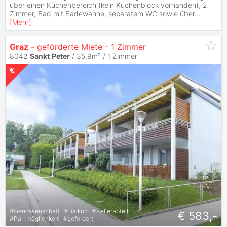
über einen Küchenbereich (kein Küchenblock vorhanden), 2
Zimmer, Bad mit Badewanne, separatem WC sowie über
...
[
Mehr
]
Graz
- geförderte Miete - 1 Zimmer
8042
Sankt
Peter
/ 35,9m² /
1 Zimmer
#
Genossenschaft
#
Balkon
#
Kellerabteil
€ 583,-
#
Parkmöglichkeit
#
gefördert