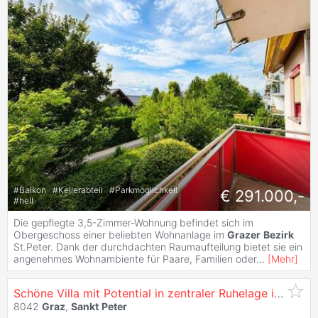
#
Balkon
#
Kellerabteil
#
Parkmöglichkeit
€ 291.000,-
#
hell
Die gepflegte 3,5-Zimmer-Wohnung befindet sich im
Obergeschoss einer beliebten Wohnanlage im
Grazer
Bezirk
St.Peter. Dank der durchdachten Raumaufteilung bietet sie ein
angenehmes Wohnambiente für Paare, Familien oder
...
[
Mehr
]
Schöne Villa mit Potential in zentraler Ruhelage in
Graz
-
8042
Graz
,
Sankt
Peter