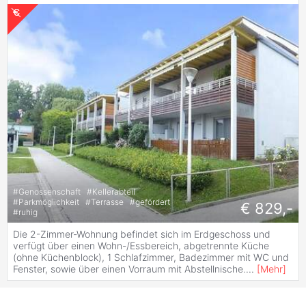
#
Genossenschaft
#
Kellerabteil
#
Parkmöglichkeit
#
Terrasse
#
gefördert
€ 829,-
#
ruhig
Die 2-Zimmer-Wohnung befindet sich im Erdgeschoss und
verfügt über einen Wohn-/Essbereich, abgetrennte Küche
(ohne Küchenblock), 1 Schlafzimmer, Badezimmer mit WC und
Fenster, sowie über einen Vorraum mit Abstellnische.
...
[
Mehr
]