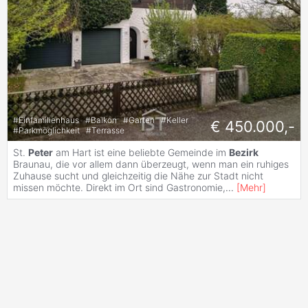
#
Einfamilienhaus
#
Balkon
#
Garten
#
Keller
€ 450.000,-
#
Parkmöglichkeit
#
Terrasse
St.
Peter
am Hart ist eine beliebte Gemeinde im
Bezirk
Braunau, die vor allem dann überzeugt, wenn man ein ruhiges
Zuhause sucht und gleichzeitig die Nähe zur Stadt nicht
missen möchte. Direkt im Ort sind Gastronomie,
...
[
Mehr
]