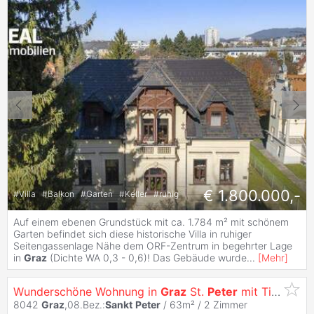
€ 1.800.000,-
#
Villa
#
Balkon
#
Garten
#
Keller
#
ruhig
Auf einem ebenen Grundstück mit ca. 1.784 m² mit schönem
Garten befindet sich diese historische Villa in ruhiger
Seitengassenlage Nähe dem ORF-Zentrum in begehrter Lage
in
Graz
(Dichte WA 0,3 - 0,6)! Das Gebäude wurde
...
[
Mehr
]
Wunderschöne Wohnung in
Graz
St.
Peter
mit Tiefgaragenplatz
8042
Graz
,08.Bez.:
Sankt
Peter
/ 63m² /
2 Zimmer