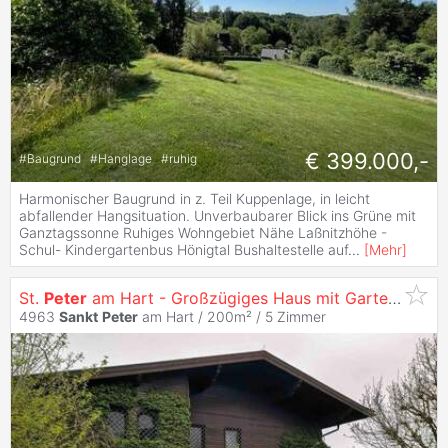
€ 399.000,-
#
Baugrund
#
Hanglage
#
ruhig
Harmonischer Baugrund in z. Teil Kuppenlage, in leicht
abfallender Hangsituation. Unverbaubarer Blick ins Grüne mit
Ganztagssonne Ruhiges Wohngebiet Nähe Laßnitzhöhe -
Schul- Kindergartenbus Hönigtal Bushaltestelle auf
...
[
Mehr
]
St.
Peter
am Hart - Großzügiges Haus mit Garten, Pool und Kellerbar
4963
Sankt
Peter
am Hart / 200m² /
5 Zimmer