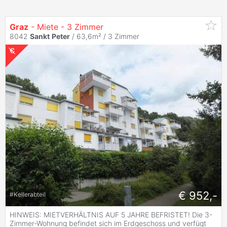
Graz
- Miete - 3 Zimmer
8042
Sankt
Peter
/ 63,6m² /
3 Zimmer
€ 952,-
#
Kellerabteil
HINWEIS: MIETVERHÄLTNIS AUF 5 JAHRE BEFRISTET! Die 3-
Zimmer-Wohnung befindet sich im Erdgeschoss und verfügt