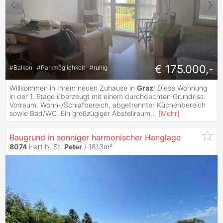
€ 175.000,-
#
Balkon
#
Parkmöglichkeit
#
ruhig
Willkommen in Ihrem neuen Zuhause in
Graz
! Diese Wohnung
in der 1. Etage überzeugt mit einem durchdachten Grundriss:
Vorraum, Wohn-/Schlafbereich, abgetrennter Küchenbereich
sowie Bad/WC. Ein großzügiger Abstellraum
...
[
Mehr
]
Baugrund in sonniger harmonischer Hanglage
8074
Hart b, St.
Peter
/ 1813m²