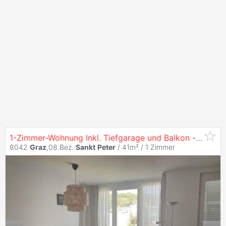
1-Zimmer-Wohnung Inkl. Tiefgarage und Balkon -
Graz
S
8042
Graz
,08.Bez.:
Sankt
Peter
/ 41m² /
1 Zimmer