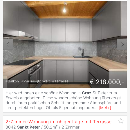
€ 218.000,-
#
Balkon
#
Parkmöglichkeit
#
Terrasse
Hier wird Ihnen eine schöne Wohnung in
Graz
St.Peter zum
Erwerb angeboten. Diese wunderschöne Wohnung überzeugt
durch ihren praktischen Schnitt, angenehme Atmosphäre und
ihrer perfekten Lage. Ob als Eigennutzung oder
...
[
Mehr
]
2-Zimmer-Wohnung in ruhiger Lage mit Terrasse - geförderte Miete - 2 Zimmer
8042
Sankt
Peter
/ 50,2m² /
2 Zimmer