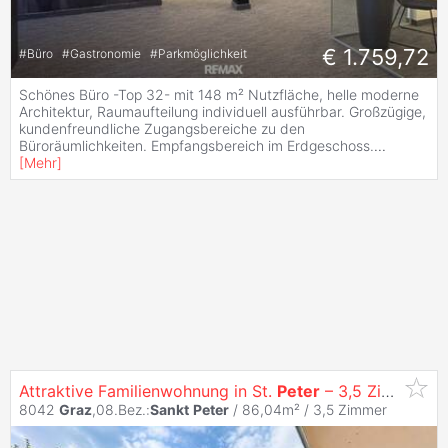
€ 1.759,72
#
Büro
#
Gastronomie
#
Parkmöglichkeit
Schönes Büro -Top 32- mit 148 m² Nutzfläche, helle moderne
Architektur, Raumaufteilung individuell ausführbar. Großzügige,
kundenfreundliche Zugangsbereiche zu den
Büroräumlichkeiten. Empfangsbereich im Erdgeschoss.
...
[
Mehr
]
Attraktive Familienwohnung in St.
Peter
– 3,5 Zimmer, Balkon & TG-Stellplatz
8042
Graz
,08.Bez.:
Sankt
Peter
/ 86,04m² /
3,5 Zimmer