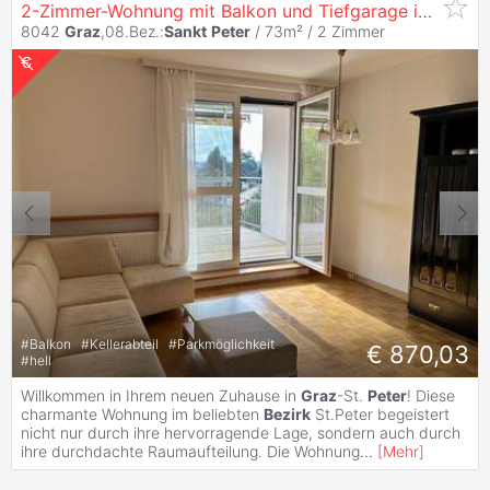
2-Zimmer-Wohnung mit Balkon und Tiefgarage in
Graz
-
8042
Graz
,08.Bez.:
Sankt
Peter
/ 73m² /
2 Zimmer
#
Balkon
#
Kellerabteil
#
Parkmöglichkeit
€ 870,03
#
hell
Willkommen in Ihrem neuen Zuhause in
Graz
-St.
Peter
! Diese
charmante Wohnung im beliebten
Bezirk
St.Peter begeistert
nicht nur durch ihre hervorragende Lage, sondern auch durch
ihre durchdachte Raumaufteilung. Die Wohnung
...
[
Mehr
]