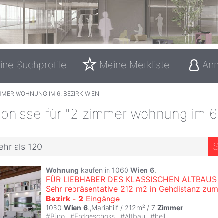
ine Suchprofile
Meine Merkliste
An
MMER WOHNUNG IM 6. BEZIRK WIEN
bnisse für "2 zimmer wohnung im 6.
S
ehr als 120
Wohnung
kaufen in 1060
Wien
6
.
FÜR LIEBHABER DES KLASSISCHEN ALTBAUS 
Sehr repräsentative 212 m2 in Gehdistanz zum 
Bezirk
-
2
Eingänge
1060
Wien
6
.,Mariahilf / 212m² /
7
Zimmer
#
Büro
#
Erdgeschoss
#
Altbau
#
hell