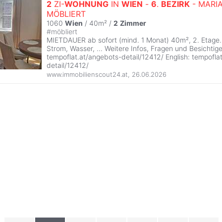
2
ZI-
WOHNUNG
IN
WIEN
-
6
.
BEZIRK
- MARIA
MÖBLIERT
1060
Wien
/ 40m² /
2
Zimmer
#
möbliert
MIETDAUER ab sofort (mind. 1 Monat) 40m², 2. Etage. 
Strom, Wasser, ... Weitere Infos, Fragen und Besichtig
tempoflat.at/angebots-detail/12412/ English: tempoflat
detail/12412/
www.immobilienscout24.at
,
26.06.2026