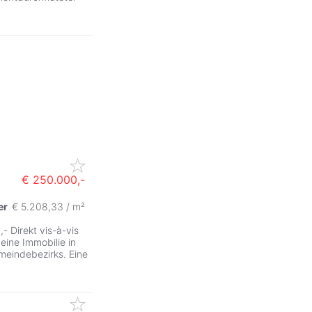
€ 250.000,-
er
€ 5.208,33 / m²
- Direkt vis-à-vis
eine Immobilie in
eindebezirks. Eine