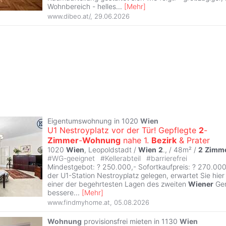
Wohnbereich - helles
...
[
Mehr
]
www.dibeo.at/
,
29.06.2026
Eigentumswohnung in 1020
Wien
U1 Nestroyplatz vor der Tür! Gepflegte
2
-
Zimmer
-
Wohnung
nahe 1.
Bezirk
& Prater
1020
Wien
, Leopoldstadt /
Wien
2
., / 48m² /
2
Zimm
#
WG-geeignet
#
Kellerabteil
#
barrierefrei
Mindestgebot: ? 250.000,- Sofortkaufpreis: ? 270.000,
der U1-Station Nestroyplatz gelegen, erwartet Sie hier 
einer der begehrtesten Lagen des zweiten
Wiener
Gem
bessere
...
[
Mehr
]
www.findmyhome.at
,
05.08.2026
Wohnung
provisionsfrei mieten in 1130
Wien