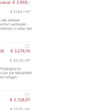
 Luxus
€ 3.950,-
€ 21,94 / m²
die zeitlose
mfort verbindet.
zimmer) in einer der
GE
€ 3.274,76
€ 32,75 / m²
risörsalon in
von der Mariahilfer
ner ruhigen
€ 2.728,97
€ 27,29 / m²
ZurÃ