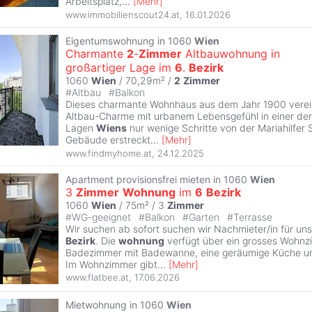
Arbeitsplatz,
...
[
Mehr
]
www.immobilienscout24.at
,
16.01.2026
Eigentumswohnung in 1060
Wien
Charmante
2
-
Zimmer
Altbauwohnung in
großartiger Lage im
6
.
Bezirk
1060
Wien
/ 70,29m² /
2
Zimmer
#
Altbau
#
Balkon
Dieses charmante Wohnhaus aus dem Jahr 1900 verein
Altbau-Charme mit urbanem Lebensgefühl in einer de
Lagen
Wiens
nur wenige Schritte von der Mariahilfer 
Gebäude erstreckt
...
[
Mehr
]
www.findmyhome.at
,
24.12.2025
Apartment provisionsfrei mieten in 1060
Wien
3
Zimmer
Wohnung
im
6
Bezirk
1060
Wien
/ 75m² /
3
Zimmer
#
WG-geeignet
#
Balkon
#
Garten
#
Terrasse
Wir suchen ab sofort suchen wir Nachmieter/in für un
Bezirk
. Die
wohnung
verfügt über ein grosses Wohnz
Badezimmer mit Badewanne, eine geräumige Küche un
Im Wohnzimmer gibt
...
[
Mehr
]
www.flatbee.at
,
17.06.2026
Mietwohnung in 1060
Wien