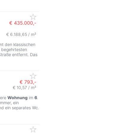
€ 435.000,-
€ 6.188,65 / m²
t den klassischen
r begehrtesten
Straße entfernt. Das
€ 793,-
€ 10,57 / m²
sere
Wohnung
im
6
.
immer, ein
d ein separates Wc.