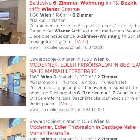
Exklusive
6
-
Zimmer
-
Wohnung
im 13.
Bezirk
:
trifft
Wiener
Charme
1130
Wien
/ 180m² /
6
Zimmer
#
Balkon
#
Garten
Willkommen in einem außergewöhnlichen Zuhause, das 
Eleganz der
Wiener
Architektur mit modernem Wohnko
Diese beeindruckende
6
-
Zimmer
-
Wohnung
(4 Schlaf
prestigeträchtigsten
...
[
Mehr
]
www.immobilienscout24.at
,
10.07.2026
Gewerbeobjekt mieten in 1060
Wien
6
.
MODERNER, EDLER FRISÖRSALON IN BESTLA
NAHE MARIAHILFERSTRAßE
1060
Wien
6
.,Mariahilf / 100m² /
2
Zimmer
#
Gastronomie
#
Handel
#
Altbau
#
unbefristet
Zur Vermietung gelangt ein hochwertig ausgestatteter F
absoluter Bestlage des
6
.
Bezirks
, nur 1–
2
Gehminuten 
Straße entfernt. Das Geschäftslokal befindet sich in ei
Seitengasse
...
[
Mehr
]
www.immobilienscout24.at
,
29.01.2026
Gewerbeobjekt mieten in 1060
Wien
6
.
Moderner, Edler Frisörsalon in Bestlage Nahe
Mariahilferstraße
1060
Wien
6
.,Mariahilf / 100m² /
2
Zimmer