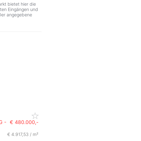
kt bietet hier die
ten Eingängen und
 Der angegebene
G -
€ 480.000,-
€ 4.917,53 / m²