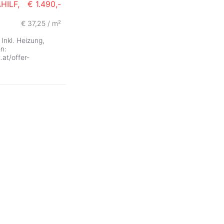
HILF,
€ 1.490,-
€ 37,25 / m²
Inkl. Heizung,
en:
.at/offer-