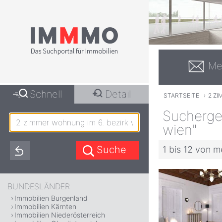
Me
Schnell
Detail
STARTSEITE
›
2 ZI
Sucherge
wien"
1 bis 12 von m
BUNDESLÄNDER
Immobilien Burgenland
Immobilien Kärnten
Immobilien Niederösterreich