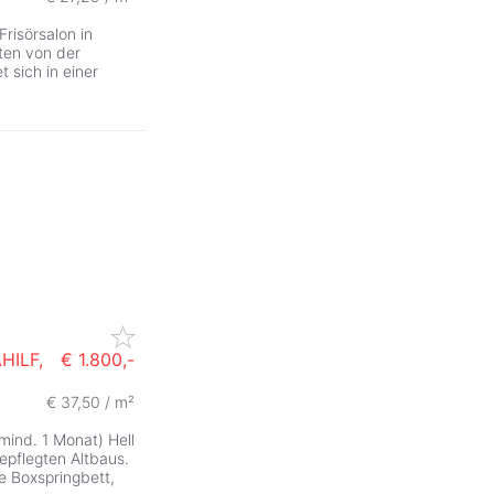
risörsalon in
en von der
t sich in einer
HILF,
€ 1.800,-
€ 37,50 / m²
ind. 1 Monat) Hell
gepflegten Altbaus.
e Boxspringbett,