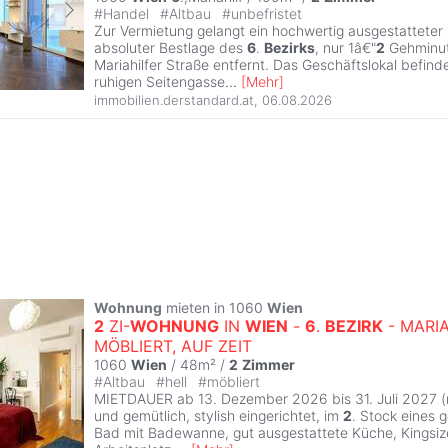
#
Handel
#
Altbau
#
unbefristet
Zur Vermietung gelangt ein hochwertig ausgestatteter F
absoluter Bestlage des
6
.
Bezirks
, nur 1â€"
2
Gehminut
Mariahilfer Straße entfernt. Das Geschäftslokal befinde
ruhigen Seitengasse
...
[
Mehr
]
immobilien.derstandard.at
,
06.08.2026
Wohnung
mieten in 1060
Wien
2
ZI-
WOHNUNG
IN
WIEN
-
6
.
BEZIRK
- MARIA
MÖBLIERT, AUF ZEIT
1060
Wien
/ 48m² /
2
Zimmer
#
Altbau
#
hell
#
möbliert
MIETDAUER ab 13. Dezember 2026 bis 31. Juli 2027 (m
und gemütlich, stylish eingerichtet, im
2
. Stock eines 
Bad mit Badewanne, gut ausgestattete Küche, Kingsiz