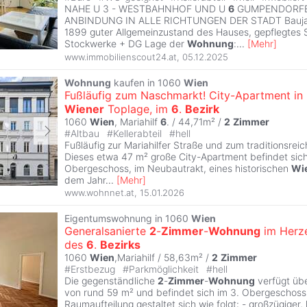
NAHE U 3 - WESTBAHNHOF UND U
6
GUMPENDORFE
ANBINDUNG IN ALLE RICHTUNGEN DER STADT Baujah
1899 guter Allgemeinzustand des Hauses, gepflegtes 
Stockwerke + DG Lage der
Wohnung
:
...
[
Mehr
]
www.immobilienscout24.at
,
05.12.2025
Wohnung
kaufen in 1060
Wien
Fußläufig zum Naschmarkt! City-Apartment in
Wiener
Toplage, im
6
.
Bezirk
1060
Wien
, Mariahilf
6
. / 44,71m² /
2
Zimmer
#
Altbau
#
Kellerabteil
#
hell
Fußläufig zur Mariahilfer Straße und zum traditionsre
Dieses etwa 47 m² große City-Apartment befindet sic
Obergeschoss, im Neubautrakt, eines historischen
Wi
dem Jahr
...
[
Mehr
]
www.wohnnet.at
,
15.01.2026
Eigentumswohnung in 1060
Wien
Generalsanierte
2
-
Zimmer
-
Wohnung
im Herz
des
6
.
Bezirks
1060
Wien
,Mariahilf / 58,63m² /
2
Zimmer
#
Erstbezug
#
Parkmöglichkeit
#
hell
Die gegenständliche
2
-
Zimmer
-
Wohnung
verfügt üb
von rund 59 m² und befindet sich im 3. Obergeschoss
Raumaufteilung gestaltet sich wie folgt: - großzügiger, 