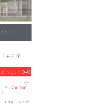
melden
 bezirk
uchagent
-
€ 1.700.000,-
1.
€ 8.018,87 / m²