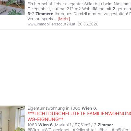
Ein herrschaftlicher eleganter Stilaltbau beim Naschmar
Gelegenheit, auf ca. 212 m2 Wohnfläche mit
2
getrenn
6
-7
Zimmern
Ihr neues Domizil modern zu gestalten!
Verkaufspreis
...
[
Mehr
]
www.immobilienscout24.at
,
20.06.2026
Eigentumswohnung in 1060
Wien
6
.
***LICHTDURCHFLUTETE FAMILIENWOHNUN
WG-EIGNUNG**
1060
Wien
6
.,Mariahilf / 97,61m² /
3
Zimmer
#
Büro
#
WG-geeignet
#
Kellerabteil
#
hell
#
möbliert