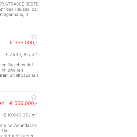
R STRASSE BESTE
r des Hauses: ca.
Stiegenhaus, 3
€ 355.000,-
€ 7.940,06 / m²
ZurÃ
ichen Naschmarkt!
h im zweiten
ener
Stilaltbaus aus
en
€ 589.000,-
€ 10.046,05 / m²
er eine Wohnfläche
. Die
lichtdurchfluteter