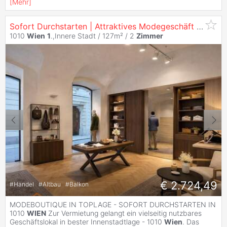
[
Mehr
]
Sofort Durchstarten | Attraktives Modegeschäft in Bestlage 1010
1010
Wien
1
.,Innere Stadt / 127m² /
2
Zimmer
€ 2.724,49
#
Handel
#
Altbau
#
Balkon
MODEBOUTIQUE IN TOPLAGE - SOFORT DURCHSTARTEN IN
1010
WIEN
Zur Vermietung gelangt ein vielseitig nutzbares
Geschäftslokal in bester Innenstadtlage - 1010
Wien
. Das