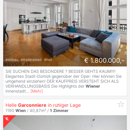
€ 1.800.000,-
#
Altbau
#
Kellerabteil
#
hell
SIE SUCHEN DAS BESONDERE ? BESSER GEHTS KAUM!!!!
Elegantes Stadt-Domizil gegenüber der Oper: Hier können Sie
umgehend einziehen! DER KAUFPREIS VERSTEHT SICH ALS
VERHANDLUNGSBASIS Die Highlights der
Wiener
Innenstadt
...
[
Mehr
]
Helle
Garconniere
in ruhiger Lage
1190
Wien
/ 40,87m² /
1
Zimmer