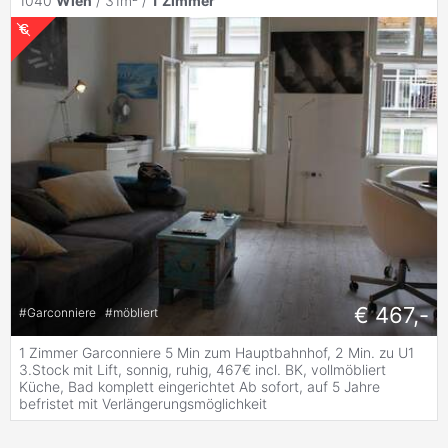
1040
Wien
/ 31m² /
1
Zimmer
€ 467,-
#
Garconniere
#
möbliert
1 Zimmer Garconniere 5 Min zum Hauptbahnhof, 2 Min. zu U1
3.Stock mit Lift, sonnig, ruhig, 467€ incl. BK, vollmöbliert
Küche, Bad komplett eingerichtet Ab sofort, auf 5 Jahre
befristet mit Verlängerungsmöglichkeit