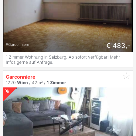
€ 483,-
#
Garconniere
1 Zimmer Wohnung in Salzburg. Ab sofort verfügbar! Mehr
Infos gerne auf Anfrage.
Garconniere
1220
Wien
/ 42m² /
1
Zimmer