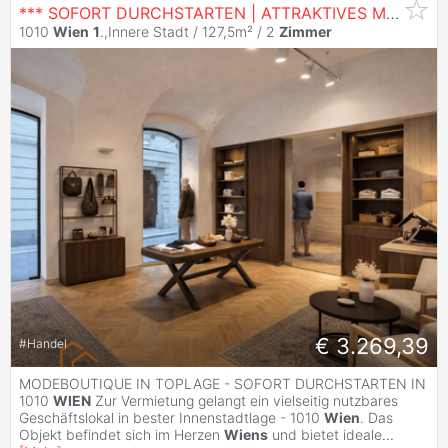
*** SOFORT DURCHSTARTEN | ATTRAKTIVES MODEGESCHÄFT IN BESTLAGE 1010
1010
Wien
1
.,Innere Stadt / 127,5m² /
2
Zimmer
€ 3.269,39
#
Handel
MODEBOUTIQUE IN TOPLAGE - SOFORT DURCHSTARTEN IN
1010
WIEN
Zur Vermietung gelangt ein vielseitig nutzbares
Geschäftslokal in bester Innenstadtlage - 1010
Wien
. Das
Objekt befindet sich im Herzen
Wiens
und bietet ideale
...