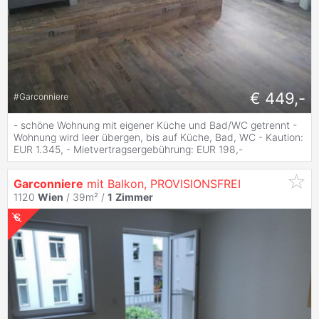
€ 449,-
#
Garconniere
- schöne Wohnung mit eigener Küche und Bad/WC getrennt -
Wohnung wird leer übergen, bis auf Küche, Bad, WC - Kaution:
EUR 1.345, - Mietvertragsergebührung: EUR 198,-
Garconniere
mit Balkon, PROVISIONSFREI
1120
Wien
/ 39m² /
1
Zimmer