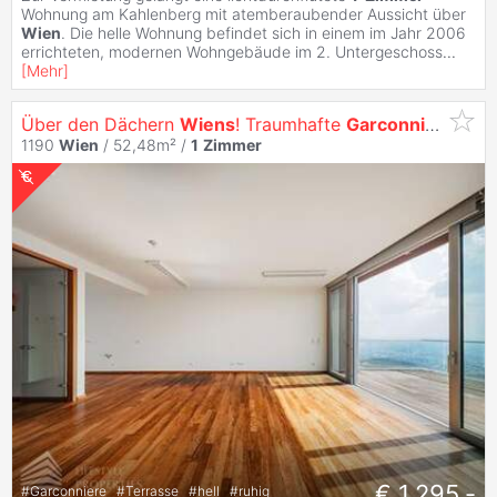
Wohnung am Kahlenberg mit atemberaubender Aussicht über
Wien
. Die helle Wohnung befindet sich in einem im Jahr 2006
errichteten, modernen Wohngebäude im 2. Untergeschoss
...
[
Mehr
]
Über den Dächern
Wiens
! Traumhafte
Garconniere
mit 
1190
Wien
/ 52,48m² /
1
Zimmer
€ 1.295,-
#
Garconniere
#
Terrasse
#
hell
#
ruhig