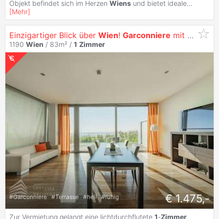
Objekt befindet sich im Herzen
Wiens
und bietet ideale
...
[
Mehr
]
Einzigartiger Blick über
Wien
!
Garconniere
mit Terrasse am Kahlenberg
1190
Wien
/ 83m² /
1
Zimmer
€ 1.475,-
#
Garconniere
#
Terrasse
#
hell
#
ruhig
Zur Vermietung gelangt eine lichtdurchflutete
1
-
Zimmer