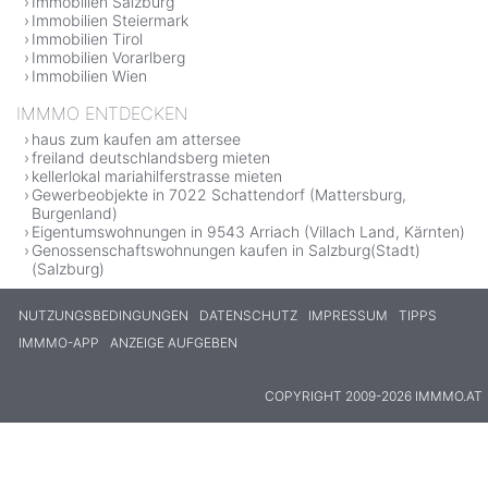
Immobilien Salzburg
Immobilien Steiermark
Immobilien Tirol
Immobilien Vorarlberg
Immobilien Wien
IMMMO ENTDECKEN
haus zum kaufen am attersee
freiland deutschlandsberg mieten
kellerlokal mariahilferstrasse mieten
Gewerbeobjekte in 7022 Schattendorf (Mattersburg,
Burgenland)
Eigentumswohnungen in 9543 Arriach (Villach Land, Kärnten)
Genossenschaftswohnungen kaufen in Salzburg(Stadt)
(Salzburg)
NUTZUNGSBEDINGUNGEN
DATENSCHUTZ
IMPRESSUM
TIPPS
IMMMO-APP
ANZEIGE AUFGEBEN
COPYRIGHT 2009-2026 IMMMO.AT