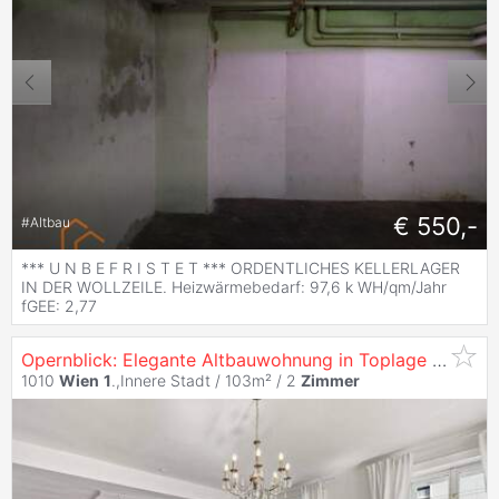
€ 550,-
#
Altbau
*** U N B E F R I S T E T *** ORDENTLICHES KELLERLAGER
IN DER WOLLZEILE. Heizwärmebedarf: 97,6 k WH/qm/Jahr
fGEE: 2,77
Opernblick: Elegante Altbauwohnung in Toplage und Best-Zustand
1010
Wien
1
.,Innere Stadt / 103m² /
2
Zimmer