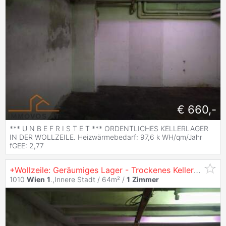
€ 660,-
*** U N B E F R I S T E T *** ORDENTLICHES KELLERLAGER
IN DER WOLLZEILE. Heizwärmebedarf: 97,6 k WH/qm/Jahr
fGEE: 2,77
+Wollzeile: Geräumiges Lager - Trockenes Kellergeschoß+
1010
Wien
1
.,Innere Stadt / 64m² /
1
Zimmer