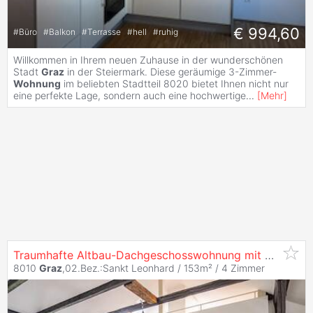
€ 994,60
#
Büro
#
Balkon
#
Terrasse
#
hell
#
ruhig
Willkommen in Ihrem neuen Zuhause in der wunderschönen
Stadt
Graz
in der Steiermark. Diese geräumige 3-Zimmer-
Wohnung
im beliebten Stadtteil 8020 bietet Ihnen nicht nur
eine perfekte Lage, sondern auch eine hochwertige
...
[
Mehr
]
Traumhafte Altbau-Dachgeschosswohnung mit
Galerie
&
8010
Graz
,02.Bez.:Sankt Leonhard / 153m² /
4 Zimmer