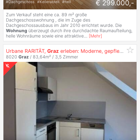
€ 299.000,-
#
Dachgeschoss
#
Kellerabteil
#
hell
Zum Verkauf steht eine ca. 89 m² große
Dachgeschosswohnung , die im Zuge des
Dachgeschossausbaus im Jahr 2010 errichtet wurde. Die
Wohnung
überzeugt durch ihre durchdachte Raumaufteilung,
helle Wohnräume sowie eine attraktive
...
[
Mehr
]
Urbane RARITÄT,
Graz
erleben: Moderne, gepflegte 3-Zimmer
8020
Graz
/ 83,64m² /
3,5 Zimmer