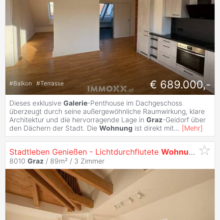
€ 689.000,-
#
Balkon
#
Terrasse
Dieses exklusive
Galerie
-Penthouse im Dachgeschoss
überzeugt durch seine außergewöhnliche Raumwirkung, klare
Architektur und die hervorragende Lage in
Graz
-Geidorf über
den Dächern der Stadt. Die
Wohnung
ist direkt mit
...
[
Mehr
]
Stadtleben Genießen - Lichtdurchflutete
Wohnung
mit
G
8010
Graz
/ 89m² /
3 Zimmer