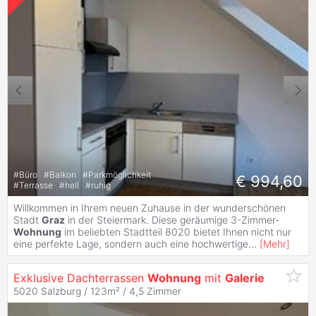
#
Büro
#
Balkon
#
Parkmöglichkeit
€ 994,60
#
Terrasse
#
hell
#
ruhig
Willkommen in Ihrem neuen Zuhause in der wunderschönen
Stadt
Graz
in der Steiermark. Diese geräumige 3-Zimmer-
Wohnung
im beliebten Stadtteil 8020 bietet Ihnen nicht nur
eine perfekte Lage, sondern auch eine hochwertige
...
[
Mehr
]
Exklusive Dachterrassen
Wohnung
mit
Galerie
5020 Salzburg / 123m² /
4,5 Zimmer