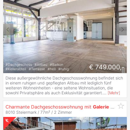
#
Dachgeschoss
#
Altbau
#
Balkon
€ 749.000,-
#
Kellerabteil
#
Terrasse
#
hell
#
ruhig
Diese außergewöhnliche Dachgeschosswohnung befindet sich
in einem ruhigen und gepflegten Altbau mit lediglich fünf
weiteren Wohneinheiten - eine seltene Wohnsituation, die
sowohl Privatsphäre als auch Exklusivität garantiert.
...
[
Mehr
]
Charmante Dachgeschosswohnung mit
Galerie
und Dachterrasse im Herzen von
8010 Steiermark / 77m² /
2 Zimmer