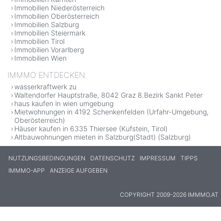
Immobilien Niederösterreich
Immobilien Oberösterreich
Immobilien Salzburg
Immobilien Steiermark
Immobilien Tirol
Immobilien Vorarlberg
Immobilien Wien
IMMMO ENTDECKEN
wasserkraftwerk zu
Waltendorfer Hauptstraße, 8042 Graz 8.Bezirk Sankt Peter
haus kaufen in wien umgebung
Mietwohnungen in 4192 Schenkenfelden (Urfahr-Umgebung,
Oberösterreich)
Häuser kaufen in 6335 Thiersee (Kufstein, Tirol)
Altbauwohnungen mieten in Salzburg(Stadt) (Salzburg)
NUTZUNGSBEDINGUNGEN
DATENSCHUTZ
IMPRESSUM
TIPPS
IMMMO-APP
ANZEIGE AUFGEBEN
COPYRIGHT 2009-2026 IMMMO.AT