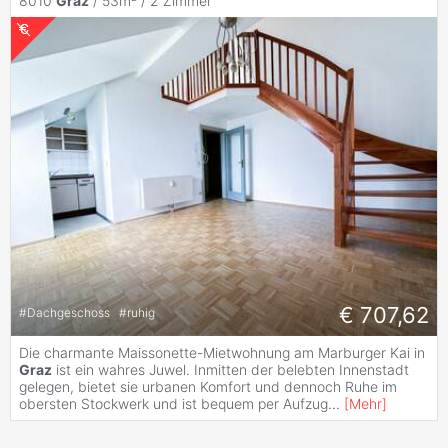
8010
Graz
/ 53m² /
2 Zimmer
€ 707,62
#
Dachgeschoss
#
ruhig
Die charmante Maissonette-Mietwohnung am Marburger Kai in
Graz
ist ein wahres Juwel. Inmitten der belebten Innenstadt
gelegen, bietet sie urbanen Komfort und dennoch Ruhe im
obersten Stockwerk und ist bequem per Aufzug
...
[
Mehr
]