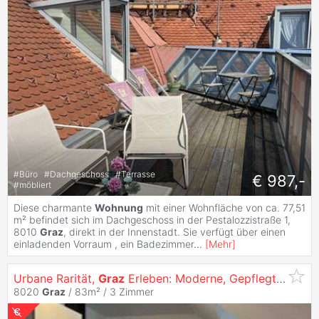
#
Büro
#
Dachgeschoss
#
Terrasse
€ 987,-
#
möbliert
Diese charmante
Wohnung
mit einer Wohnfläche von ca. 77,51
m² befindet sich im Dachgeschoss in der Pestalozzistraße 1,
8010
Graz
, direkt in der Innenstadt. Sie verfügt über einen
einladenden Vorraum , ein Badezimmer
...
[
Mehr
]
Urbane Rarität,
Graz
Erleben: Moderne, Gepflegte 3-Zimmer
8020
Graz
/ 83m² /
3 Zimmer