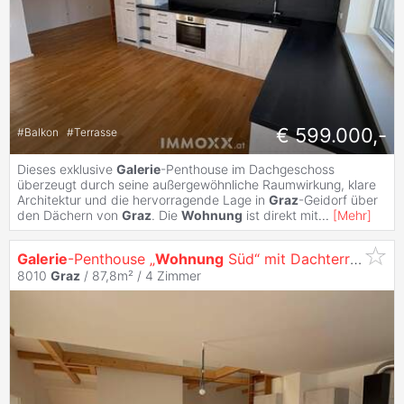
€ 599.000,-
#
Balkon
#
Terrasse
Dieses exklusive
Galerie
-Penthouse im Dachgeschoss
überzeugt durch seine außergewöhnliche Raumwirkung, klare
Architektur und die hervorragende Lage in
Graz
-Geidorf über
den Dächern von
Graz
. Die
Wohnung
ist direkt mit
...
[
Mehr
]
Galerie
-Penthouse „
Wohnung
Süd“ mit Dachterrasse in
8010
Graz
/ 87,8m² /
4 Zimmer