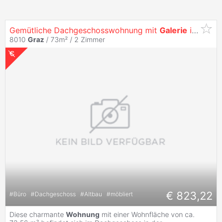
Gemütliche Dachgeschosswohnung mit
Galerie
in Bester
8010
Graz
/ 73m² /
2 Zimmer
€ 823,22
#
Büro
#
Dachgeschoss
#
Altbau
#
möbliert
Diese charmante
Wohnung
mit einer Wohnfläche von ca.