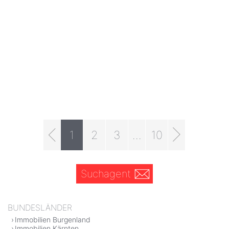
1
2
3
...
10
Suchagent
BUNDESLÄNDER
Immobilien Burgenland
Immobilien Kärnten