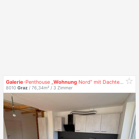
Galerie
-Penthouse „
Wohnung
Nord“ mit Dachterrasse in
8010
Graz
/ 76,34m² /
3 Zimmer