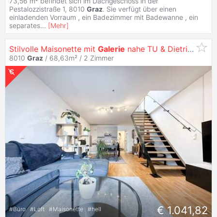
73,56 m² befindet sich im Dachgeschoss in der
Pestalozzistraße 1, 8010
Graz
. Sie verfügt über einen
einladenden Vorraum , ein Badezimmer mit Badewanne , ein
separates
...
[
Mehr
]
Stilvolle Maisonette mit
Galerie
nahe TU & Dietrichsteinplatz
8010
Graz
/ 68,63m² /
2 Zimmer
€ 1.041,82
#
Büro
#
Loft
#
Maisonette
#
hell