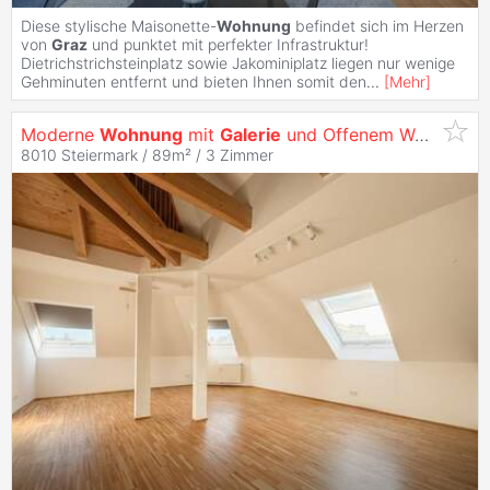
Diese stylische Maisonette-
Wohnung
befindet sich im Herzen
von
Graz
und punktet mit perfekter Infrastruktur!
Dietrichstrichsteinplatz sowie Jakominiplatz liegen nur wenige
Gehminuten entfernt und bieten Ihnen somit den
...
[
Mehr
]
Moderne
Wohnung
mit
Galerie
und Offenem Wohnbereich
8010 Steiermark / 89m² /
3 Zimmer