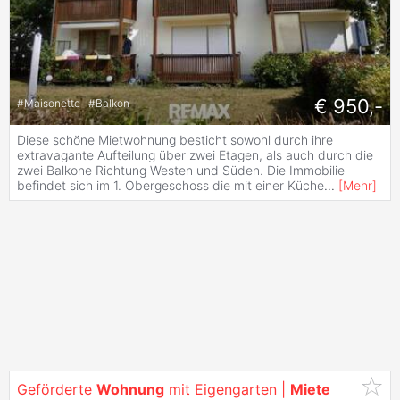
€ 950,-
#
Maisonette
#
Balkon
Diese schöne Mietwohnung besticht sowohl durch ihre
extravagante Aufteilung über zwei Etagen, als auch durch die
zwei Balkone Richtung Westen und Süden. Die Immobilie
befindet sich im 1. Obergeschoss die mit einer Küche
...
[
Mehr
]
Geförderte
Wohnung
mit Eigengarten |
Miete