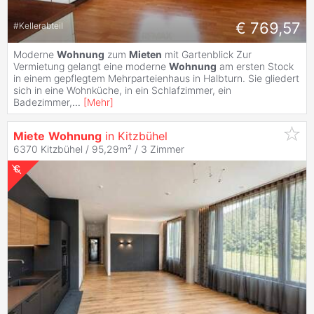
€ 769,57
#
Kellerabteil
Moderne
Wohnung
zum
Mieten
mit Gartenblick Zur
Vermietung gelangt eine moderne
Wohnung
am ersten Stock
in einem gepflegtem Mehrparteienhaus in Halbturn. Sie gliedert
sich in eine Wohnküche, in ein Schlafzimmer, ein
Badezimmer,
...
[
Mehr
]
Miete
Wohnung
in Kitzbühel
6370 Kitzbühel / 95,29m² /
3 Zimmer