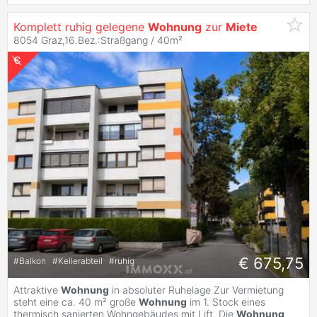
Komplett ruhig gelegene
Wohnung
zur
Miete
8054 Graz,16.Bez.:Straßgang / 40m²
€ 675,75
#
Balkon
#
Kellerabteil
#
ruhig
Attraktive
Wohnung
in absoluter Ruhelage Zur Vermietung
steht eine ca. 40 m² große
Wohnung
im 1. Stock eines
thermisch sanierten Wohngebäudes mit Lift. Die
Wohnung