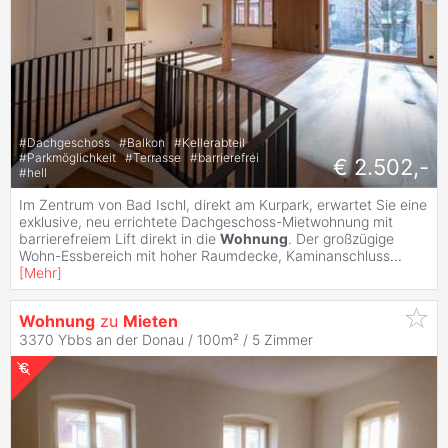
#
Dachgeschoss
#
Balkon
#
Kellerabteil
#
Parkmöglichkeit
#
Terrasse
#
barrierefrei
€ 2.502,-
#
hell
Im Zentrum von Bad Ischl, direkt am Kurpark, erwartet Sie eine
exklusive, neu errichtete Dachgeschoss-Mietwohnung mit
barrierefreiem Lift direkt in die
Wohnung
. Der großzügige
Wohn-Essbereich mit hoher Raumdecke, Kaminanschluss
...
[
Mehr
]
Wohnung
zu
Mieten
3370 Ybbs an der Donau / 100m² /
5 Zimmer