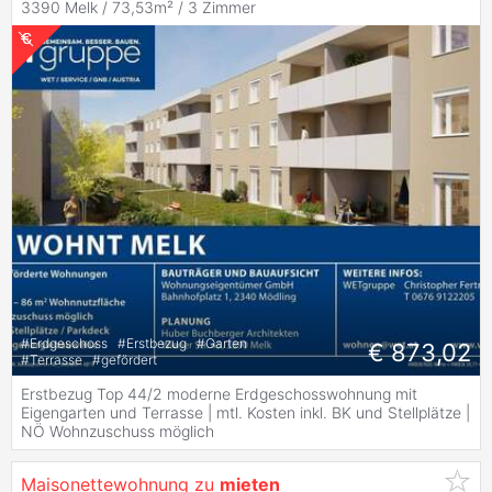
3390 Melk / 73,53m² /
3 Zimmer
#
Erdgeschoss
#
Erstbezug
#
Garten
€ 873,02
#
Terrasse
#
gefördert
Erstbezug Top 44/2 moderne Erdgeschosswohnung mit
Eigengarten und Terrasse | mtl. Kosten inkl. BK und Stellplätze |
NÖ Wohnzuschuss möglich
Maisonettewohnung zu
mieten