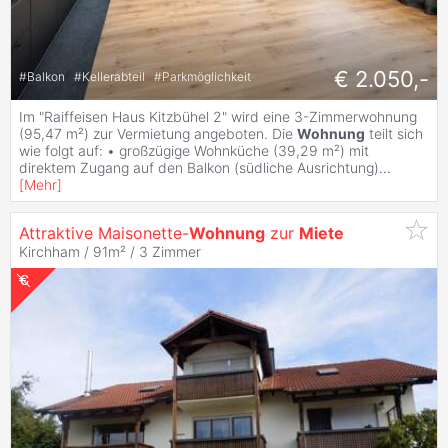
€ 2.050,-
#
Balkon
#
Kellerabteil
#
Parkmöglichkeit
Im "Raiffeisen Haus Kitzbühel 2" wird eine 3-Zimmerwohnung
(95,47 m²) zur Vermietung angeboten. Die
Wohnung
teilt sich
wie folgt auf: • großzügige Wohnküche (39,29 m²) mit
direktem Zugang auf den Balkon (südliche Ausrichtung)
...
[
Mehr
]
Attraktive Maisonette-
Wohnung
zur
Miete
Kirchham / 91m² /
3 Zimmer