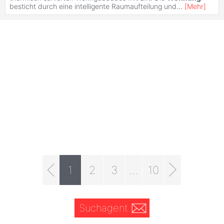
besticht durch eine intelligente Raumaufteilung und
...
[
Mehr
]
1
2
3
...
10
Suchagent