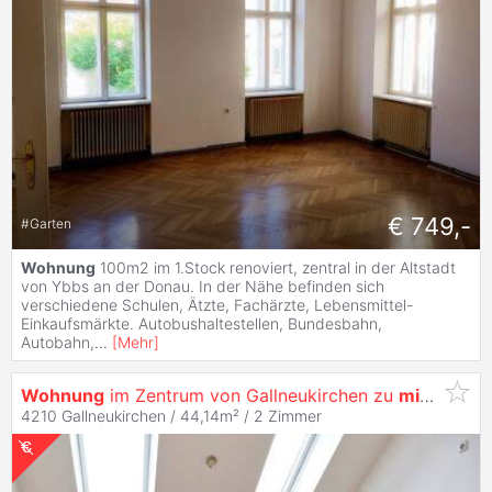
€ 749,-
#
Garten
Wohnung
100m2 im 1.Stock renoviert, zentral in der Altstadt
von Ybbs an der Donau. In der Nähe befinden sich
verschiedene Schulen, Ätzte, Fachärzte, Lebensmittel-
Einkaufsmärkte. Autobushaltestellen, Bundesbahn,
Autobahn,
...
[
Mehr
]
Wohnung
im Zentrum von Gallneukirchen zu
mieten
!
4210 Gallneukirchen / 44,14m² /
2 Zimmer