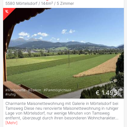
5580 Mörtelsdorf / 144m² /
5 Zimmer
#
Maisonette
#
Balkon
#
Parkmöglichkeit
€ 1.495,-
#
ruhig
Charmante Maisonettewohnung mit Galerie in Mörtelsdorf bei
Tamsweg Diese neu renovierte Maisonettewohnung in ruhiger
Lage von Mörtelsdorf, nur wenige Minuten von Tamsweg
entfernt, überzeugt durch ihren besonderen Wohncharakter
...
[
Mehr
]