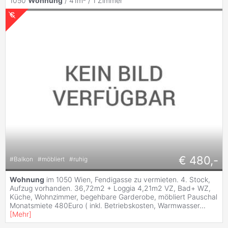
1050
Wohnung
/ 41m² /
1 Zimmer
€ 480,-
#
Balkon
#
möbliert
#
ruhig
Wohnung
im 1050 Wien, Fendigasse zu vermieten. 4. Stock,
Aufzug vorhanden. 36,72m2 + Loggia 4,21m2 VZ, Bad+ WZ,
Küche, Wohnzimmer, begehbare Garderobe, möbliert Pauschal
Monatsmiete 480Euro ( inkl. Betriebskosten, Warmwasser
...
[
Mehr
]