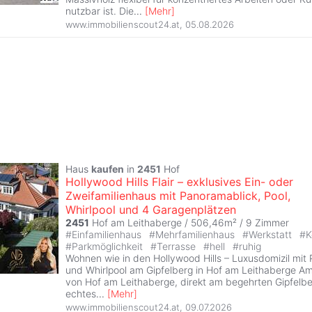
nutzbar ist. Die
...
[
Mehr
]
www.immobilienscout24.at
,
05.08.2026
Haus
kaufen
in
2451
Hof
Hollywood Hills Flair – exklusives Ein- oder
Zweifamilienhaus mit Panoramablick, Pool,
Whirlpool und 4 Garagenplätzen
2451
Hof am Leithaberge / 506,46m² /
9 Zimmer
#
Einfamilienhaus
#
Mehrfamilienhaus
#
Werkstatt
#
K
#
Parkmöglichkeit
#
Terrasse
#
hell
#
ruhig
Wohnen wie in den Hollywood Hills – Luxusdomizil mit
und Whirlpool am Gipfelberg in Hof am Leithaberge A
von Hof am Leithaberge, direkt am begehrten Gipfelber
echtes
...
[
Mehr
]
www.immobilienscout24.at
,
09.07.2026