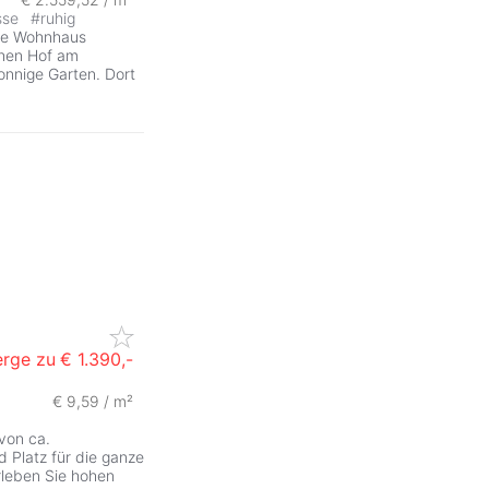
sse
#
ruhig
te Wohnhaus
chen Hof am
onnige Garten. Dort
erge zu
€ 1.390,-
€ 9,59 / m²
von ca.
 Platz für die ganze
rleben Sie hohen