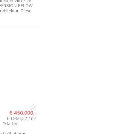
tekten Villa - 25
H VERSION BELOW
chitektur. Diese
€ 450.000,-
€ 1.956,52 / m²
n
#
Garten
m Leithaberge