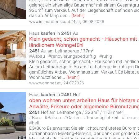
gelangt ein ehemalige Bauernhof mit einem Gesamtgru
920m² zum Verkauf. Auf der Liegenschaft befinden si
das ab Anfang der
...
[
Mehr
]
www.immobilienscout24.at
,
06.08.2026
Haus
kaufen
in
2451
Au
Klein gedacht, schön gemacht - Häuschen mit
ländlichem Wohngefühl
2451
Au am Leithaberge / 77m²
#
Altbau
#
renovierungsbedürftig
#
ruhig
Klein gedacht, schön gemacht - Häuschen mit ländlic
Au am Leithaberge In Au am Leithaberge im ruhigen Do
gemütliches Altbau-Wohnhaus zum Verkauf. Es bietet 
Wohnnutzfläche
...
[
Mehr
]
www.wohnnet.at
,
24.07.2026
Haus
kaufen
in
2451
Hof
oben wohnen unten arbeiten Haus für Notare 
Anwälte, Friseure oder allgemeine Büronutzun
2451
Hof am Leithaberge / 323m² /
11 Zimmer
#
Büro
#
Balkon
#
Garten
#
Parkmöglichkeit
#
Terras
#
hell
EG/Büro Es erwartet Sie ein lichtdurchflutetes Büro mi
abtrennbaren Meeting-Bereich, der dank der großen D
Massivholz flexibel für konzentriertes Arbeiten oder 