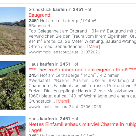
Grundstück
kaufen
in
2451
Hof
Baugrund
2451
Hof am Leithaberge / 914m²
#
Baugrund
Top-Gelegenheit am Ortsrand – 914 m² Baugrund mit g
Verwirklichen Sie den Traum vom Ihrem Eigenheim. Gr
914 m² Breite: ca. 26 Meter Widmung: Bauland-Wohn
Offen / max. Gebäudehöhe
...
[
Mehr
]
www.immobilienscout24.at
,
21.07.2026
Haus
kaufen
in
2451
Hof
*** Diesen Sommer noch am eigenen Pool! ***
2451
Hof am Leithaberge / 140m² /
4 Zimmer
#
Werkstatt
#
Balkon
#
Garten
#
Keller
#
Parkmöglich
Charmantes Familienhaus mit Terrasse, Pool und viel 
Freizeit Dieses gepflegte Haus in Ziegel-Massivbauwei
1960) bietet auf ca. 140 m² Wohnfläche und einem ca
Grundstück
...
[
Mehr
]
www.immobilienscout24.at
,
07.06.2026
Haus
kaufen
in
2451
Hof
Nettes Einfamilienhaus mit viel Charme in ruhi
Lage!
2451
Hof am Leithaberge / 84m²