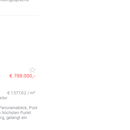
€ 799.000,-
€ 1.577,62 / m²
eller
 Panoramablick, Pool
m höchsten Punkt
g, gelangt ein