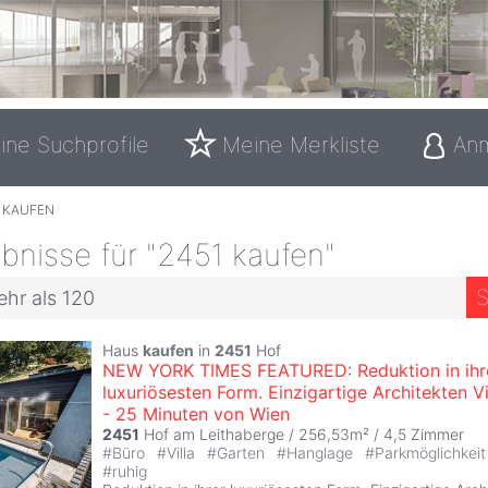
ine Suchprofile
Meine Merkliste
An
1 KAUFEN
bnisse für "2451 kaufen"
S
ehr als 120
Haus
kaufen
in
2451
Hof
NEW YORK TIMES FEATURED: Reduktion in ihr
luxuriösesten Form. Einzigartige Architekten Vi
- 25 Minuten von Wien
2451
Hof am Leithaberge / 256,53m² /
4,5 Zimmer
#
Büro
#
Villa
#
Garten
#
Hanglage
#
Parkmöglichkei
#
ruhig