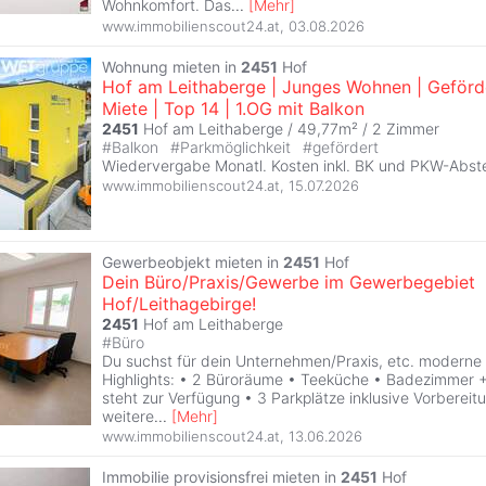
Wohnkomfort. Das
...
[
Mehr
]
www.immobilienscout24.at
,
03.08.2026
Wohnung mieten in
2451
Hof
Hof am Leithaberge | Junges Wohnen | Geförd
Miete | Top 14 | 1.OG mit Balkon
2451
Hof am Leithaberge / 49,77m² /
2 Zimmer
#
Balkon
#
Parkmöglichkeit
#
gefördert
Wiedervergabe Monatl. Kosten inkl. BK und PKW-Abste
www.immobilienscout24.at
,
15.07.2026
Gewerbeobjekt mieten in
2451
Hof
Dein Büro/Praxis/Gewerbe im Gewerbegebiet
Hof/Leithagebirge!
2451
Hof am Leithaberge
#
Büro
Du suchst für dein Unternehmen/Praxis, etc. moderne
Highlights: • 2 Büroräume • Teeküche • Badezimmer 
steht zur Verfügung • 3 Parkplätze inklusive Vorbereit
weitere
...
[
Mehr
]
www.immobilienscout24.at
,
13.06.2026
Immobilie provisionsfrei mieten in
2451
Hof