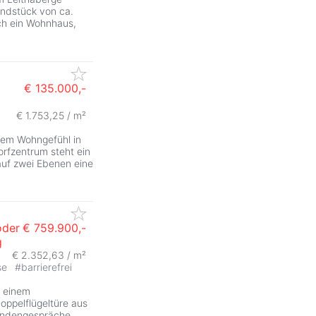
ndstück von ca.
ch ein Wohnhaus,
€ 135.000,-
€ 1.753,25 / m²
ZurÃ
hem Wohngefühl in
rfzentrum steht ein
auf zwei Ebenen eine
oder
€ 759.900,-
g
€ 2.352,63 / m²
se
#
barrierefrei
t einem
oppelflügeltüre aus
Kundengespräche