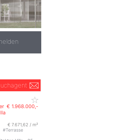
melden
uchagent
er
€ 1.968.000,-
lla
€ 7.671,62 / m²
t
#
Terrasse