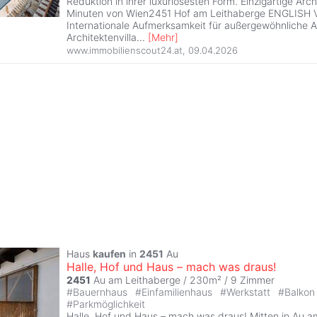
Reduktion in ihrer luxuriösesten Form. Einzigartige Archi
Minuten von Wien2451 Hof am Leithaberge ENGLIS
Internationale Aufmerksamkeit für außergewöhnliche Ar
Architektenvilla
...
[
Mehr
]
www.immobilienscout24.at
,
09.04.2026
Haus
kaufen
in
2451
Au
Halle, Hof und Haus – mach was draus!
2451
Au am Leithaberge / 230m² /
9 Zimmer
#
Bauernhaus
#
Einfamilienhaus
#
Werkstatt
#
Balko
#
Parkmöglichkeit
Halle, Hof und Haus – mach was draus! Mitten in Au a