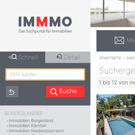
Me
Schnell
Detail
STARTSEITE
›
245
Sucherge
1 bis 12 von m
BUNDESLÄNDER
Immobilien Burgenland
Immobilien Kärnten
Immobilien Niederösterreich