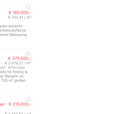
€ 185.000,-
€ 202,41 / m²
uter Aussicht.
undstücksfläche:
gebiet Bebauung:
€ 375.000,-
€ 2.678,57 / m²
keit
#
Terrasse
Platz für Hobby &
se (Baujahr ca.
. 705 m² großen
ger
€ 215.000,-
€ 2.559,52 / m²