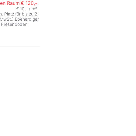
nen Raum
€ 120,-
€ 10,- / m²
 Platz für bis zu 2
 MwSt.) Ebenerdiger
 Fliesenboden