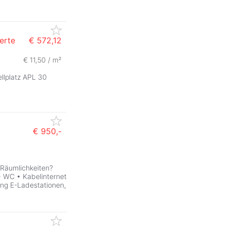
erte
€ 572,12
€ 11,50 / m²
llplatz APL 30
€ 950,-
 Räumlichkeiten?
+ WC • Kabelinternet
ung E-Ladestationen,