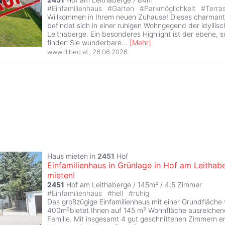
#
Einfamilienhaus
#
Garten
#
Parkmöglichkeit
#
Terra
Willkommen in Ihrem neuen Zuhause! Dieses charman
befindet sich in einer ruhigen Wohngegend der idyllis
Leithaberge. Ein besonderes Highlight ist der ebene, s
finden Sie wunderbare
...
[
Mehr
]
www.dibeo.at
,
26.06.2026
Haus mieten in
2451
Hof
Einfamilienhaus in Grünlage in Hof am Leithab
mieten!
2451
Hof am Leithaberge / 145m² /
4,5 Zimmer
#
Einfamilienhaus
#
hell
#
ruhig
Das großzügige Einfamilienhaus mit einer Grundfläche 
400m²bietet Ihnen auf 145 m² Wohnfläche ausreichend
Familie. Mit insgesamt 4 gut geschnittenen Zimmern e