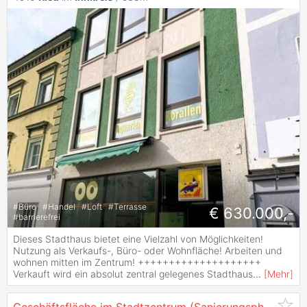
#
Büro
#
Handel
#
Loft
#
Terrasse
€ 630.000,-
#
barrierefrei
Dieses Stadthaus bietet eine Vielzahl von Möglichkeiten!
Nutzung als Verkaufs-, Büro- oder Wohnfläche! Arbeiten und
wohnen mitten im Zentrum! ++++++++++++++++++++
Verkauft wird ein absolut zentral gelegenes Stadthaus
...
[
Mehr
]
Geschäftsfläche im Stadtzentrum (Sanierungsphase startet bald)