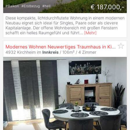
€ 187.000,-
#
Balkon
#
Erstbezug
#
hell
Diese kompakte, lichtdurchflutete Wohnung in einem modernen
Neubau eignet sich ideal für Singles, Paare oder als clevere
Kapitalanlage. Der offene Wohnbereich mit großen Fenstern
schafft ein helles Raumgefühl und führt
...
[
Mehr
]
Modernes Wohnen Neuwertiges Traumhaus in Kirchheim im
4932 Kirchheim im
Innkreis
/ 106m² /
4 Zimmer