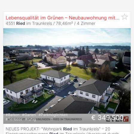
Lebensqualität im Grünen – Neubauwohnung mit Garten in
4551
Ried
im Traunkreis / 78,46m² /
4 Zimmer
#
Balkon
#
Garten
#
Parkmöglichkeit
€ 349.500,-
#
Terrasse
#
ruhig
NEUES PROJEKT: "Wohnpark
Ried
im Traunkreis" – 20
Eigentumswohnungen
Ried
im Traunkreis überzeugt durch