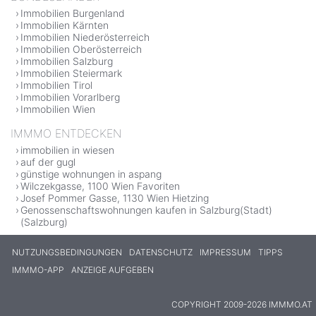
Immobilien Burgenland
Immobilien Kärnten
Immobilien Niederösterreich
Immobilien Oberösterreich
Immobilien Salzburg
Immobilien Steiermark
Immobilien Tirol
Immobilien Vorarlberg
Immobilien Wien
IMMMO ENTDECKEN
immobilien in wiesen
auf der gugl
günstige wohnungen in aspang
Wilczekgasse, 1100 Wien Favoriten
Josef Pommer Gasse, 1130 Wien Hietzing
Genossenschaftswohnungen kaufen in Salzburg(Stadt)
(Salzburg)
NUTZUNGSBEDINGUNGEN
DATENSCHUTZ
IMPRESSUM
TIPPS
IMMMO-APP
ANZEIGE AUFGEBEN
COPYRIGHT 2009-2026 IMMMO.AT