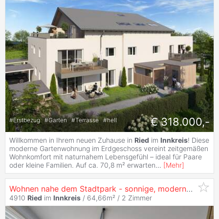
€ 318.000,-
#
Erstbezug
#
Garten
#
Terrasse
#
hell
Willkommen in Ihrem neuen Zuhause in
Ried
im
Innkreis
! Diese
moderne Gartenwohnung im Erdgeschoss vereint zeitgemäßen
Wohnkomfort mit naturnahem Lebensgefühl – ideal für Paare
oder kleine Familien. Auf ca. 70,8 m² erwarten
...
[
Mehr
]
Wohnen nahe dem Stadtpark - sonnige, moderne 64,66m² Wohnung mit Balkon und TG Parkplatz
4910
Ried
im
Innkreis
/ 64,66m² /
2 Zimmer