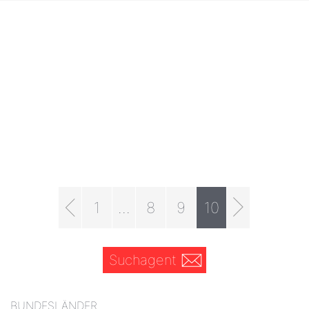
1
...
8
9
10
Suchagent
BUNDESLÄNDER