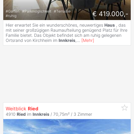
#
Garten
#
Parkmöglichkeit
#
Terrasse
€ 419.000,-
#
ruhig
Hier erwartet Sie ein wunderschönes, neuwertiges
Haus
, das
mit seiner großzügigen Raumaufteilung genügend Platz für Ihre
Familie bietet. Das Objekt befindet sich am ruhig gelegenen
Ortsrand von Kirchheim im
Innkreis
,
...
[
Mehr
]
Weitblick
Ried
4910
Ried
im
Innkreis
/ 70,75m² /
3 Zimmer