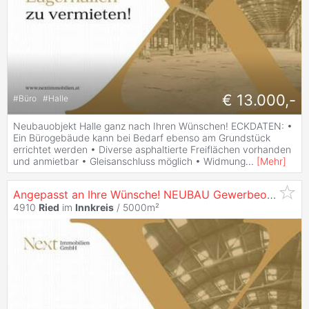
€ 13.000,-
#
Büro
#
Halle
Neubauobjekt Halle ganz nach Ihren Wünschen! ECKDATEN: •
Ein Bürogebäude kann bei Bedarf ebenso am Grundstück
errichtet werden • Diverse asphaltierte Freiflächen vorhanden
und anmietbar • Gleisanschluss möglich • Widmung
...
[
Mehr
]
Angepasst an Ihre Wünsche! NEUBAU Gewerbeobjekt in
4910
Ried
im
Innkreis
/ 5000m²