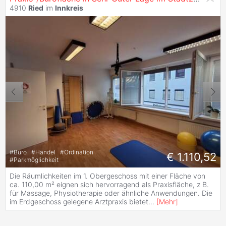
4910
Ried
im
Innkreis
#
Büro
#
Handel
#
Ordination
€ 1.110,52
#
Parkmöglichkeit
Die Räumlichkeiten im 1. Obergeschoss mit einer Fläche von
ca. 110,00 m² eignen sich hervorragend als Praxisfläche, z B.
für Massage, Physiotherapie oder ähnliche Anwendungen. Die
im Erdgeschoss gelegene Arztpraxis bietet
...
[
Mehr
]