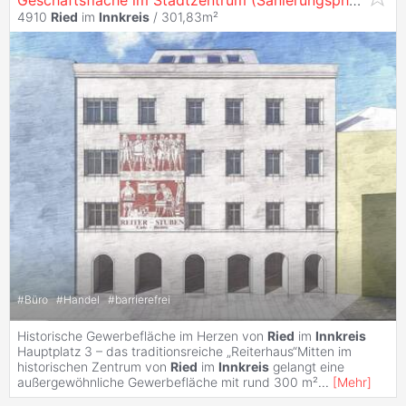
4910
Ried
im
Innkreis
/ 301,83m²
#
Büro
#
Handel
#
barrierefrei
Historische Gewerbefläche im Herzen von
Ried
im
Innkreis
Hauptplatz 3 – das traditionsreiche „Reiterhaus“Mitten im
historischen Zentrum von
Ried
im
Innkreis
gelangt eine
außergewöhnliche Gewerbefläche mit rund 300 m²
...
[
Mehr
]