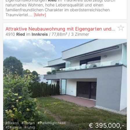
naturnahes Wohnen, hohe Lebensqualität und einen
familienfreundlichen Charakter im oberösterreichischen
Traunviertel.
...
[
Mehr
]
Attraktive Neubauwohnung mit Eigengarten und PKW-Stellplätzen im Freien
4910
Ried
im
Innkreis
/ 77,88m² /
3 Zimmer
#
Balkon
#
Garten
#
Parkmöglichkeit
€ 395.000,-
#
Terrasse
#
ruhig