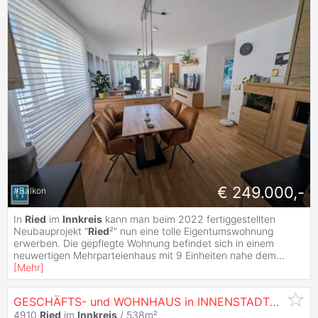
€ 249.000,-
#
Balkon
In
Ried
im
Innkreis
kann man beim 2022 fertiggestellten
Neubauprojekt "
Ried
²" nun eine tolle Eigentumswohnung
erwerben. Die gepflegte Wohnung befindet sich in einem
neuwertigen Mehrparteienhaus mit 9 Einheiten nahe dem
...
[
Mehr
]
GESCHÄFTS- und WOHNHAUS in INNENSTADTLAGE
4910
Ried
im
Innkreis
/ 538m²