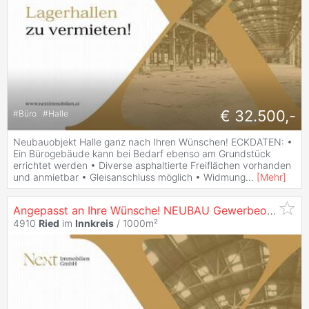
€ 32.500,-
#
Büro
#
Halle
Neubauobjekt Halle ganz nach Ihren Wünschen! ECKDATEN: •
Ein Bürogebäude kann bei Bedarf ebenso am Grundstück
errichtet werden • Diverse asphaltierte Freiflächen vorhanden
und anmietbar • Gleisanschluss möglich • Widmung
...
[
Mehr
]
Angepasst an Ihre Wünsche! NEUBAU Gewerbeobjekt in
4910
Ried
im
Innkreis
/ 1000m²