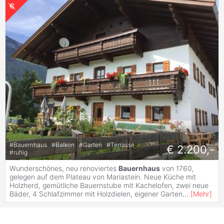
#
Bauernhaus
#
Balkon
#
Garten
#
Terrasse
€ 2.200,-
#
ruhig
Wunderschönes, neu renoviertes
Bauernhaus
von 1760,
gelegen auf dem Plateau von Mariastein. Neue Küche mit
Holzherd, gemütliche Bauernstube mit Kachelofen, zwei neue
Bäder, 4 Schlafzimmer mit Holzdielen, eigener Garten
...
[
Mehr
]