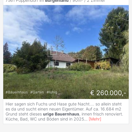
7561 Poppendorf im
Burgenland
/ 90m² /
2 Zimmer
€ 260.000,-
#
Bauernhaus
#
Garten
#
ruhig
Hier sagen sich Fuchs und Hase gute Nacht.... so allein steht
es da und sucht einen neuen Eigentümer. Auf ca. 16.684 m2
Grund steht dieses
urige
Bauernhaus
, innen frisch renoviert.
Küche, Bad, WC und Böden sind in 2025
...
[
Mehr
]