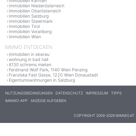
Immobilien Kärnten
Immobilien Niederösterreich
Immobilien Oberösterreich
Immobilien Salzburg
Immobilien Steiermark
Immobilien Tirol
Immobilien Vorarlberg
Immobilien Wien
IMMMO ENTDECKEN
immobilien in eberau
wohnung in bad hall
8130 schrems mieten
Ferdinand Wolf Park, 1140 Wien Penzing
Franziska Fast Gasse, 1220 Wien Donaustadt
Eigentumswohnungen in Salzburg
NUTZUNGSBEDINGUNGEN
DATENSCHUTZ
IMPRESSUM
TIPPS
IMMMO-APP
ANZEIGE AUFGEBEN
COPYRIGHT 2009-2026 IMMMO.AT