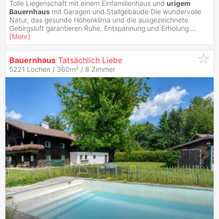
Tolle Liegenschaft mit einem Einfamilienhaus und
urigem
Bauernhaus
mit Garagen und Stallgebäude Die wundervolle
Natur, das gesunde Höhenklima und die ausgezeichnete
Gebirgsluft garantieren Ruhe, Entspannung und Erholung.
...
[
Mehr
]
Bauernhaus
Tatsächlich Liebe
5221 Lochen / 360m² /
8 Zimmer