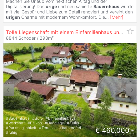
Machen Sie Urlaub vom hektischen Alltag und der
Digitalisierung! Das
urige
und neu sanierte
Bauernhaus
wurde
mit viel Gespür und Liebe zum Detail renoviert und vereint den
urigen
Charme mit modernem Wohnkomfort. Die
...
[
Mehr
]
Tolle Liegenschaft mit einem Einfamilienhaus und
Urige
8844 Schöder / 293m²
#
Bauernhaus
#
Büro
#
Einfamilienhaus
#
Werkstatt
#
Balkon
#
Hanglage
#
Keller
#
Parkmöglichkeit
#
Terrasse
#
barrierefrei
€ 460.000,-
#
ruhig