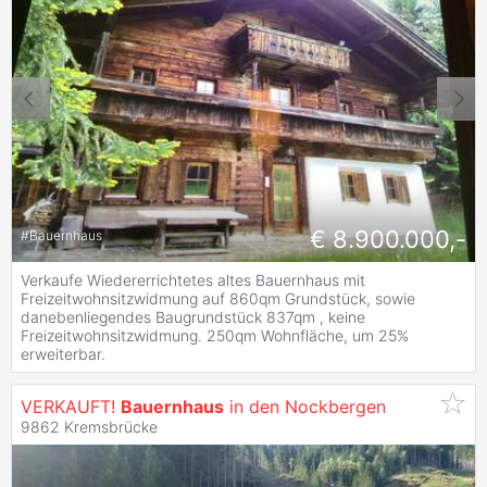
€ 8.900.000,-
#
Bauernhaus
Verkaufe Wiedererrichtetes altes Bauernhaus mit
Freizeitwohnsitzwidmung auf 860qm Grundstück, sowie
danebenliegendes Baugrundstück 837qm , keine
Freizeitwohnsitzwidmung. 250qm Wohnfläche, um 25%
erweiterbar.
VERKAUFT!
Bauernhaus
in den Nockbergen
9862 Kremsbrücke