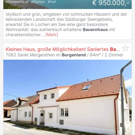
€ 950.000,-
#
Bauernhaus
#
Garten
#
hell
Idyllisch und grün, umgeben von schmucken Häusern und der
liebreizenden Landschaft des Salzburger Seengebiets,
erwartet Sie in Lochen am See eine ganz besondere
Wohnrarität: das authentisch erhaltene
Bauernhaus
mit
charakteristischer
...
[
Mehr
]
Kleines Haus, große Möglichkeiten! Saniertes
Bauernhaus
7062 Sankt Margarethen im
Burgenland
/ 84m² /
2 Zimmer