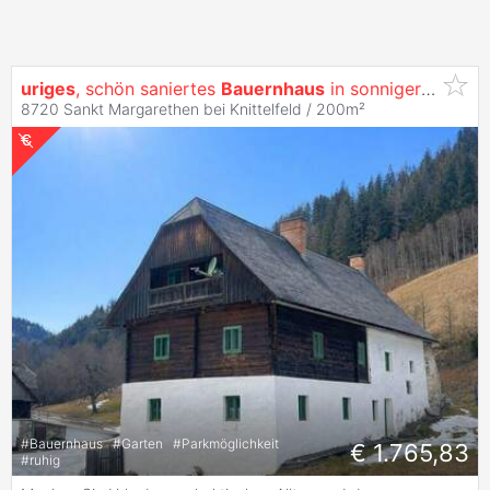
uriges
, schön saniertes
Bauernhaus
in sonniger Alleinlage
8720 Sankt Margarethen bei Knittelfeld / 200m²
#
Bauernhaus
#
Garten
#
Parkmöglichkeit
€ 1.765,83
#
ruhig