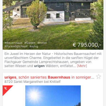
#
Bauernhaus
#
Garten
#
Keller
€ 795.000,-
#
Parkmöglichkeit
#
ruhig
Ein Juwel im Herzen der Natur - Historisches Bauernsacherl mit
unverfälschtem Charme. Eingebettet in die sanften Hügel der
Flachgauer Gemeinde Lamprechtshausen, umgeben von
satten Wiesen und
urigen
Wäldern, entfaltet
...
[
Mehr
]
uriges
, schön saniertes
Bauernhaus
in sonniger Alleinlage
8720 Sankt Margarethen bei Knittelf