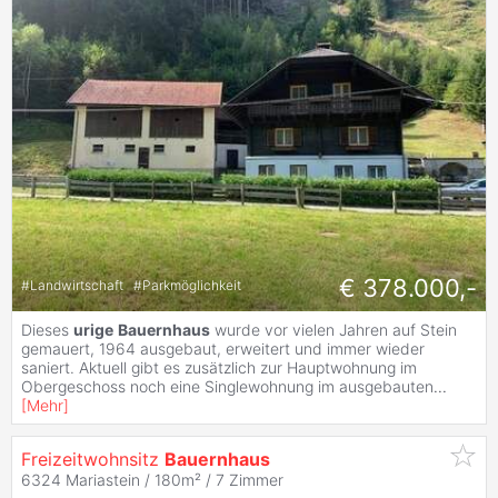
€ 378.000,-
#
Landwirtschaft
#
Parkmöglichkeit
Dieses
urige
Bauernhaus
wurde vor vielen Jahren auf Stein
gemauert, 1964 ausgebaut, erweitert und immer wieder
saniert. Aktuell gibt es zusätzlich zur Hauptwohnung im
Obergeschoss noch eine Singlewohnung im ausgebauten
...
[
Mehr
]
Freizeitwohnsitz
Bauernhaus
6324 Mariastein / 180m² /
7 Zimmer