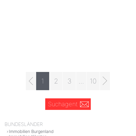
1
2
3
...
10
Suchagent
BUNDESLÄNDER
Immobilien Burgenland