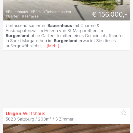
#
Bauernhaus
#
Büro
#
Rohdachboden
€ 156.000,-
#
Garten
#
Terrasse
Umfassend saniertes
Bauernhaus
mit Charme &
Ausbaupotenzial im Herzen von St.Margarethen im
Burgenland
ohne Garten! Inmitten eines Gemeinschaftshofes
in Sankt Margarethen im
Burgenland
erwartet Sie dieses
außergewöhnliche,
...
[
Mehr
]
Urigen
Wirtshaus
5020 Salzburg / 200m² /
3 Zimmer