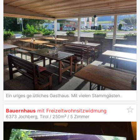
Ein uriges ge.ütliches Gasthaus. Mit vielen Stammgästen..
Bauernhaus
mit Freizeitwohnsitzwidmung
6373 Jochberg, Tirol / 250m² /
5 Zimmer