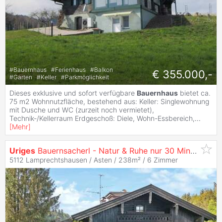
#
Bauernhaus
#
Ferienhaus
#
Balkon
€ 355.000,-
#
Garten
#
Keller
#
Parkmöglichkeit
Dieses exklusive und sofort verfügbare
Bauernhaus
bietet ca.
75 m2 Wohnnutzfläche, bestehend aus: Keller: Singlewohnung
mit Dusche und WC (zurzeit noch vermietet),
Technik-/Kellerraum Erdgeschoß: Diele, Wohn-Essbereich,
...
[
Mehr
]
Uriges
Bauernsacherl - Natur & Ruhe nur 30 Minuten von Salzburg Stadt
5112 Lamprechtshausen / Asten / 238m² /
6 Zimmer