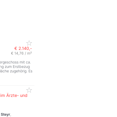
€ 2.140,-
€ 14,76 / m²
ZurÃ
ergeschoss mit ca.
ung zum Erstbezug
läche zugehörig. Es
im Ärzte- und
t
Steyr
,