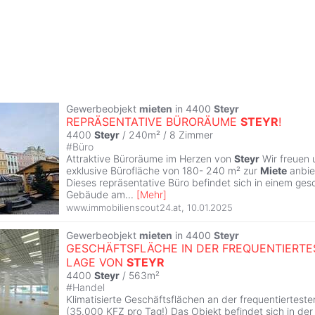
Gewerbeobjekt
mieten
in 4400
Steyr
REPRÄSENTATIVE BÜRORÄUME
STEYR
!
4400
Steyr
/ 240m² /
8 Zimmer
#
Büro
Attraktive Büroräume im Herzen von
Steyr
Wir freuen 
exklusive Bürofläche von 180- 240 m² zur
Miete
anbie
Dieses repräsentative Büro befindet sich in einem ges
Gebäude am
...
[
Mehr
]
www.immobilienscout24.at
,
10.01.2025
Gewerbeobjekt
mieten
in 4400
Steyr
GESCHÄFTSFLÄCHE IN DER FREQUENTIERTE
LAGE VON
STEYR
4400
Steyr
/ 563m²
#
Handel
Klimatisierte Geschäftsflächen an der frequentiertest
(35.000 KFZ pro Tag!) Das Objekt befindet sich in der