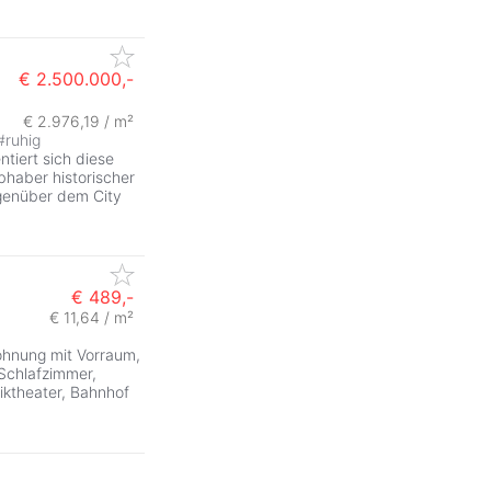
€ 2.500.000,-
€ 2.976,19 / m²
#
ruhig
tiert sich diese
bhaber historischer
genüber dem City
€ 489,-
€ 11,64 / m²
ohnung mit Vorraum,
Schlafzimmer,
ktheater, Bahnhof