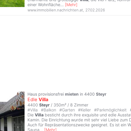
einer Wohnfläche
...
[
Mehr
]
www.immobilien.nachrichten.at
,
27.02.2026
Haus provisionsfrei
mieten
in 4400
Steyr
Edle
Villa
4400
Steyr
/ 350m² /
8 Zimmer
#
Villa
#
Balkon
#
Garten
#
Keller
#
Parkmöglichkeit
Die
Villa
besticht durch ihre exquisite und edle Aussta
Kamin. Die Einrichtung wurde mit sehr viel Liebe zum 
Auch für Repräsentationszwecke geeignet. Es ist ein W
Sauna
...
[
Mehr
]