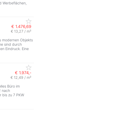
d Werbeflächen,
€ 1.476,69
€ 13,27 / m²
nes modernen Objekts
me sind durch
nen Eindruck. Eine
€ 1.974,-
€ 12,49 / m²
ZurÃ
lles Büro im
2 nach
ür bis zu 7 PKW