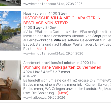
www.immobilienscout24.at
,
27.08.2025
Haus kaufen in 4400
Steyr
HISTORISCHE
VILLA
MIT CHARAKTER IN
BESTLAGE VON
STEYR
4400
Steyr
/ 840m²
#
Villa
#
Balkon
#
Garten
#
Keller
#
Parkmöglichkeit
Inmitten der traditionsreichen Altstadt von
Steyr
präsen
außergewöhnliche
Villa
als seltene Gelegenheit für Lie
Bausubstanz und nachhaltiger Wertanlagen. Direkt ge
Point
...
[
Mehr
]
www.immobilienscout24.at
,
29.04.2026
Apartment provisionsfrei
mieten
in 4020 Linz
Wohnung nähe
Volksgarten
zu vermieten
4020 Linz / 42m² /
2 Zimmer
#
Balkon
Es handelt sich um eine ca 41 m2 grosse 2-Zimmer-W
Badezimmer, einem Wohnzimmer inkl. Küche., Balkon, 
Badezimmer, WC Gelegen unweit der Landstraße, Musi
usw. Die Sanierung
...
[
Mehr
]
www.flatbee.at
,
09.05.2026