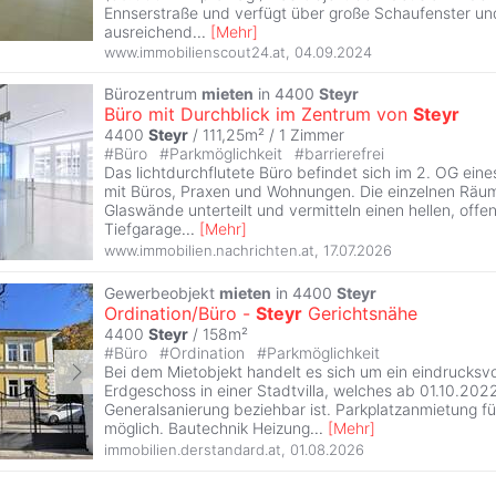
Ennserstraße und verfügt über große Schaufenster un
ausreichend
...
[
Mehr
]
www.immobilienscout24.at
,
04.09.2024
Bürozentrum
mieten
in 4400
Steyr
Büro mit Durchblick im Zentrum von
Steyr
4400
Steyr
/ 111,25m² /
1 Zimmer
#
Büro
#
Parkmöglichkeit
#
barrierefrei
Das lichtdurchflutete Büro befindet sich im 2. OG ei
mit Büros, Praxen und Wohnungen. Die einzelnen Räu
Glaswände unterteilt und vermitteln einen hellen, offe
Tiefgarage
...
[
Mehr
]
www.immobilien.nachrichten.at
,
17.07.2026
Gewerbeobjekt
mieten
in 4400
Steyr
Ordination/Büro -
Steyr
Gerichtsnähe
4400
Steyr
/ 158m²
#
Büro
#
Ordination
#
Parkmöglichkeit
Bei dem Mietobjekt handelt es sich um ein eindrucksvo
Erdgeschoss in einer Stadtvilla, welches ab 01.10.202
Generalsanierung beziehbar ist. Parkplatzanmietung f
möglich. Bautechnik Heizung
...
[
Mehr
]
immobilien.derstandard.at
,
01.08.2026