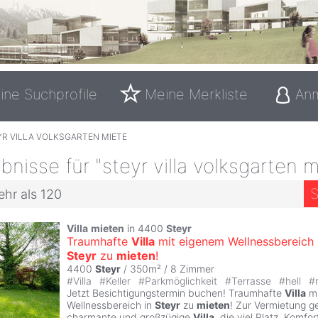
ine Suchprofile
Meine Merkliste
An
YR VILLA VOLKSGARTEN MIETE
nisse für "steyr villa volksgarten m
S
ehr als 120
Villa
mieten
in 4400
Steyr
Traumhafte
Villa
mit eigenem Wellnessbereich 
Steyr
zu
mieten
!
4400
Steyr
/ 350m² /
8 Zimmer
#
Villa
#
Keller
#
Parkmöglichkeit
#
Terrasse
#
hell
#
Jetzt Besichtigungstermin buchen! Traumhafte
Villa
mi
Wellnessbereich in
Steyr
zu
mieten
! Zur Vermietung g
charmante und großzügige
Villa
, die viel Platz, Komfor