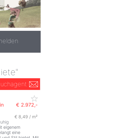
melden
iete"
uchagent
in
€ 2.972,-
€ 8,49 / m²
ruhig
t eigenem
elangt eine
t und Stil bietet. Mit