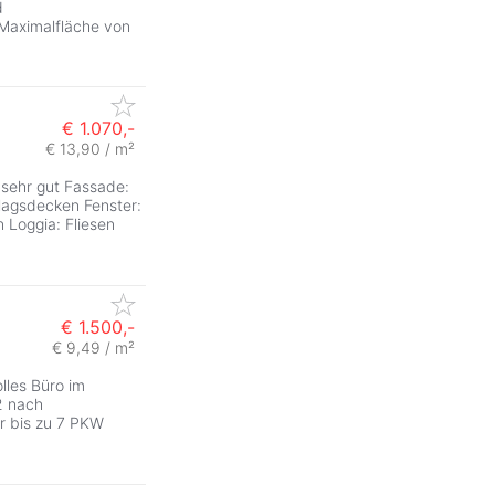
d
 Maximalfläche von
€ 1.070,-
€ 13,90 / m²
 sehr gut Fassade:
rlagsdecken Fenster:
n Loggia: Fliesen
€ 1.500,-
€ 9,49 / m²
lles Büro im
2 nach
ür bis zu 7 PKW