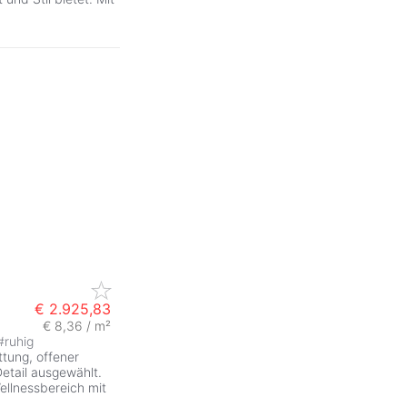
€ 2.925,83
€ 8,36 / m²
#
ruhig
ttung, offener
Detail ausgewählt.
ellnessbereich mit