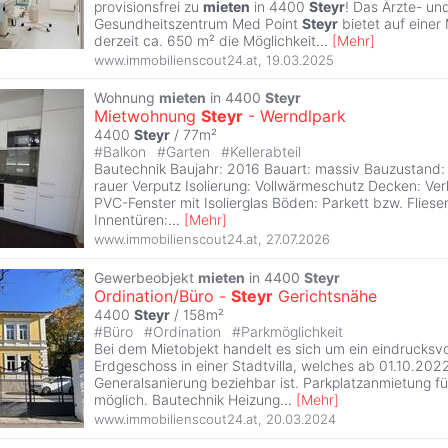
provisionsfrei zu
mieten
in 4400
Steyr
! Das Ärzte- un
Gesundheitszentrum Med Point
Steyr
bietet auf einer
derzeit ca. 650 m² die Möglichkeit
...
[
Mehr
]
www.immobilienscout24.at
,
19.03.2025
Wohnung
mieten
in 4400
Steyr
Mietwohnung
Steyr
- Werndlpark
4400
Steyr
/ 77m²
#
Balkon
#
Garten
#
Kellerabteil
Bautechnik Baujahr: 2016 Bauart: massiv Bauzustand:
rauer Verputz Isolierung: Vollwärmeschutz Decken: Ve
PVC-Fenster mit Isolierglas Böden: Parkett bzw. Fliese
Innentüren:
...
[
Mehr
]
www.immobilienscout24.at
,
27.07.2026
Gewerbeobjekt
mieten
in 4400
Steyr
Ordination/Büro -
Steyr
Gerichtsnähe
4400
Steyr
/ 158m²
#
Büro
#
Ordination
#
Parkmöglichkeit
Bei dem Mietobjekt handelt es sich um ein eindrucksvo
Erdgeschoss in einer Stadtvilla, welches ab 01.10.202
Generalsanierung beziehbar ist. Parkplatzanmietung f
möglich. Bautechnik Heizung
...
[
Mehr
]
www.immobilienscout24.at
,
20.03.2024