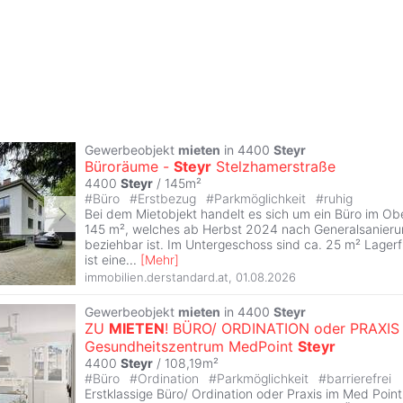
Gewerbeobjekt
mieten
in 4400
Steyr
Büroräume -
Steyr
Stelzhamerstraße
4400
Steyr
/ 145m²
#
Büro
#
Erstbezug
#
Parkmöglichkeit
#
ruhig
Bei dem Mietobjekt handelt es sich um ein Büro im Ob
145 m², welches ab Herbst 2024 nach Generalsanier
beziehbar ist. Im Untergeschoss sind ca. 25 m² Lagerf
ist eine
...
[
Mehr
]
immobilien.derstandard.at
,
01.08.2026
Gewerbeobjekt
mieten
in 4400
Steyr
ZU
MIETEN
! BÜRO/ ORDINATION oder PRAXIS 
Gesundheitszentrum MedPoint
Steyr
4400
Steyr
/ 108,19m²
#
Büro
#
Ordination
#
Parkmöglichkeit
#
barrierefrei
Erstklassige Büro/ Ordination oder Praxis im Med Poin