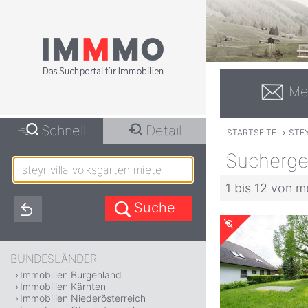
Me
Schnell
Detail
STARTSEITE
›
STE
Suchergeb
1 bis 12 von m
BUNDESLÄNDER
Immobilien Burgenland
Immobilien Kärnten
Immobilien Niederösterreich