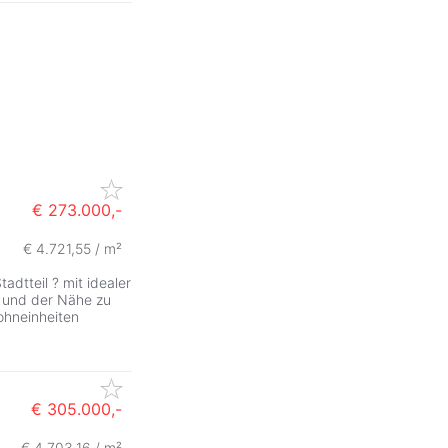
€ 273.000,-
€ 4.721,55 / m²
ZurÃ
dtteil ? mit idealer
n und der Nähe zu
ohneinheiten
€ 305.000,-
€ 4.703,16 / m²
ZurÃ