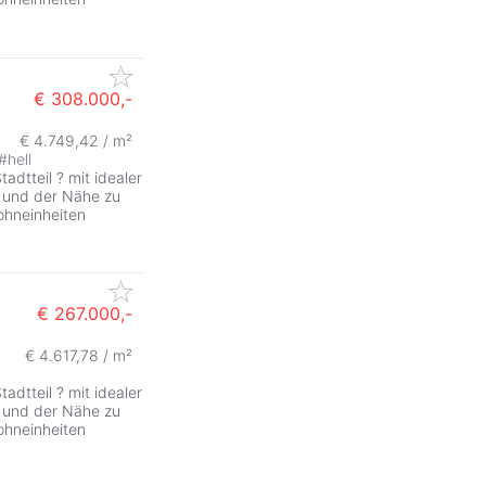
€ 308.000,-
€ 4.749,42 / m²
ZurÃ
#
hell
dtteil ? mit idealer
n und der Nähe zu
ohneinheiten
€ 267.000,-
€ 4.617,78 / m²
ZurÃ
dtteil ? mit idealer
n und der Nähe zu
ohneinheiten