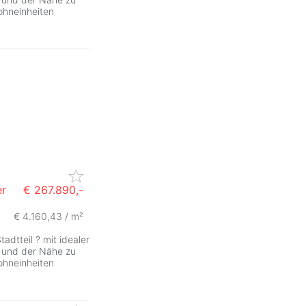
ohneinheiten
er
€ 267.890,-
€ 4.160,43 / m²
ZurÃ
dtteil ? mit idealer
n und der Nähe zu
ohneinheiten