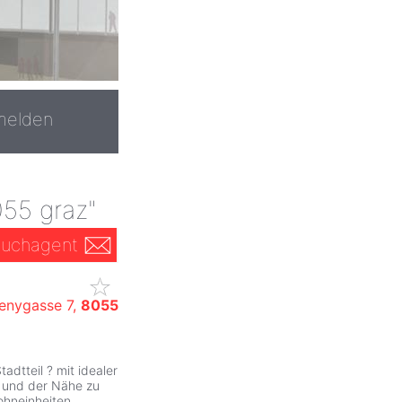
melden
055 graz"
uchagent
enygasse 7,
8055
ZurÃ
dtteil ? mit idealer
n und der Nähe zu
ohneinheiten