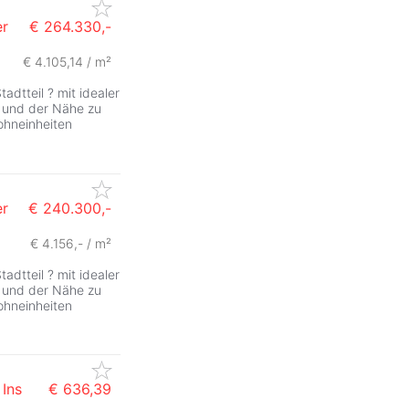
er
€ 264.330,-
€ 4.105,14 / m²
ZurÃ
dtteil ? mit idealer
n und der Nähe zu
ohneinheiten
er
€ 240.300,-
€ 4.156,- / m²
ZurÃ
dtteil ? mit idealer
n und der Nähe zu
ohneinheiten
Ins
€ 636,39