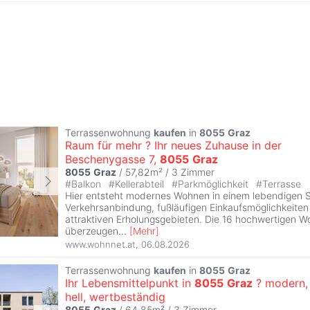
Terrassenwohnung
kaufen
in
8055
Graz
Raum für mehr ? Ihr neues Zuhause in der
Beschenygasse 7,
8055
Graz
8055
Graz
/ 57,82m² /
3 Zimmer
#
Balkon
#
Kellerabteil
#
Parkmöglichkeit
#
Terrasse
Hier entsteht modernes Wohnen in einem lebendigen Sta
Verkehrsanbindung, fußläufigen Einkaufsmöglichkeite
attraktiven Erholungsgebieten. Die 16 hochwertigen W
überzeugen
...
[
Mehr
]
www.wohnnet.at
,
06.08.2026
Terrassenwohnung
kaufen
in
8055
Graz
Ihr Lebensmittelpunkt in
8055
Graz
? modern,
hell, wertbeständig
8055
Graz
/ 64,85m² /
3 Zimmer