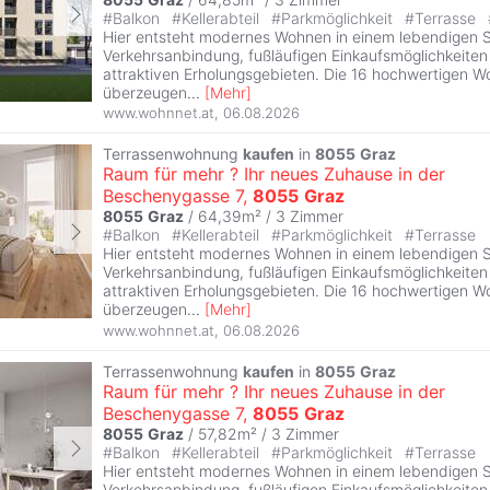
#
Balkon
#
Kellerabteil
#
Parkmöglichkeit
#
Terrasse
Hier entsteht modernes Wohnen in einem lebendigen Sta
Verkehrsanbindung, fußläufigen Einkaufsmöglichkeite
attraktiven Erholungsgebieten. Die 16 hochwertigen W
überzeugen
...
[
Mehr
]
www.wohnnet.at
,
06.08.2026
Terrassenwohnung
kaufen
in
8055
Graz
Raum für mehr ? Ihr neues Zuhause in der
Beschenygasse 7,
8055
Graz
8055
Graz
/ 64,39m² /
3 Zimmer
#
Balkon
#
Kellerabteil
#
Parkmöglichkeit
#
Terrasse
Hier entsteht modernes Wohnen in einem lebendigen Sta
Verkehrsanbindung, fußläufigen Einkaufsmöglichkeite
attraktiven Erholungsgebieten. Die 16 hochwertigen W
überzeugen
...
[
Mehr
]
www.wohnnet.at
,
06.08.2026
Terrassenwohnung
kaufen
in
8055
Graz
Raum für mehr ? Ihr neues Zuhause in der
Beschenygasse 7,
8055
Graz
8055
Graz
/ 57,82m² /
3 Zimmer
#
Balkon
#
Kellerabteil
#
Parkmöglichkeit
#
Terrasse
Hier entsteht modernes Wohnen in einem lebendigen Sta
Verkehrsanbindung, fußläufigen Einkaufsmöglichkeite