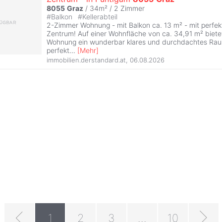
8055
Graz
/ 34m² /
2 Zimmer
#
Balkon
#
Kellerabteil
2-Zimmer Wohnung - mit Balkon ca. 13 m² - mit perfek
Zentrum! Auf einer Wohnfläche von ca. 34,91 m² biet
Wohnung ein wunderbar klares und durchdachtes Rau
perfekt
...
[
Mehr
]
immobilien.derstandard.at
,
06.08.2026
1
2
3
...
10