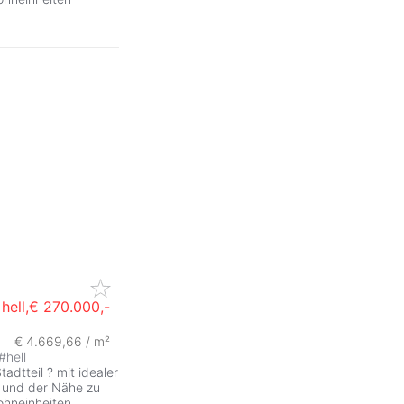
hell,
€ 270.000,-
€ 4.669,66 / m²
ZurÃ
#
hell
dtteil ? mit idealer
n und der Nähe zu
ohneinheiten