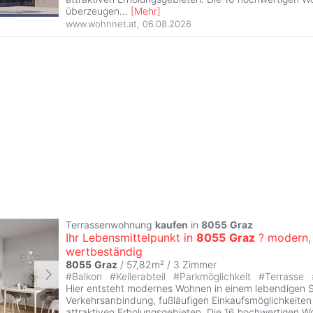
überzeugen
...
[
Mehr
]
www.wohnnet.at
,
06.08.2026
Terrassenwohnung
kaufen
in
8055
Graz
Ihr Lebensmittelpunkt in
8055
Graz
? modern, 
wertbeständig
8055
Graz
/ 57,82m² /
3 Zimmer
#
Balkon
#
Kellerabteil
#
Parkmöglichkeit
#
Terrasse
Hier entsteht modernes Wohnen in einem lebendigen Sta
Verkehrsanbindung, fußläufigen Einkaufsmöglichkeite
attraktiven Erholungsgebieten. Die 16 hochwertigen W