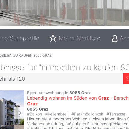
ine Suchprofile
Meine Merkliste
An
BILIEN ZU KAUFEN 8055 GRAZ
nisse für "immobilien zu kaufen 8
S
ehr als 120
Eigentumswohnung in
8055
Graz
Lebendig wohnen im Süden von
Graz
- Bersch
Graz
8055
Graz
#
Balkon
#
Kellerabteil
#
Parkmöglichkeit
#
Terrasse
Hier entsteht modernes Wohnen in einem lebendigen Sta
Verkehrsanbindung, fußläufigen Einkaufsmöglichkeite
attraktiven Erholungsgebieten. Die 16 hochwertigen W