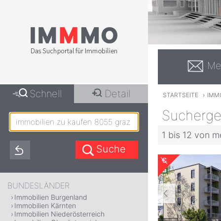
Me
Schnell
Detail
STARTSEITE
›
IMMO
Suchergeb
1 bis 12 von m
BUNDESLÄNDER
Immobilien Burgenland
Immobilien Kärnten
Immobilien Niederösterreich