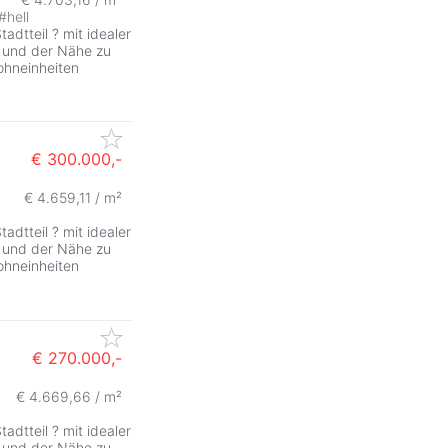
#
hell
dtteil ? mit idealer
n und der Nähe zu
ohneinheiten
€ 300.000,-
€ 4.659,11 / m²
ZurÃ
dtteil ? mit idealer
n und der Nähe zu
ohneinheiten
€ 270.000,-
€ 4.669,66 / m²
ZurÃ
dtteil ? mit idealer
n und der Nähe zu