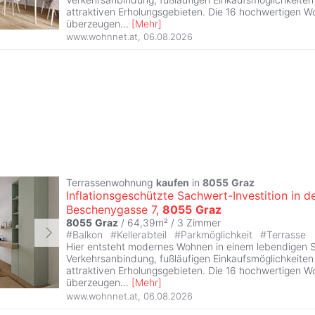
attraktiven Erholungsgebieten. Die 16 hochwertigen W
überzeugen
...
[
Mehr
]
www.wohnnet.at
,
06.08.2026
Terrassenwohnung
kaufen
in
8055
Graz
Inflationsgeschützte Sachwert-Investition in d
Beschenygasse 7,
8055
Graz
8055
Graz
/ 64,39m² /
3 Zimmer
#
Balkon
#
Kellerabteil
#
Parkmöglichkeit
#
Terrasse
Hier entsteht modernes Wohnen in einem lebendigen Sta
Verkehrsanbindung, fußläufigen Einkaufsmöglichkeite
attraktiven Erholungsgebieten. Die 16 hochwertigen W
überzeugen
...
[
Mehr
]
www.wohnnet.at
,
06.08.2026