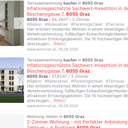
Terrassenwohnung
kaufen
in
8055
Graz
Inflationsgeschützte Sachwert-Investition in d
Beschenygasse 7,
8055
Graz
8055
Graz
/ 64,39m² /
3 Zimmer
#
Balkon
#
Kellerabteil
#
Parkmöglichkeit
#
Terrasse
Hier entsteht modernes Wohnen in einem lebendigen Sta
Verkehrsanbindung, fußläufigen Einkaufsmöglichkeite
attraktiven Erholungsgebieten. Die 16 hochwertigen W
überzeugen
...
[
Mehr
]
www.wohnnet.at
,
06.08.2026
Terrassenwohnung
kaufen
in
8055
Graz
Inflationsgeschützte Sachwert-Investition in d
Beschenygasse 7,
8055
Graz
8055
Graz
/ 57,82m² /
3 Zimmer
#
Balkon
#
Kellerabteil
#
Parkmöglichkeit
#
Terrasse
Hier entsteht modernes Wohnen in einem lebendigen Sta
Verkehrsanbindung, fußläufigen Einkaufsmöglichkeite
attraktiven Erholungsgebieten. Die 16 hochwertigen W
überzeugen
...
[
Mehr
]
www.wohnnet.at
,
06.08.2026
Wohnung mieten in
8055
Graz
2-Zimmer Wohnung - mit Perfekter Anbindung 
Zentrum - in Puntigam
8055
Graz