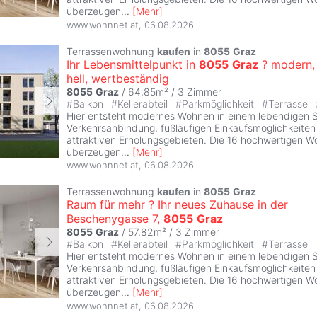
überzeugen
...
[
Mehr
]
www.wohnnet.at
,
06.08.2026
Terrassenwohnung
kaufen
in
8055
Graz
Ihr Lebensmittelpunkt in
8055
Graz
? modern,
hell, wertbeständig
8055
Graz
/ 64,85m² /
3 Zimmer
#
Balkon
#
Kellerabteil
#
Parkmöglichkeit
#
Terrasse
Hier entsteht modernes Wohnen in einem lebendigen Sta
Verkehrsanbindung, fußläufigen Einkaufsmöglichkeite
attraktiven Erholungsgebieten. Die 16 hochwertigen W
überzeugen
...
[
Mehr
]
www.wohnnet.at
,
06.08.2026
Terrassenwohnung
kaufen
in
8055
Graz
Raum für mehr ? Ihr neues Zuhause in der
Beschenygasse 7,
8055
Graz
8055
Graz
/ 57,82m² /
3 Zimmer
#
Balkon
#
Kellerabteil
#
Parkmöglichkeit
#
Terrasse
Hier entsteht modernes Wohnen in einem lebendigen Sta
Verkehrsanbindung, fußläufigen Einkaufsmöglichkeite
attraktiven Erholungsgebieten. Die 16 hochwertigen W
überzeugen
...
[
Mehr
]
www.wohnnet.at
,
06.08.2026