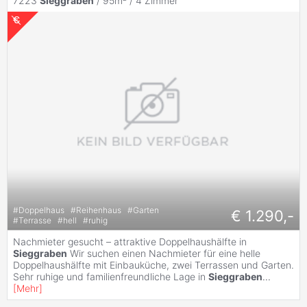
7223
Sieggraben
/ 95m² /
4 Zimmer
#
Doppelhaus
#
Reihenhaus
#
Garten
€ 1.290,-
#
Terrasse
#
hell
#
ruhig
Nachmieter gesucht – attraktive Doppelhaushälfte in
Sieggraben
Wir suchen einen Nachmieter für eine helle
Doppelhaushälfte mit Einbauküche, zwei Terrassen und Garten.
Sehr ruhige und familienfreundliche Lage in
Sieggraben
...
[
Mehr
]