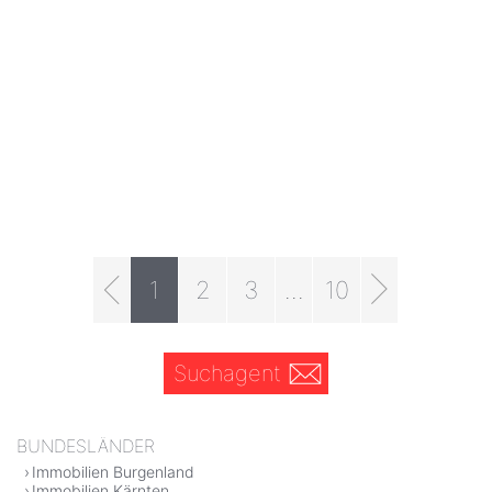
1
2
3
...
10
Suchagent
BUNDESLÄNDER
Immobilien Burgenland
Immobilien Kärnten