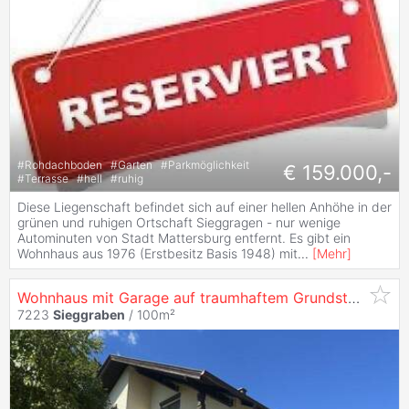
#
Rohdachboden
#
Garten
#
Parkmöglichkeit
€ 159.000,-
#
Terrasse
#
hell
#
ruhig
Diese Liegenschaft befindet sich auf einer hellen Anhöhe in der
grünen und ruhigen Ortschaft Sieggragen - nur wenige
Autominuten von Stadt Mattersburg entfernt. Es gibt ein
Wohnhaus aus 1976 (Erstbesitz Basis 1948) mit
...
[
Mehr
]
Wohnhaus mit Garage auf traumhaftem Grundstück am Waldrand mit herrlichem Ausblick zu verkaufen
7223
Sieggraben
/ 100m²