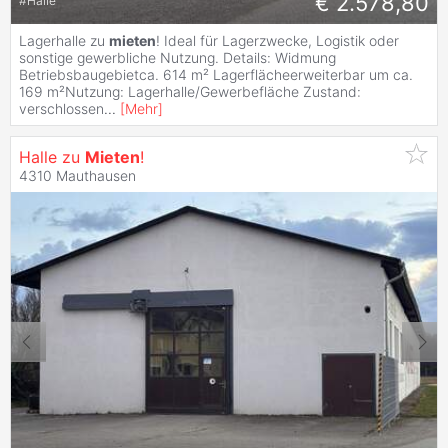
€ 2.578,80
#
Halle
Lagerhalle zu
mieten
! Ideal für Lagerzwecke, Logistik oder
sonstige gewerbliche Nutzung. Details: Widmung
Betriebsbaugebietca. 614 m² Lagerflächeerweiterbar um ca.
169 m²Nutzung: Lagerhalle/Gewerbefläche Zustand:
verschlossen
...
[
Mehr
]
Halle zu
Mieten
!
4310 Mauthausen