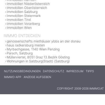
Immobilien Niederösterreich
Immobilien Oberösterreich
Immobilien Salzburg
Immobilien Steiermark
Immobilien Tirol
Immobilien Vorarlberg
Immobilien Wien
IMMMO ENTDECKEN
genossenschafts miethäuser ybbs an der donau
haus radkersburg mieten
Myrbachgasse, 1140 Wien Penzing
Parsch, Salzburg
Müllerviertel, 8051 Graz 13.Bezirk Gösting
Wohnungen in Salzburg(Stadt) (Salzburg)
NUTZUNGSBEDINGUNGEN
DATENSCHUTZ
IMPRESSUM
TIPPS
IMMMO-APP
ANZEIGE AUFGEBEN
COPYRIGHT 2009-2026 IMMMO.AT