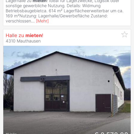
Lagerhalle zu
mieten
! Ideal für Lagerzwecke, Logistik oder
sonstige gewerbliche Nutzung. Details: Widmung
Betriebsbaugebietca. 614 m² Lagerflächeerweiterbar um ca.
169 m²Nutzung: Lagerhalle/Gewerbefläche Zustand:
verschlossen
...
[
Mehr
]
Halle zu
mieten
!
4310 Mauthausen