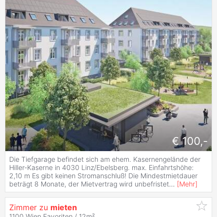
€ 100,-
Die Tiefgarage befindet sich am ehem. Kasernengelände der
Hiller-Kaserne in 4030 Linz/Ebelsberg. max. Einfahrtshöhe:
2,10 m Es gibt keinen Stromanschluß! Die Mindestmietdauer
beträgt 8 Monate, der Mietvertrag wird unbefristet
...
[
Mehr
]
Zimmer zu
mieten
1100 Wien,Favoriten / 12m²