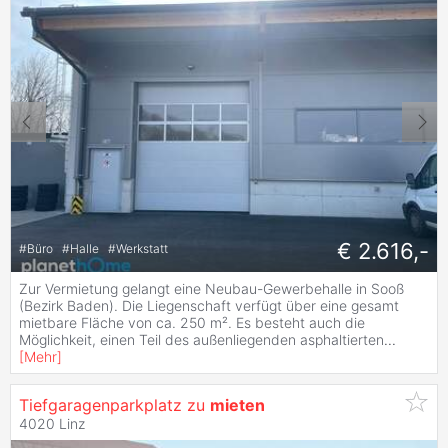
€ 2.616,-
#
Büro
#
Halle
#
Werkstatt
Zur Vermietung gelangt eine Neubau-Gewerbehalle in Sooß
(Bezirk Baden). Die Liegenschaft verfügt über eine gesamt
mietbare Fläche von ca. 250 m². Es besteht auch die
Möglichkeit, einen Teil des außenliegenden asphaltierten
...
[
Mehr
]
Tiefgaragenparkplatz zu
mieten
4020 Linz