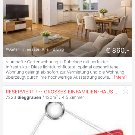
€ 860,-
#
Garten
#
Terrasse
#
hell
#
ruhig
raumhafte Gartenwohnung in Ruhelage mit perfekter
Infrastruktur Diese lichtdurchflutete, optimal geschnittene
Wohnung gelangt ab sofort zur Vermietung und die Wohnung
überzeugt durch ihre hochwertige Ausstattung sowie
...
[
Mehr
]
RESERVIERT!! -- GROSSES EINFAMILIEN-HAUS MIT AUSBAU-MÖGLICHKEIT -- NEBENGEBÄUDE -- GROSSER INNENHOF -- RUHELAGE!
7223
Sieggraben
/ 120m² /
4,5 Zimmer