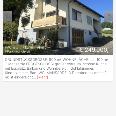
#
Werkstatt
#
Balkon
#
Keller
€ 249.000,-
#
Parkmöglichkeit
GRUNDSTÜCKSGRÖSSE: 900 m² WOHNFLÄCHE: ca. 100 m²
+ Mansarde ERDGESCHOSS: großer Vorraum, schöne Küche
mit Essplatz, Balkon und Wohnbereich, Schlafzimmer,
Kinderzimmer, Bad, WC; MANSARDE: 3 Dachbodenzimmer ?
nicht eingereicht
...
[
Mehr
]