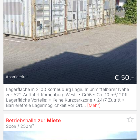
€ 50,-
#
barrierefrei
Lagerfläche in 2100 Korneuburg Lage: In unmittelbarer Nähe
zur A22 Auffahrt Korneuburg West. • Größe: Ca. 10 m²/ 20ft
Lagerfläche Vorteile: • Keine Kurzparkzone • 24/7 Zutritt •
Barrierefreie Lagermöglichkeit vor Ort
...
[
Mehr
]
Betriebshalle zur
Miete
Sooß / 250m²