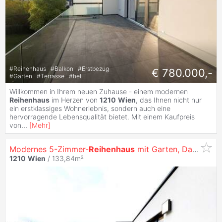
#
Reihenhaus
#
Balkon
#
Erstbezug
€ 780.000,-
#
Garten
#
Terrasse
#
hell
Willkommen in Ihrem neuen Zuhause - einem modernen
Reihenhaus
im Herzen von
1210
Wien
, das Ihnen nicht nur
ein erstklassiges Wohnerlebnis, sondern auch eine
hervorragende Lebensqualität bietet. Mit einem Kaufpreis
von
...
[
Mehr
]
Modernes 5-Zimmer-
Reihenhaus
mit Garten, Dachterrasse und Stellplatz in ruhiger Lage in Schwarzlackenau
1210
Wien
/ 133,84m²