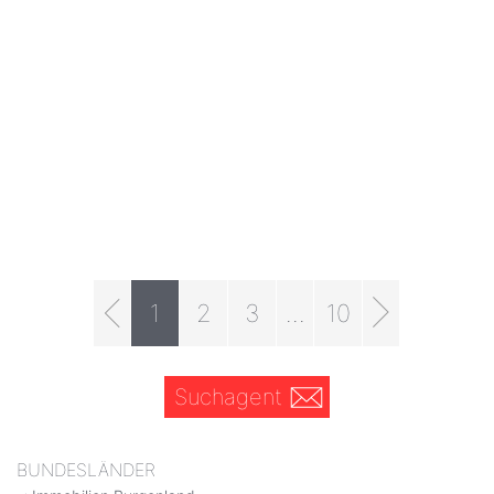
1
2
3
...
10
Suchagent
BUNDESLÄNDER