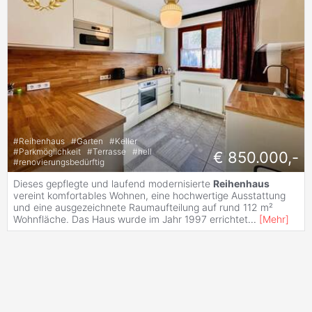
#
Reihenhaus
#
Garten
#
Keller
#
Parkmöglichkeit
#
Terrasse
#
hell
€ 850.000,-
#
renovierungsbedürftig
Dieses gepflegte und laufend modernisierte
Reihenhaus
vereint komfortables Wohnen, eine hochwertige Ausstattung
und eine ausgezeichnete Raumaufteilung auf rund 112 m²
Wohnfläche. Das Haus wurde im Jahr 1997 errichtet
...
[
Mehr
]