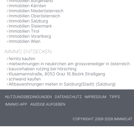
Immobilien Burgenland
Immobilien Kärnten
Immobilien Niederösterreich
Immobilien Oberösterreich
Immobilien Salzburg
Immobilien Steiermark
Immobilien Tirol
Immobilien Vorarlberg
Immobilien Wien
IMMMO ENTDECKEN
fernitz kaufen
mietwohnungen in neukirchen am grossvenediger in österreich
bauvorhaben rutzing bei hörsching
Klusemannstraße, 8053 Graz 16.Bezirk Straßgang
schwand kaufen
Altbauwohnungen mieten in Salzburg(Stadt) (Salzburg)
NUTZUNGSBEDINGUNGEN
DATENSCHUTZ
IMPRESSUM
TIPPS
IMMMO-APP
ANZEIGE AUFGEBEN
COPYRIGHT 2009-2026 IMMMO.AT