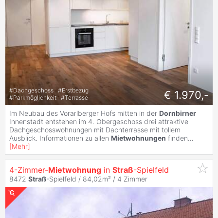
#
Dachgeschoss
#
Erstbezug
€ 1.970,-
#
Parkmöglichkeit
#
Terrasse
Im Neubau des Vorarlberger Hofs mitten in der
Dornbirner
Innenstadt entstehen im 4. Obergeschoss drei attraktive
Dachgeschosswohnungen mit Dachterrasse mit tollem
Ausblick. Informationen zu allen
Mietwohnungen
finden
...
[
Mehr
]
4-Zimmer-
Mietwohnung
in
Straß
-Spielfeld
8472
Straß
-Spielfeld / 84,02m² /
4 Zimmer