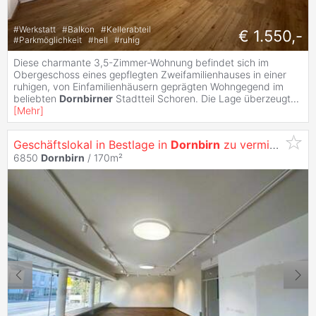
#
Werkstatt
#
Balkon
#
Kellerabteil
€ 1.550,-
#
Parkmöglichkeit
#
hell
#
ruhig
Diese charmante 3,5-Zimmer-Wohnung befindet sich im
Obergeschoss eines gepflegten Zweifamilienhauses in einer
ruhigen, von Einfamilienhäusern geprägten Wohngegend im
beliebten
Dornbirner
Stadtteil Schoren. Die Lage überzeugt
...
[
Mehr
]
Geschäftslokal in Bestlage in
Dornbirn
zu vermieten
6850
Dornbirn
/ 170m²