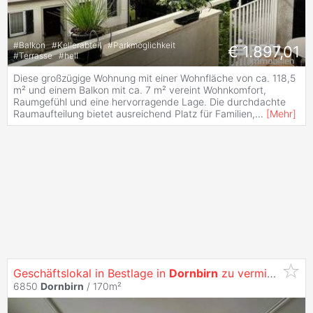
#
Balkon
#
Kellerabteil
#
Parkmöglichkeit
€ 1.897,01
#
Terrasse
#
hell
Diese großzügige Wohnung mit einer Wohnfläche von ca. 118,5
m² und einem Balkon mit ca. 7 m² vereint Wohnkomfort,
Raumgefühl und eine hervorragende Lage. Die durchdachte
Raumaufteilung bietet ausreichend Platz für Familien,
...
[
Mehr
]
Geschäftslokal in Bestlage in
Dornbirn
zu vermieten
6850
Dornbirn
/ 170m²