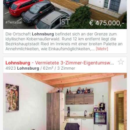
€ 475.000,-
#
Terrasse
Die Ortschaft
Lohnsburg
befindet sich an der Grenze zum
idyllischen Kobernaußerwald. Rund 12 km entfernt liegt die
Bezirkshauptstadt Ried im Innkreis mit einer breiten Palette an
Annehmlichkeiten, wie Einkaufsmöglichkeiten,
...
[
Mehr
]
Lohnsburg
- Vermietete 3-Zimmer-Eigentumswohnung mit Terrasse
4923
Lohnsburg
/ 62m² /
3 Zimmer