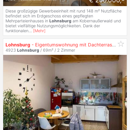
€ 250.000,-
Diese großzügige Gewerbeeinheit mit rund 148 m² Nutzfläche
befindet sich im Erdgeschoss eines gepflegten
Mehrparteienhauses in
Lohnsburg
am Kobernaußerwald und
bietet vielfältige Nutzungsmöglichkeiten. Dank der
funktionalen
...
[
Mehr
]
Lohnsburg
- Eigentumswohnung mit Dachterrasse als attraktive Kapitalanlage
4923
Lohnsburg
/ 69m² /
2 Zimmer