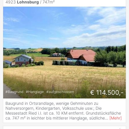
4923
Lohnsburg
/ 747m²
€ 114.500,-
#
Baugrund
#
Hanglage
#
aufgeschlossen
Baugrund in Ortsrandlage, wenige Gehminuten zu
Nahversorgern, Kindergarten, Volksschule usw.; Die
Messestadt Ried i.I. ist ca. 10 KM entfernt. Grundstücksfläche
ca. 747 m² in leichter bis mittlerer Hanglage, südliche
...
[
Mehr
]