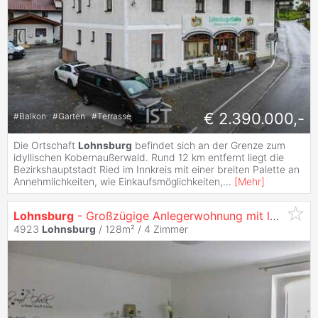
€ 2.390.000,-
#
Balkon
#
Garten
#
Terrasse
Die Ortschaft
Lohnsburg
befindet sich an der Grenze zum
idyllischen Kobernaußerwald. Rund 12 km entfernt liegt die
Bezirkshauptstadt Ried im Innkreis mit einer breiten Palette an
Annehmlichkeiten, wie Einkaufsmöglichkeiten,
...
[
Mehr
]
Lohnsburg
- Großzügige Anlegerwohnung mit laufenden Mieteinnahmen
4923
Lohnsburg
/ 128m² /
4 Zimmer