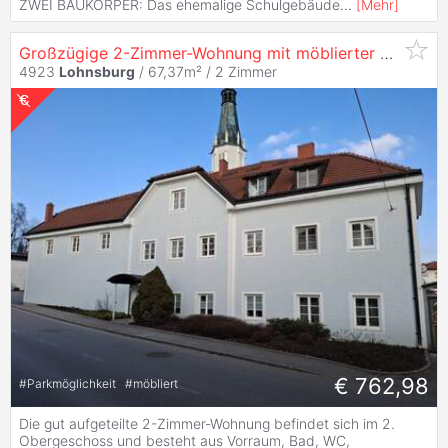
ZWEI BAUKÖRPER: Das ehemalige Schulgebäude
...
[
Mehr
]
Großzügige 2-Zimmer-Wohnung mit möblierter Küche im Zentrum von
4923
Lohnsburg
/ 67,37m² /
2 Zimmer
€ 762,98
#
Parkmöglichkeit
#
möbliert
Die gut aufgeteilte 2-Zimmer-Wohnung befindet sich im 2.
Obergeschoss und besteht aus Vorraum, Bad, WC,