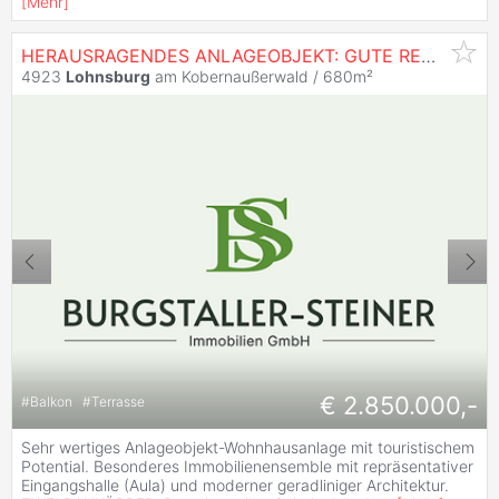
[
Mehr
]
HERAUSRAGENDES ANLAGEOBJEKT: GUTE RENDITE UND ENORM WERTIGE AUSFÜHRUNG
4923
Lohnsburg
am Kobernaußerwald / 680m²
€ 2.850.000,-
#
Balkon
#
Terrasse
Sehr wertiges Anlageobjekt-Wohnhausanlage mit touristischem
Potential. Besonderes Immobilienensemble mit repräsentativer
Eingangshalle (Aula) und moderner geradliniger Architektur.