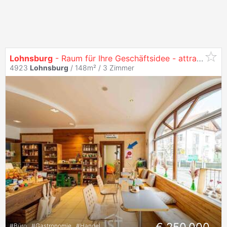
Lohnsburg
- Raum für Ihre Geschäftsidee - attraktive Verkaufsräume
4923
Lohnsburg
/ 148m² /
3 Zimmer
#
Büro
#
Gastronomie
#
Handel