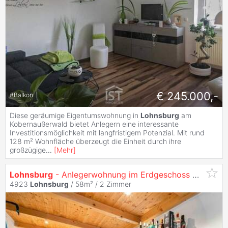
€ 245.000,-
#
Balkon
Diese geräumige Eigentumswohnung in
Lohnsburg
am
Kobernaußerwald bietet Anlegern eine interessante
Investitionsmöglichkeit mit langfristigem Potenzial. Mit rund
128 m² Wohnfläche überzeugt die Einheit durch ihre
großzügige
...
[
Mehr
]
Lohnsburg
- Anlegerwohnung im Erdgeschoss mit Terrasse - vermietet
4923
Lohnsburg
/ 58m² /
2 Zimmer